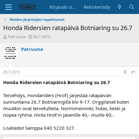
Kirjaudu sisään
Rekisteröidy
Muiden järjestäjien tapahtumat
Honda Ridersien ratapäivä Botniaring su 26.7
K
A
Patruuna
20.7.2015
e
l
s
o
Patruuna
k
i
u
t
s
u
t
s
20.7.2015
#1
e
p
l
ä
Honda Ridersien ratapäivä Botniaring su 26.7
u
i
n
v
Tervehdys, Hondariders (Hrof) järjestää ratapäivän
a
ä
sunnuntaina 26.7 Botniaringillä klo 9-17. Orggilaiset kuten
l
muutkin ovat tervetulleita. Normimeininki; hidas, keski ja
o
nopea ryhmä. Hinta Hrof:in jäsenille 40,- muille 60,-
i
t
t
Lisätiedot Samppa 040 5220 327.
a
j