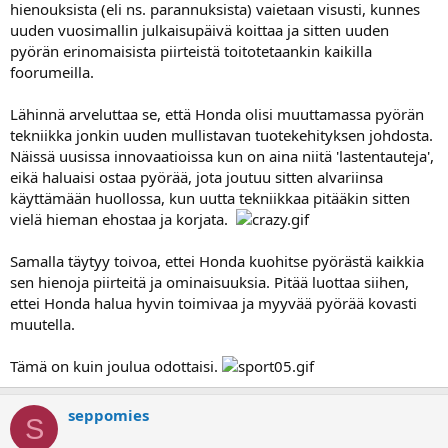
hienouksista (eli ns. parannuksista) vaietaan visusti, kunnes
uuden vuosimallin julkaisupäivä koittaa ja sitten uuden
pyörän erinomaisista piirteistä toitotetaankin kaikilla
foorumeilla.
Lähinnä arveluttaa se, että Honda olisi muuttamassa pyörän
tekniikka jonkin uuden mullistavan tuotekehityksen johdosta.
Näissä uusissa innovaatioissa kun on aina niitä 'lastentauteja',
eikä haluaisi ostaa pyörää, jota joutuu sitten alvariinsa
käyttämään huollossa, kun uutta tekniikkaa pitääkin sitten
vielä hieman ehostaa ja korjata.
Samalla täytyy toivoa, ettei Honda kuohitse pyörästä kaikkia
sen hienoja piirteitä ja ominaisuuksia. Pitää luottaa siihen,
ettei Honda halua hyvin toimivaa ja myyvää pyörää kovasti
muutella.
Tämä on kuin joulua odottaisi.
seppomies
S