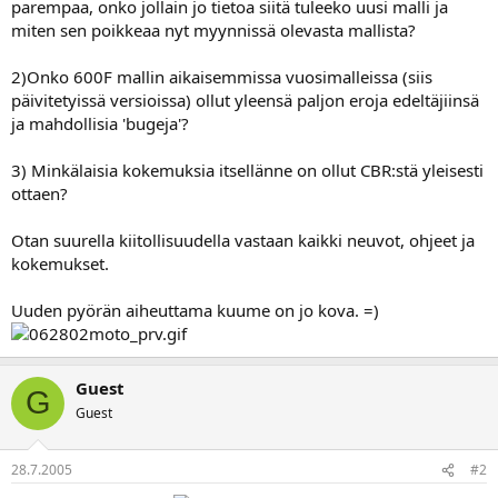
parempaa, onko jollain jo tietoa siitä tuleeko uusi malli ja
a
miten sen poikkeaa nyt myynnissä olevasta mallista?
2)Onko 600F mallin aikaisemmissa vuosimalleissa (siis
päivitetyissä versioissa) ollut yleensä paljon eroja edeltäjiinsä
ja mahdollisia 'bugeja'?
3) Minkälaisia kokemuksia itsellänne on ollut CBR:stä yleisesti
ottaen?
Otan suurella kiitollisuudella vastaan kaikki neuvot, ohjeet ja
kokemukset.
Uuden pyörän aiheuttama kuume on jo kova. =)
Guest
G
Guest
28.7.2005
#2