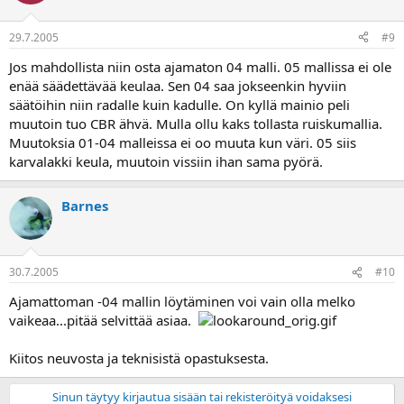
29.7.2005
#9
Jos mahdollista niin osta ajamaton 04 malli. 05 mallissa ei ole
enää säädettävää keulaa. Sen 04 saa jokseenkin hyviin
säätöihin niin radalle kuin kadulle. On kyllä mainio peli
muutoin tuo CBR ähvä. Mulla ollu kaks tollasta ruiskumallia.
Muutoksia 01-04 malleissa ei oo muuta kun väri. 05 siis
karvalakki keula, muutoin vissiin ihan sama pyörä.
Barnes
30.7.2005
#10
Ajamattoman -04 mallin löytäminen voi vain olla melko
vaikeaa...pitää selvittää asiaa.
Kiitos neuvosta ja teknisistä opastuksesta.
Sinun täytyy kirjautua sisään tai rekisteröityä voidaksesi