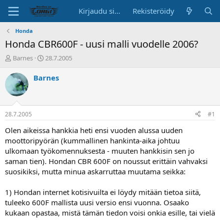
Kirjaudu sisään
Rekisteröidy
Honda
Honda CBR600F - uusi malli vuodelle 2006?
K
A
Barnes
28.7.2005
e
l
s
o
Barnes
k
i
u
t
s
u
t
s
28.7.2005
#1
e
p
l
ä
Olen aikeissa hankkia heti ensi vuoden alussa uuden
u
i
moottoripyörän (kummallinen hankinta-aika johtuu
n
v
ulkomaan työkomennuksesta - muuten hankkisin sen jo
a
ä
saman tien). Hondan CBR 600F on noussut erittäin vahvaksi
l
suosikiksi, mutta minua askarruttaa muutama seikka:
o
i
t
1) Hondan internet kotisivuilta ei löydy mitään tietoa siitä,
t
tuleeko 600F mallista uusi versio ensi vuonna. Osaako
a
kukaan opastaa, mistä tämän tiedon voisi onkia esille, tai vielä
j