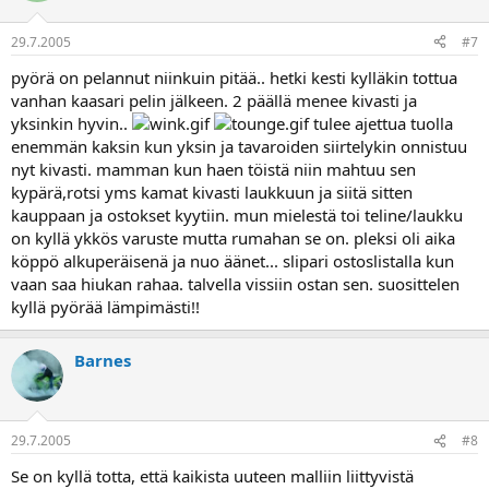
29.7.2005
#7
pyörä on pelannut niinkuin pitää.. hetki kesti kylläkin tottua
vanhan kaasari pelin jälkeen. 2 päällä menee kivasti ja
yksinkin hyvin..
tulee ajettua tuolla
enemmän kaksin kun yksin ja tavaroiden siirtelykin onnistuu
nyt kivasti. mamman kun haen töistä niin mahtuu sen
kypärä,rotsi yms kamat kivasti laukkuun ja siitä sitten
kauppaan ja ostokset kyytiin. mun mielestä toi teline/laukku
on kyllä ykkös varuste mutta rumahan se on. pleksi oli aika
köppö alkuperäisenä ja nuo äänet... slipari ostoslistalla kun
vaan saa hiukan rahaa. talvella vissiin ostan sen. suosittelen
kyllä pyörää lämpimästi!!
Barnes
29.7.2005
#8
Se on kyllä totta, että kaikista uuteen malliin liittyvistä