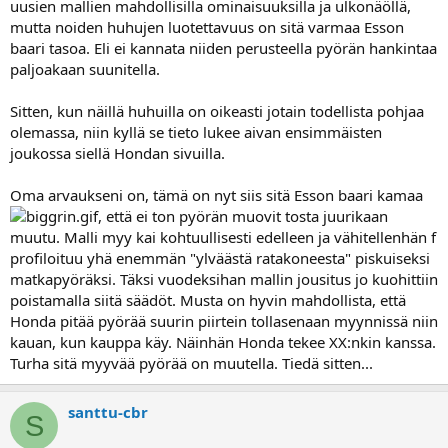
uusien mallien mahdollisilla ominaisuuksilla ja ulkonäöllä,
mutta noiden huhujen luotettavuus on sitä varmaa Esson
baari tasoa. Eli ei kannata niiden perusteella pyörän hankintaa
paljoakaan suunitella.
Sitten, kun näillä huhuilla on oikeasti jotain todellista pohjaa
olemassa, niin kyllä se tieto lukee aivan ensimmäisten
joukossa siellä Hondan sivuilla.
Oma arvaukseni on, tämä on nyt siis sitä Esson baari kamaa
, että ei ton pyörän muovit tosta juurikaan
muutu. Malli myy kai kohtuullisesti edelleen ja vähitellenhän f
profiloituu yhä enemmän "ylväästä ratakoneesta" piskuiseksi
matkapyöräksi. Täksi vuodeksihan mallin jousitus jo kuohittiin
poistamalla siitä säädöt. Musta on hyvin mahdollista, että
Honda pitää pyörää suurin piirtein tollasenaan myynnissä niin
kauan, kun kauppa käy. Näinhän Honda tekee XX:nkin kanssa.
Turha sitä myyvää pyörää on muutella. Tiedä sitten...
santtu-cbr
S