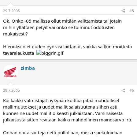
29.7.2005
#5
Ok. Onko -05 mallissa ollut mitään valittamista tai jotain
mihin yllättäen petyit vai onko se toiminut odotusten
mukaisesti?
Hienoksi olet uuden pyöräsi laittanut, vaikka saitkin moitteita
tavaralaukusta
zimba
29.7.2005
#6
Kai kaikki valmistajat nykyään koittaa pitää mahdolliset
mallimuutokset ja uudet mallit salaisuutena siihen asti,
kunnes ne uudet mallit oikeasti julkaistaan. Varsinaisesta
julkaisusta sitten revitään kaikki mahdollinen mainosarvo irti.
Onhan noita saitteja netti pullollaan, missä spekuloidaan