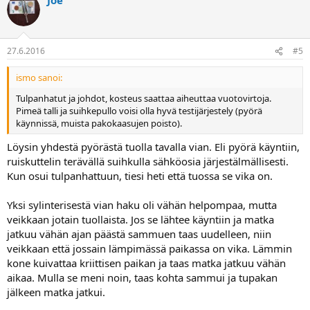
27.6.2016
#5
ismo sanoi:
Tulpanhatut ja johdot, kosteus saattaa aiheuttaa vuotovirtoja.
Pimeä talli ja suihkepullo voisi olla hyvä testijärjestely (pyörä
käynnissä, muista pakokaasujen poisto).
Löysin yhdestä pyörästä tuolla tavalla vian. Eli pyörä käyntiin,
ruiskuttelin terävällä suihkulla sähköosia järjestälmällisesti.
Kun osui tulpanhattuun, tiesi heti että tuossa se vika on.
Yksi sylinterisestä vian haku oli vähän helpompaa, mutta
veikkaan jotain tuollaista. Jos se lähtee käyntiin ja matka
jatkuu vähän ajan päästä sammuen taas uudelleen, niin
veikkaan että jossain lämpimässä paikassa on vika. Lämmin
kone kuivattaa kriittisen paikan ja taas matka jatkuu vähän
aikaa. Mulla se meni noin, taas kohta sammui ja tupakan
jälkeen matka jatkui.