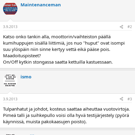
a
Maintenanceman
3.9.2013
#2
Katso onko tankin alla, moottorin/vaihteiston päällä
kumihuppujen sisällä liittimiä, jos nuo "huput" ovat isompi
suu ylöspäin niin sinne kertyy vettä eikä pääse pois.
Maadoituspisteet?
On/Off kytkin stongassa saatta kettuilla kastuessaan.
ismo
3.9.2013
#3
Tulpanhatut ja johdot, kosteus saattaa aiheuttaa vuotovirtoja.
Pimeä talli ja suihkepullo voisi olla hyvä testijärjestely (pyörä
käynnissä, muista pakokaasujen poisto).