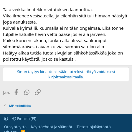
Tätä veikkailin itekkin vitutuksen laannuttua.
Vika ilmenee vesisateella, ja eilenhän sitä tuli himaan päästyä
jopa aanuksesta.
Kuivalla kylmällä, kuumalla ei mitään ongelmaa. Eikä tonne
tulpille/hatuille hevin vettä pääse jos ei aja järveen.
Kaikki koneen takana, tankin alla olevat sähköniput
silmämääräisesti aivan kuivia, samoin satulan alla.
Häätyy alkaa tutkia tuota sivujalan sähköhässäkkää joka on
poistettu käytöstä, josko se kastuisi.
Sinun täytyy kirjautua sisään tai rekisteröityä voidaksesi
kirjoittaaksesi täällä.
Facebook
WhatsApp
Linkki
Jaa:
MP-tekniikka
Finnish (FI)
Ota yhteyttä
Käyttöehdot ja säännöt
Tietosuojakäytäntö
R