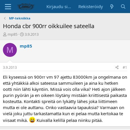
Kirjaudu sisään
Rekisteröidy
MP-tekniikka
Honda cbr 900rr oikkuilee sateella
K
A
mp85
3.9.2013
e
l
s
o
mp85
M
k
i
u
t
s
u
t
s
3.9.2013
#1
e
p
l
ä
Eli kyseessä on 900rr vm 97 ajettu 83000km ja ongelmana on
u
i
että yhtäkkiä alkoi sateessa sammuileen ja aina ku hetken
n
v
ootti niin lähti käyntiin. Missä vois olla vika? Heti ajon jälkeen
a
ä
purin pyörän ja en oikeen löytäny mistään kriittisestä paikasta
l
kosteutta. Kontakti spreitä on lykätty lähes joka liittimeen
o
mutta ei ole auttanu. Onko vastaavia tapauksia? Varmaan on
i
t
vielä joku juttu tarkastamatta kun ei pelaa mutta kertokaa te
t
viisaat mikä.
Kuivalla kelillä pelaa niinku pitää.
a
j