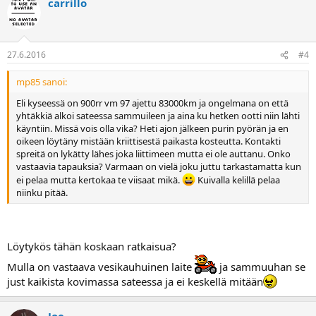
carrillo
27.6.2016
#4
mp85 sanoi:
Eli kyseessä on 900rr vm 97 ajettu 83000km ja ongelmana on että
yhtäkkiä alkoi sateessa sammuileen ja aina ku hetken ootti niin lähti
käyntiin. Missä vois olla vika? Heti ajon jälkeen purin pyörän ja en
oikeen löytäny mistään kriittisestä paikasta kosteutta. Kontakti
spreitä on lykätty lähes joka liittimeen mutta ei ole auttanu. Onko
vastaavia tapauksia? Varmaan on vielä joku juttu tarkastamatta kun
ei pelaa mutta kertokaa te viisaat mikä.
Kuivalla kelillä pelaa
niinku pitää.
Löytykös tähän koskaan ratkaisua?
Mulla on vastaava vesikauhuinen laite
ja sammuuhan se
just kaikista kovimassa sateessa ja ei keskellä mitään
Joe