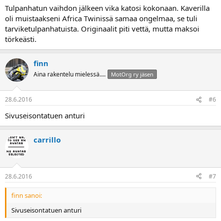
Tulpanhatun vaihdon jälkeen vika katosi kokonaan. Kaverilla
oli muistaakseni Africa Twinissä samaa ongelmaa, se tuli
tarviketulpanhatuista. Originaalit piti vettä, mutta maksoi
törkeästi.
finn
Aina rakentelu mielessä....
MotOrg ry jäsen
28.6.2016
#6
Sivuseisontatuen anturi
carrillo
28.6.2016
#7
finn sanoi:
Sivuseisontatuen anturi