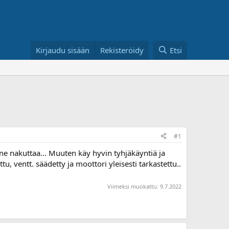
Kirjaudu sisään
Rekisteröidy
Etsi
#1
ne nakuttaa... Muuten käy hyvin tyhjäkäyntiä ja
tu, ventt. säädetty ja moottori yleisesti tarkastettu..
Viimeksi muokattu:
9.7.2022