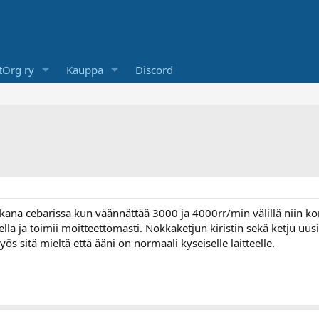
Org ry
Kauppa
Discord
ikana cebarissa kun väännättää 3000 ja 4000rr/min välillä niin ko
lella ja toimii moitteettomasti. Nokkaketjun kiristin sekä ketju uusit
yös sitä mieltä että ääni on normaali kyseiselle laitteelle.