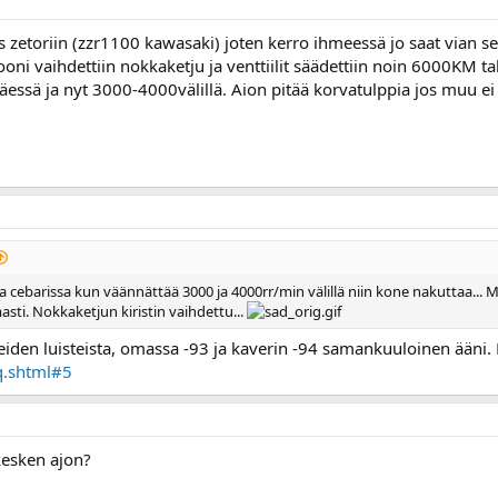
 zetoriin (zzr1100 kawasaki) joten kerro ihmeessä jo saat vian s
oni vaihdettiin nokkaketju ja venttiilit säädettiin noin 6000KM t
essä ja nyt 3000-4000välillä. Aion pitää korvatulppia jos muu ei 
a cebarissa kun väännättää 3000 ja 4000rr/min välillä niin kone nakuttaa... M
masti. Nokkaketjun kiristin vaihdettu...
den luisteista, omassa -93 ja kaverin -94 samankuuloinen ääni. Li
q.shtml#5
 kesken ajon?