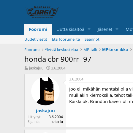
Foorumi
Uutta sisältöä
Jäsenet
Mot
Uudet viestit
Etsi foorumeilta
Säännöt
Foorumi
Yleistä keskustelua
MP-talli
MP-tekniikka
honda cbr 900rr -97
K
A
jaskajuu
3.6.2004
e
l
s
o
3.6.2004
k
i
Joo eli mikähän mahtaisi olla v
u
t
s
u
muillakin kierroksilla, tehot tal
t
s
Kaikki ok. Brandtin kaveri oli m
e
p
jaskajuu
l
ä
u
i
Liittynyt
3.6.2004
n
v
Sijainti
helsinki
a
ä
l