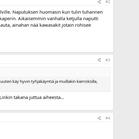
#2
elville. Naputuksen huomasin kun tulin tuhannen
akaperin. Aikaisemmin vanhalla ketjulla naputti
auta, ainahan nää kawasakit jotain rohisee
#3
uuten käy hyvin tyhjäkäyntiä ja muillakin kierroksilla,
nkin takana juttua aiheesta...
#4