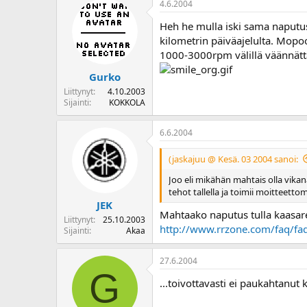
4.6.2004
o
i
Heh he mulla iski sama naputus
t
kilometrin päiväajelulta. Mopoo
t
1000-3000rpm välillä väännättä
a
j
Gurko
a
Liittynyt
4.10.2003
Sijainti
KOKKOLA
6.6.2004
(jaskajuu @ Kesä. 03 2004 sanoi:
Joo eli mikähän mahtais olla vikan
tehot tallella ja toimii moitteetto
JEK
Mahtaako naputus tulla kaasarei
Liittynyt
25.10.2003
http://www.rrzone.com/faq/fa
Sijainti
Akaa
27.6.2004
G
...toivottavasti ei paukahtanut