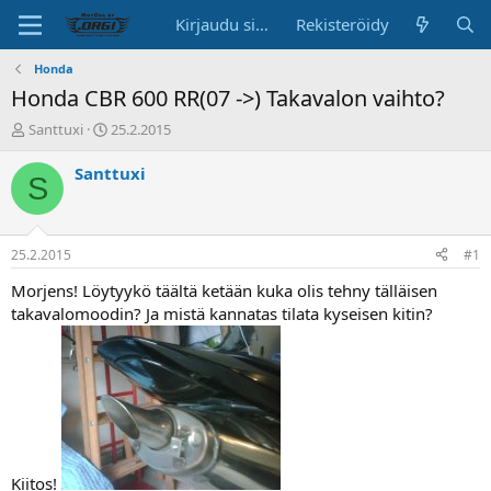
Kirjaudu sisään
Rekisteröidy
Honda
Honda CBR 600 RR(07 ->) Takavalon vaihto?
K
A
Santtuxi
25.2.2015
e
l
s
o
Santtuxi
S
k
i
u
t
s
u
t
s
25.2.2015
#1
e
p
l
ä
Morjens! Löytyykö täältä ketään kuka olis tehny tälläisen
u
i
takavalomoodin? Ja mistä kannatas tilata kyseisen kitin?
n
v
a
ä
l
o
i
t
t
a
Kiitos!
j