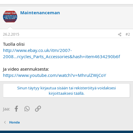
a
Maintenanceman
26.2.2015
#2
Tuolla olisi
http://www.ebay.co.uk/itm/2007-
2008...rcycles_Parts_Accessories&hash=item4634290b6f
Ja video asennuksesta:
https://www.youtube.com/watch?v=MhrulZWjCoY
Sinun täytyy kirjautua sisään tai rekisteröityä voidaksesi
kirjoittaaksesi täällä.
Facebook
WhatsApp
Linkki
Jaa:
Honda