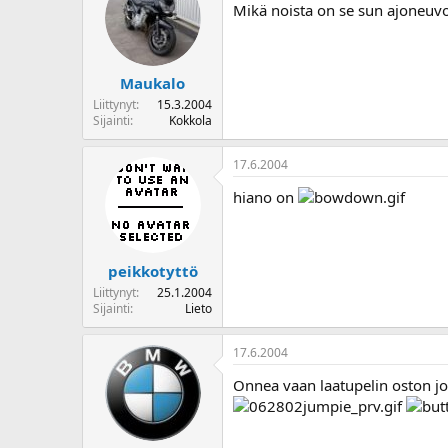
Mikä noista on se sun ajoneuv
Maukalo
Liittynyt
15.3.2004
Sijainti
Kokkola
17.6.2004
hiano on
peikkotyttö
Liittynyt
25.1.2004
Sijainti
Lieto
17.6.2004
Onnea vaan laatupelin oston jo