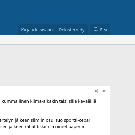
Kirjaudu sisään
Rekisteröidy
Etsi
#1
kummallinen kiima-aikakin taisi sille keväälllä
ertelyn jälkeen silmiin osui tuo sportti-cebari
en jälkeen rahat tiskiin ja nimet paperiin