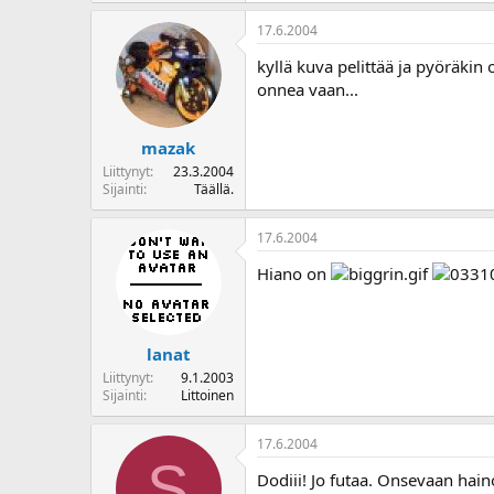
17.6.2004
kyllä kuva pelittää ja pyöräkin 
onnea vaan...
mazak
Liittynyt
23.3.2004
Sijainti
Täällä.
17.6.2004
Hiano on
lanat
Liittynyt
9.1.2003
Sijainti
Littoinen
17.6.2004
S
Dodiii! Jo futaa. Onsevaan hain