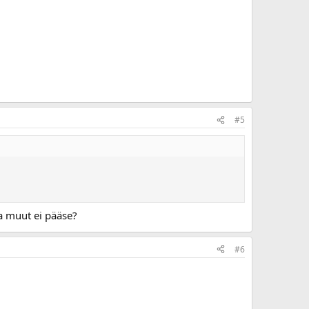
#5
a muut ei pääse?
#6