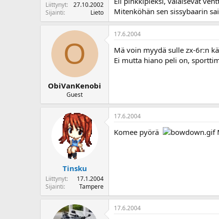
Eli pinkkipleksi, valaisevat vent
Liittynyt
27.10.2002
Mitenköhän sen sissybaarin sai
Sijainti
Lieto
17.6.2004
O
Mä voin myydä sulle zx-6r:n kä
Ei mutta hiano peli on, sporttim
ObiVanKenobi
Guest
17.6.2004
Komee pyörä
M
Tinsku
Liittynyt
17.1.2004
Sijainti
Tampere
17.6.2004