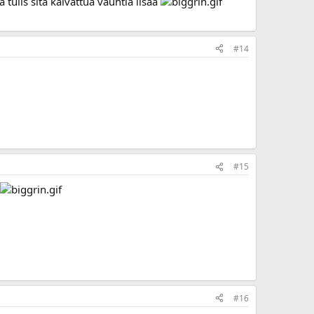
a tulis sitä kaivattua vauhtia lisää
#14
#15
#16