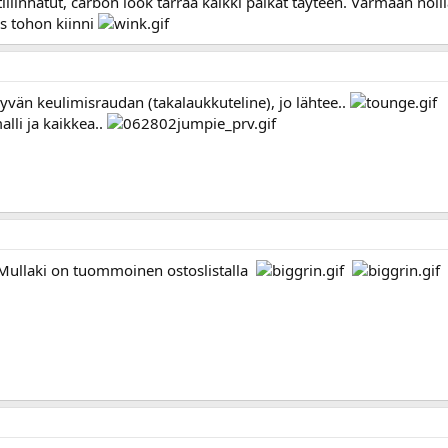
tiilinhatut, carbon look tarraa kaikki paikat täyteen. Varmaan noill
s tohon kiinni
yvän keulimisraudan (takalaukkuteline), jo lähtee..
alli ja kaikkea..
ullaki on tuommoinen ostoslistalla