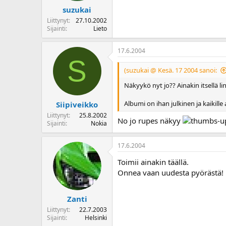
suzukai
Liittynyt
27.10.2002
Sijainti
Lieto
17.6.2004
S
(suzukai @ Kesä. 17 2004 sanoi:
Näkyykö nyt jo?? Ainakin itsellä link
Albumi on ihan julkinen ja kaikille av
Siipiveikko
Liittynyt
25.8.2002
No jo rupes näkyy
Sijainti
Nokia
17.6.2004
Toimii ainakin täällä.
Onnea vaan uudesta pyörästä!
Zanti
Liittynyt
22.7.2003
Sijainti
Helsinki