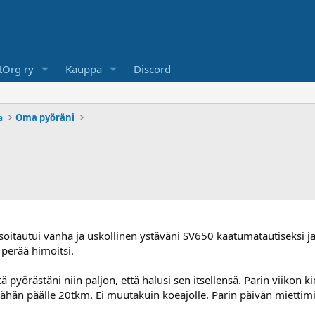
Org ry
Kauppa
Discord
a
Oma pyöräni
soitautui vanha ja uskollinen ystäväni SV650 kaatumatautiseksi ja 
n perää himoitsi.
 pyörästäni niin paljon, että halusi sen itsellensä. Parin viikon ki
vähän päälle 20tkm. Ei muutakuin koeajolle. Parin päivän miettimis