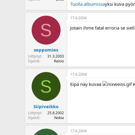
Tuolla albumissa
yksi kuva pyör
o
i
t
17.6.2004
t
S
a
Jotain ihme fatal erroria se siell
j
a
seppomies
Liittynyt
31.3.2003
Sijainti
Raisio
17.6.2004
S
Eipä näy kuvaa
K
Siipiveikko
Liittynyt
25.8.2002
Sijainti
Nokia
17.6.2004