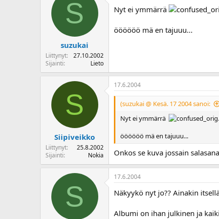
S
Nyt ei ymmärrä
öööööö mä en tajuuu...
suzukai
Liittynyt
27.10.2002
Sijainti
Lieto
17.6.2004
S
(suzukai @ Kesä. 17 2004 sanoi:
Nyt ei ymmärrä
öööööö mä en tajuuu...
Siipiveikko
Liittynyt
25.8.2002
Onkos se kuva jossain salasana
Sijainti
Nokia
17.6.2004
S
Näkyykö nyt jo?? Ainakin itsellä 
Albumi on ihan julkinen ja kaikill