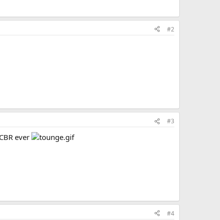
#2
#3
n CBR ever
#4