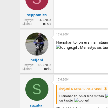
seppomies
Liittynyt
31.3.2003
Sijainti
Raisio
17.6.2004
Hienohan toi on ei siinä mitä
. Menestys ois ta
heijani
Liittynyt
18.3.2003
Sijainti
Turku
17.6.2004
S
(heijani @ Kesä. 17 2004 sanoi:
Hienohan toi on ei siinä mitään
ois taattu
.
suzukai