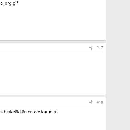
#17
#18
ja hetkeäkään en ole katunut.