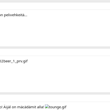
on pelivehkeitä...
o! Äijäl on mäcädämit alla!