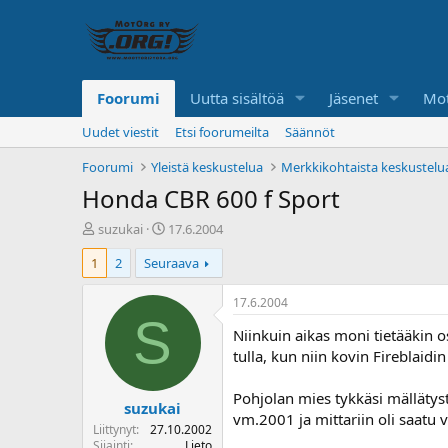
Foorumi
Uutta sisältöä
Jäsenet
Mot
Uudet viestit
Etsi foorumeilta
Säännöt
Foorumi
Yleistä keskustelua
Merkkikohtaista keskustelu
Honda CBR 600 f Sport
K
A
suzukai
17.6.2004
e
l
1
2
Seuraava
s
o
k
i
u
t
17.6.2004
s
u
S
Niinkuin aikas moni tietääkin o
t
s
e
p
tulla, kun niin kovin Fireblaidi
l
ä
u
i
Pohjolan mies tykkäsi mällätystä
suzukai
n
v
vm.2001 ja mittariin oli saatu 
a
ä
Liittynyt
27.10.2002
l
Sijainti
Lieto