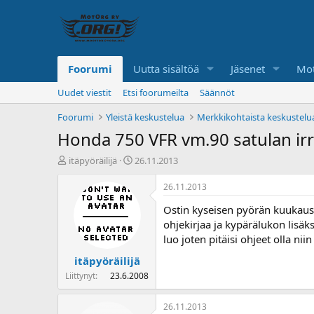
Foorumi
Uutta sisältöä
Jäsenet
Mot
Uudet viestit
Etsi foorumeilta
Säännöt
Foorumi
Yleistä keskustelua
Merkkikohtaista keskustelu
Honda 750 VFR vm.90 satulan irr
K
A
itäpyöräilijä
26.11.2013
e
l
s
o
26.11.2013
k
i
Ostin kyseisen pyörän kuukausi s
u
t
s
u
ohjekirjaa ja kypärälukon lisäks
t
s
luo joten pitäisi ohjeet olla nii
e
p
itäpyöräilijä
l
ä
u
i
Liittynyt
23.6.2008
n
v
a
ä
26.11.2013
l