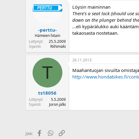
o
Löysin maininnan
i
There's a seat lock (should use s
t
down on the plunger behind the l
t
...eli kypärälukko auki kääntäm
a
-perttu-
j
takaosasta nostetaan.
Hämeen hitain
a
Liittynyt
25.5.2009
Sijainti
Riihimäki
26.11.2013
T
Maahantuojan sivuilta omistajan
http://www.hondabikes.fi/con
ts18056
Liittynyt
5.5.2009
Sijainti
Joron jälki
Facebook
WhatsApp
Linkki
Jaa: