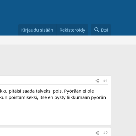
Kirjaudu sisään
Rekisteröidy
Etsi
#1
kku pitäisi saada talveksi pois. Pyörään ei ole
a akun poistamiseksi, itse en pysty liikkumaan pyörän
#2