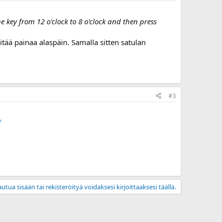
he key from 12 o'clock to 8 o'clock and then press
itää painaa alaspäin. Samalla sitten satulan
#3
f
utua sisään tai rekisteröityä voidaksesi kirjoittaaksesi täällä.