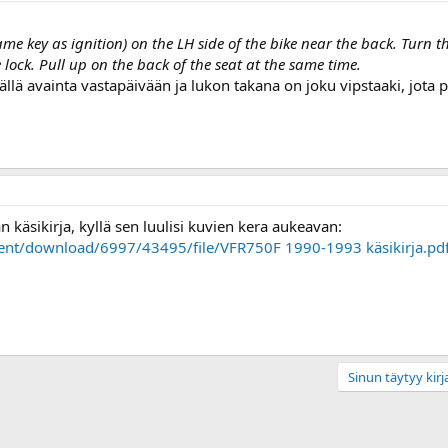
ame key as ignition) on the LH side of the bike near the back. Turn t
ock. Pull up on the back of the seat at the same time.
ällä avainta vastapäivään ja lukon takana on joku vipstaaki, jota p
 käsikirja, kyllä sen luulisi kuvien kera aukeavan:
tent/download/6997/43495/file/VFR750F 1990-1993 käsikirja.pd
Sinun täytyy kirja