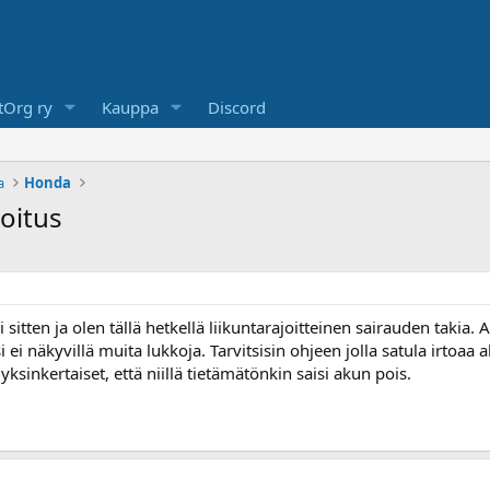
Org ry
Kauppa
Discord
a
Honda
oitus
itten ja olen tällä hetkellä liikuntarajoitteinen sairauden takia. A
i ei näkyvillä muita lukkoja. Tarvitsisin ohjeen jolla satula irtoa
n yksinkertaiset, että niillä tietämätönkin saisi akun pois.