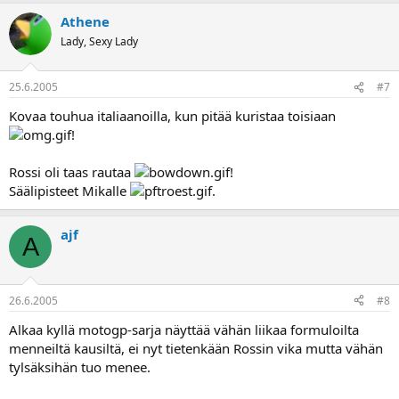
Athene
Lady, Sexy Lady
25.6.2005
#7
Kovaa touhua italiaanoilla, kun pitää kuristaa toisiaan
!
Rossi oli taas rautaa
!
Säälipisteet Mikalle
.
ajf
A
26.6.2005
#8
Alkaa kyllä motogp-sarja näyttää vähän liikaa formuloilta
menneiltä kausiltä, ei nyt tietenkään Rossin vika mutta vähän
tylsäksihän tuo menee.