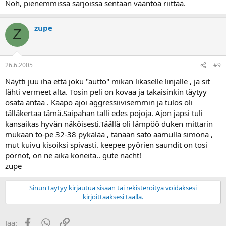
Noh, pienemmissä sarjoissa sentään vääntöä riittää.
zupe
Z
26.6.2005
#9
Näytti juu iha että joku "autto" mikan likaselle linjalle , ja sit
lähti vermeet alta. Tosin peli on kovaa ja takaisinkin täytyy
osata antaa . Kaapo ajoi aggressiivisemmin ja tulos oli
tälläkertaa tämä.Saipahan talli edes pojoja. Ajon japsi tuli
kansaikas hyvän näköisesti.Täällä oli lämpöö duken mittarin
mukaan to-pe 32-38 pykälää , tänään sato aamulla simona ,
mut kuivu kisoiksi spivasti. keepee pyörien saundit on tosi
pornot, on ne aika koneita.. gute nacht!
zupe
Sinun täytyy kirjautua sisään tai rekisteröityä voidaksesi
kirjoittaaksesi täällä.
Facebook
WhatsApp
Linkki
Jaa: