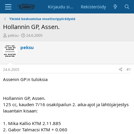
Kirjaudu sisään
Rekisteröidy
Yleistä keskustelua moottoripyöräilystä
Hollannin GP, Assen.
K
A
peksu
24.6.2005
e
l
s
o
peksu
k
i
u
t
s
u
t
s
24.6.2005
#1
e
p
l
ä
Assenin GP:n tuloksia
u
i
n
v
a
ä
Hollannin GP, Assen.
l
125 cc, kauden 7/16 osakilpailun 2. aika-ajot ja lähtöjärjestys
o
lauantain kisaan:
i
t
t
1. Mika Kallio KTM 2.11.885
a
2. Gabor Talmacsi KTM + 0.060
j