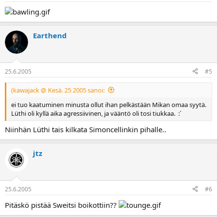
Earthend
25.6.2005
#5
(kawajack @ Kesä. 25 2005 sanoi:
ei tuo kaatuminen minusta ollut ihan pelkästään Mikan omaa syytä.
Lüthi oli kyllä aika agressiivinen, ja vääntö oli tosi tiukkaa. :´
Niinhän Lüthi tais kilkata Simoncellinkin pihalle..
jtz
25.6.2005
#6
Pitäskö pistää Sweitsi boikottiin??