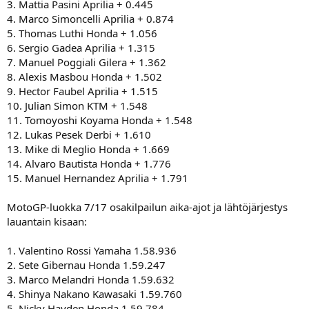
3. Mattia Pasini Aprilia + 0.445
a
4. Marco Simoncelli Aprilia + 0.874
5. Thomas Luthi Honda + 1.056
6. Sergio Gadea Aprilia + 1.315
7. Manuel Poggiali Gilera + 1.362
8. Alexis Masbou Honda + 1.502
9. Hector Faubel Aprilia + 1.515
10. Julian Simon KTM + 1.548
11. Tomoyoshi Koyama Honda + 1.548
12. Lukas Pesek Derbi + 1.610
13. Mike di Meglio Honda + 1.669
14. Alvaro Bautista Honda + 1.776
15. Manuel Hernandez Aprilia + 1.791
MotoGP-luokka 7/17 osakilpailun aika-ajot ja lähtöjärjestys
lauantain kisaan:
1. Valentino Rossi Yamaha 1.58.936
2. Sete Gibernau Honda 1.59.247
3. Marco Melandri Honda 1.59.632
4. Shinya Nakano Kawasaki 1.59.760
5. Nicky Hayden Honda 1.59.784