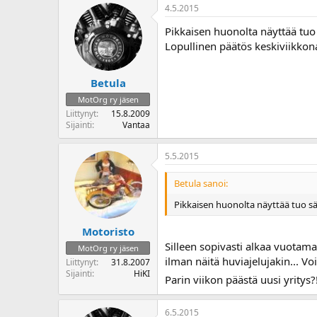
4.5.2015
Pikkaisen huonolta näyttää tuo 
Lopullinen päätös keskiviikkona
Betula
MotOrg ry jäsen
Liittynyt
15.8.2009
Sijainti
Vantaa
5.5.2015
Betula sanoi:
Pikkaisen huonolta näyttää tuo sää
Motoristo
Silleen sopivasti alkaa vuotama
MotOrg ry jäsen
ilman näitä huviajelujakin... Voi
Liittynyt
31.8.2007
Sijainti
HiKI
Parin viikon päästä uusi yritys?
6.5.2015