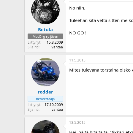
No niin.
Tuleehan sitä vettä sitten melk
Betula
NO GO !!
MotOrg ry jäsen
Liittynyt
15.8.2009
Sijainti
Vantaa
11.5.2015
Mites tulevana torstaina oisko 
rodder
Betatestaaja
Liittynyt
17.10.2009
Sijainti
vantaa
13.5.2015
Hei, näitä hitaita tai "tikkarile