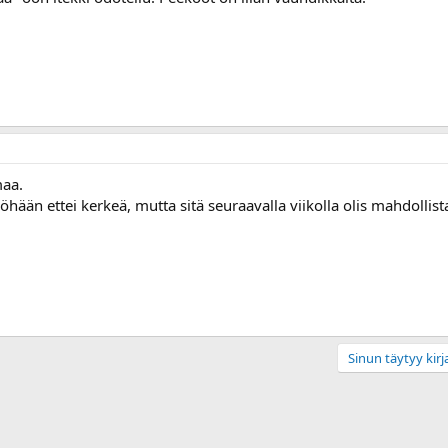
maa.
öhään ettei kerkeä, mutta sitä seuraavalla viikolla olis mahdollista
Sinun täytyy kirja