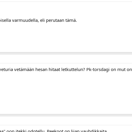
oisella varmuudella, eli perutaan tämä.
veturia vetämään hesan hitaat letkuttelun? Pk-torsdagi on mut on 
tkaa" oon itekki odotellu. Peekoot on liian vauhdikkaita.