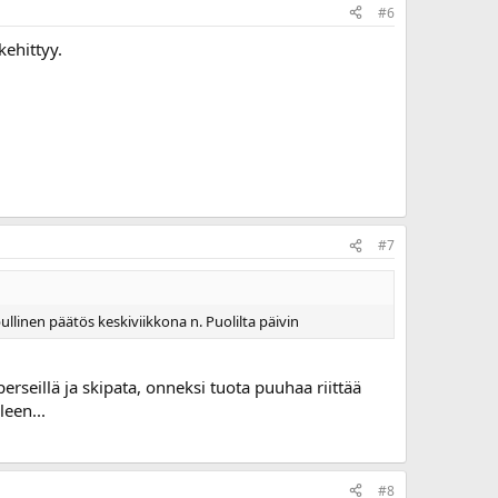
#6
kehittyy.
#7
llinen päätös keskiviikkona n. Puolilta päivin
rseillä ja skipata, onneksi tuota puuhaa riittää
leen...
#8