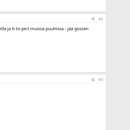
#2
la ja ti-to-pe:t muissa puuhissa - jää gossen
#3