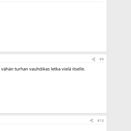
#9
vähän turhan vauhdikas letka vielä itselle.
#10