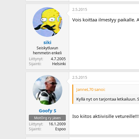
2.5.2015
Vois koittaa ilmestyy paikalle. A
siki
Seiskytluvun
hemmetin enkeli
Liittynyt
4.7.2005
Sijainti
Helsinki
2.5.2015
JanneL70 sanoi:
Kyllä nyt on tarjontaa letkailuun. Su
Goofy S
Iso kiitos aktiivisille vetureille!!
MotOrg ry jäsen
Liittynyt
16.1.2009
Sijainti
Espoo