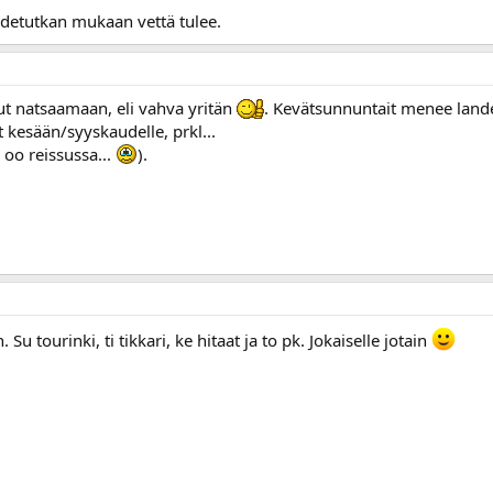
adetutkan mukaan vettä tulee.
ut natsaamaan, eli vahva yritän
. Kevätsunnuntait menee landel
ot kesään/syyskaudelle, prkl...
 oo reissussa...
).
 Su tourinki, ti tikkari, ke hitaat ja to pk. Jokaiselle jotain