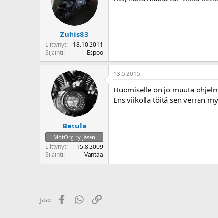
Zuhis83
Liittynyt
18.10.2011
Sijainti
Espoo
13.5.2015
Huomiselle on jo muuta ohjel
Ens viikolla töitä sen verran my
Betula
MotOrg ry jäsen
Liittynyt
15.8.2009
Sijainti
Vantaa
Facebook
WhatsApp
Linkki
Jaa: