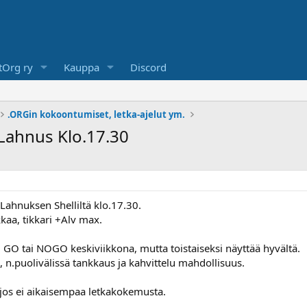
Org ry
Kauppa
Discord
.ORGin kokoontumiset, letka-ajelut ym.
 Lahnus Klo.17.30
 Lahnuksen Shelliltä klo.17.30.
kaa, tikkari +Alv max.
 eli GO tai NOGO keskiviikkona, mutta toistaiseksi näyttää hyvältä.
i, n.puolivälissä tankkaus ja kahvittelu mahdollisuus.
, jos ei aikaisempaa letkakokemusta.