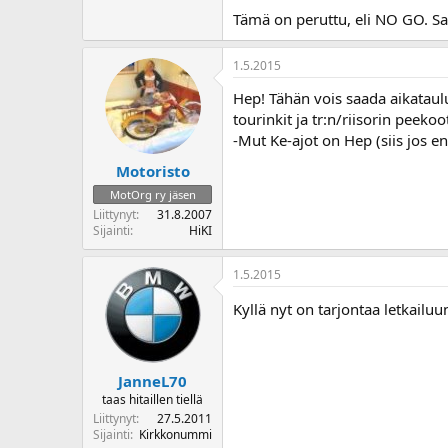
o
Tämä on peruttu, eli NO GO. S
i
t
1.5.2015
t
a
Hep! Tähän vois saada aikataul
j
tourinkit ja tr:n/riisorin peeko
a
-Mut Ke-ajot on Hep (siis jos en
Motoristo
MotOrg ry jäsen
Liittynyt
31.8.2007
Sijainti
HiKI
1.5.2015
Kyllä nyt on tarjontaa letkailuun.
JanneL70
taas hitaillen tiellä
Liittynyt
27.5.2011
Sijainti
Kirkkonummi