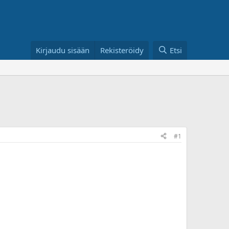
Kirjaudu sisään
Rekisteröidy
Etsi
#1