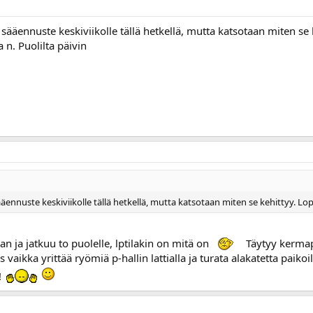
sääennuste keskiviikolle tällä hetkellä, mutta katsotaan miten se 
 n. Puolilta päivin
ennuste keskiviikolle tällä hetkellä, mutta katsotaan miten se kehittyy. Lopu
an ja jatkuu to puolelle, lptilakin on mitä on
Täytyy kermape
s vaikka yrittää ryömiä p-hallin lattialla ja turata alakatetta paikoil
!