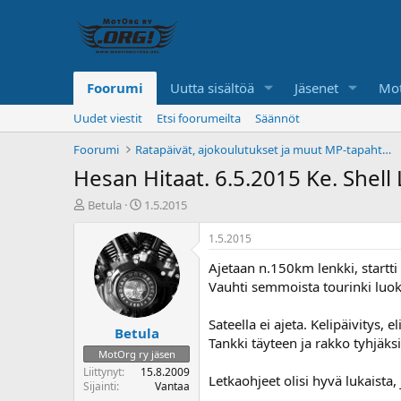
Foorumi
Uutta sisältöä
Jäsenet
Mot
Uudet viestit
Etsi foorumeilta
Säännöt
Foorumi
Ratapäivät, ajokoulutukset ja muut MP-tapahtumat
Hesan Hitaat. 6.5.2015 Ke. Shell
K
A
Betula
1.5.2015
e
l
s
o
1.5.2015
k
i
Ajetaan n.150km lenkki, startti
u
t
s
u
Vauhti semmoista tourinki luok
t
s
e
p
Sateella ei ajeta. Kelipäivitys,
Betula
l
ä
Tankki täyteen ja rakko tyhjäks
u
i
MotOrg ry jäsen
n
v
Liittynyt
15.8.2009
Letkaohjeet olisi hyvä lukaista
a
ä
Sijainti
Vantaa
l