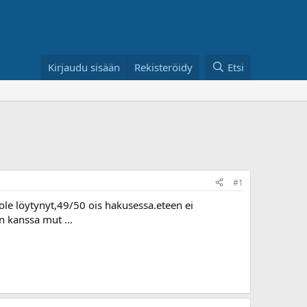
Kirjaudu sisään
Rekisteröidy
Etsi
#1
le löytynyt,49/50 ois hakusessa.eteen ei
n kanssa mut ...