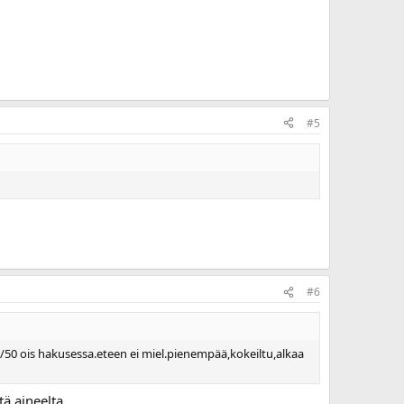
#5
#6
50 ois hakusessa.eteen ei miel.pienempää,kokeiltu,alkaa
ä aineelta.