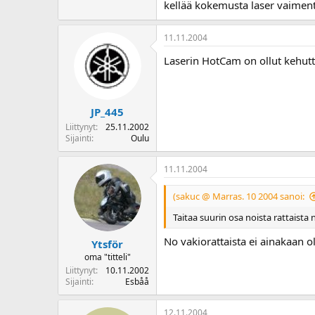
kellää kokemusta laser vaimen
11.11.2004
Laserin HotCam on ollut kehuttu
JP_445
Liittynyt
25.11.2002
Sijainti
Oulu
11.11.2004
(sakuc @ Marras. 10 2004 sanoi:
Taitaa suurin osa noista rattaista 
No vakiorattaista ei ainakaan o
Ytsför
oma "titteli"
Liittynyt
10.11.2002
Sijainti
Esbåå
12.11.2004