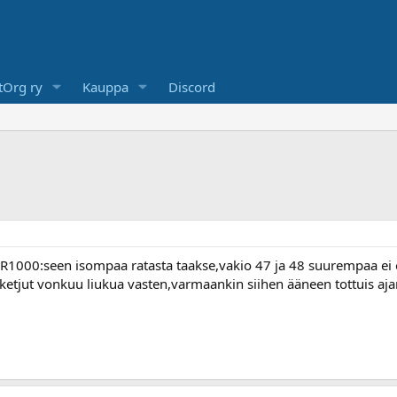
Org ry
Kauppa
Discord
1000:seen isompaa ratasta taakse,vakio 47 ja 48 suurempaa ei o
ketjut vonkuu liukua vasten,varmaankin siihen ääneen tottuis aja