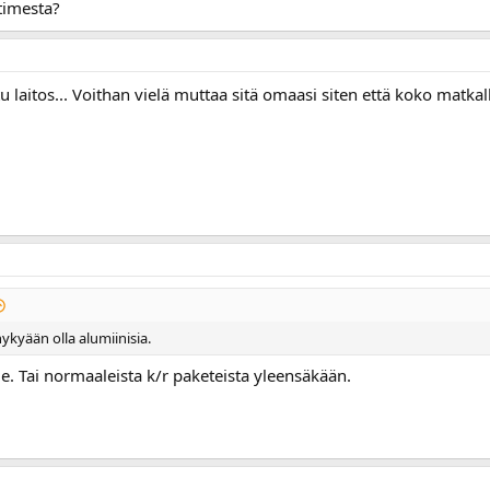
timesta?
 laitos... Voithan vielä muttaa sitä omaasi siten että koko matkall
nykyään olla alumiinisia.
le. Tai normaaleista k/r paketeista yleensäkään.