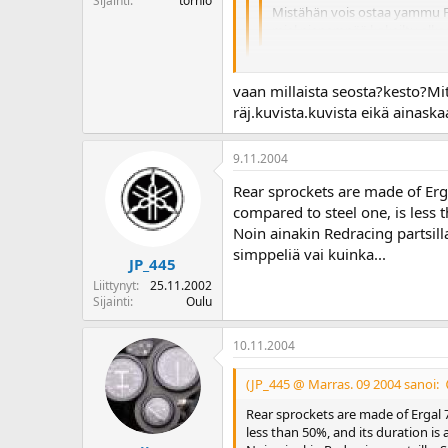
Sijainti
tornio
Mistähän vois ostaa yammu FZ
miel.pienempää,kokeiltu,alkaa
Kuulin että takalätkiä valmiste
vaan millaista seosta?kesto?Mi
Ei se nyt ihan tavallista alumiinia o
räj.kuvista.kuvista eikä ainaska
9.11.2004
Rear sprockets are made of Erga
compared to steel one, is less t
Noin ainakin Redracing partsilla
simppeliä vai kuinka...
JP_445
Liittynyt
25.11.2002
Sijainti
Oulu
10.11.2004
(JP_445 @ Marras. 09 2004 sanoi:
Rear sprockets are made of Ergal 7
less than 50%, and its duration is 