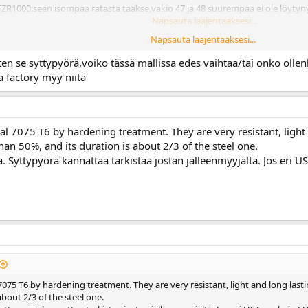
R1000:seen isompaa ratasta taakse,vakio 47 ja 48 suurempaa ei ole löytyny
 ketjut vonkuu liukua vasten,varmaankin siihen ääneen tottuis ajan kanssa 
Napsauta laajentaaksesi...
Napsauta laajentaaksesi...
taan myös ALUMIINISTA!?.Mites se kestää?vaikuttaa aika pehmeeltä aineelta
Napsauta laajentaaksesi...
ten se syttypyörä,voiko tässä mallissa edes vaihtaa/tai onko olle
le.
a factory myy niitä
l 7075 T6 by hardening treatment. They are very resistant, light 
han 50%, and its duration is about 2/3 of the steel one.
. Syttypyörä kannattaa tarkistaa jostan jälleenmyyjältä. Jos eri USA
075 T6 by hardening treatment. They are very resistant, light and long lasti
about 2/3 of the steel one.