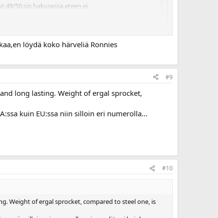
t,49/50 ois hakusessa.eteen ei
mut ...
.
nkaa,en löydä koko härveliä Ronnies
#9
and long lasting. Weight of ergal sprocket,
:ssa kuin EU:ssa niin silloin eri numerolla...
#10
ng. Weight of ergal sprocket, compared to steel one, is