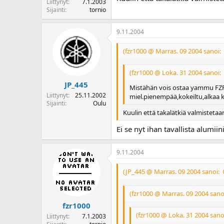
Liittynyt
7.1.2003
Sijainti
tornio
9.11.2004
(fzr1000 @ Marras. 09 2004 sanoi:
(fzr1000 @ Loka. 31 2004 sanoi:
JP_445
Mistähän vois ostaa yammu FZR1
Liittynyt
25.11.2002
miel.pienempää,kokeiltu,alkaa k
Sijainti
Oulu
Kuulin että takalätkiä valmisteta
Ei se nyt ihan tavallista alumiin
9.11.2004
(JP_445 @ Marras. 09 2004 sanoi:
(fzr1000 @ Marras. 09 2004 sano
fzr1000
(fzr1000 @ Loka. 31 2004 sano
Liittynyt
7.1.2003