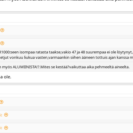
000:seen isompaa ratasta taakse,vakio 47 ja 48 suurempaa ei ole löytynyt,
etjut vonkuu liukua vasten,varmaankin siihen ääneen tottuis ajan kanssa mu
an myös ALUMIINISTA!?.Mites se kestää?vaikuttaa aika pehmeeltä aineelta.
ia ole.
i:
i: