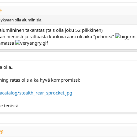
nykyään olla alumiinisia.
alumiininen takaratas (tais olla joku 52 piikkinen)
ihan hienosti ja rattaasta kuuluva ääni oli aika "pehmeä"
tamassa
 olla..
ning ratas olis aika hyvä kompromissi:
catalog/stealth_rear_sprocket.jpg
e terästä..