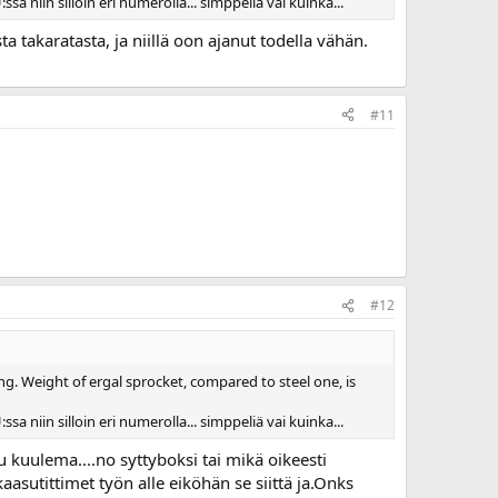
a niin silloin eri numerolla... simppeliä vai kuinka...
ta takaratasta, ja niillä oon ajanut todella vähän.
#11
#12
ng. Weight of ergal sprocket, compared to steel one, is
a niin silloin eri numerolla... simppeliä vai kuinka...
u kuulema....no syttyboksi tai mikä oikeesti
sutittimet työn alle eiköhän se siittä ja.Onks