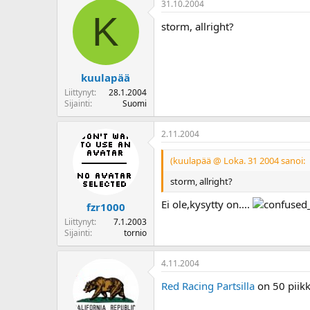
31.10.2004
o
K
i
storm, allright?
t
t
a
j
kuulapää
a
Liittynyt
28.1.2004
Sijainti
Suomi
2.11.2004
(kuulapää @ Loka. 31 2004 sanoi:
storm, allright?
Ei ole,kysytty on....
fzr1000
Liittynyt
7.1.2003
Sijainti
tornio
4.11.2004
Red Racing Partsilla
on 50 piikk