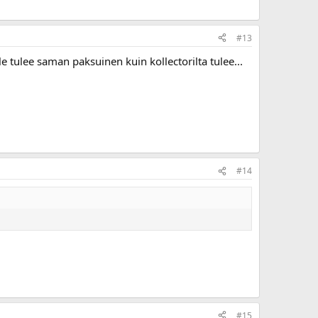
#13
e tulee saman paksuinen kuin kollectorilta tulee...
#14
#15