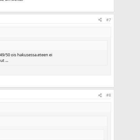
#7
49/50 ois hakusessa.eteen ei
t ...
#8