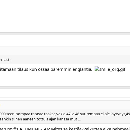
n asti.
hoitamaan tilaus kun ossaa paremmin englantia.
0:seen isompaa ratasta taakse,vakio 47 ja 48 suurempaa ei ole löytynyt,49/
ankin siihen ääneen tottuis ajan kanssa mut ...
etaan myös ALUMIINISTA!?.Mites se kestää?vaikuttaa aika pehmeelt