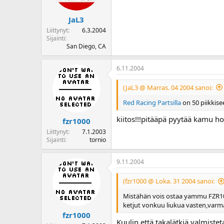
JaL3
Liittynyt
6.3.2004
Sijainti
San Diego, CA
6.11.2004
(JaL3 @ Marras. 04 2004 sanoi:
Red Racing Partsilla
on 50 piikkisee
kiitos!!!pitääpä pyytää kamu 
fzr1000
Liittynyt
7.1.2003
Sijainti
tornio
9.11.2004
(fzr1000 @ Loka. 31 2004 sanoi:
Mistähän vois ostaa yammu FZR100
ketjut vonkuu liukua vasten,varma
fzr1000
Kuulin että takalätkiä valmist