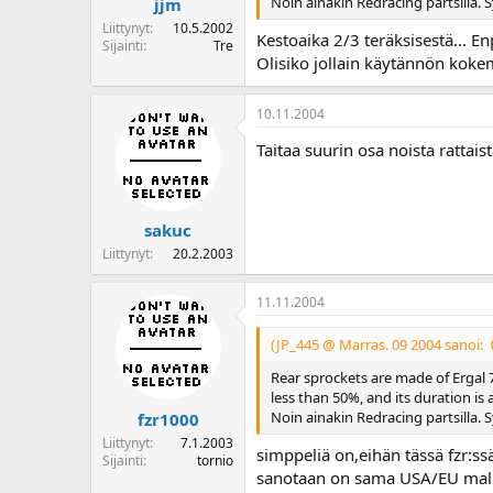
Noin ainakin Redracing partsilla. S
jjm
Liittynyt
10.5.2002
Kestoaika 2/3 teräksisestä... En
Sijainti
Tre
Olisiko jollain käytännön koke
10.11.2004
Taitaa suurin osa noista rattais
sakuc
Liittynyt
20.2.2003
11.11.2004
(JP_445 @ Marras. 09 2004 sanoi:
Rear sprockets are made of Ergal 7
less than 50%, and its duration is 
Noin ainakin Redracing partsilla. S
fzr1000
Liittynyt
7.1.2003
simppeliä on,eihän tässä fzr:ssä
Sijainti
tornio
sanotaan on sama USA/EU mallei