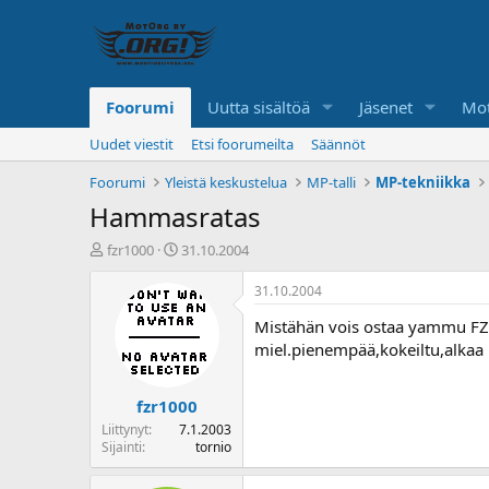
Foorumi
Uutta sisältöä
Jäsenet
Mot
Uudet viestit
Etsi foorumeilta
Säännöt
Foorumi
Yleistä keskustelua
MP-talli
MP-tekniikka
Hammasratas
K
A
fzr1000
31.10.2004
e
l
s
o
31.10.2004
k
i
Mistähän vois ostaa yammu FZR
u
t
s
u
miel.pienempää,kokeiltu,alkaa 
t
s
e
p
fzr1000
l
ä
u
i
Liittynyt
7.1.2003
n
v
Sijainti
tornio
a
ä
l