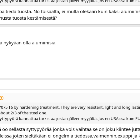
yttypyörä kannattaa tarkistaa jostan jälleenmyyjältä. Jos eri USA:ssa kuin EU:ss
pä tiedä tuosta. No toisaalta, ei mulla olekaan kuin kaksi alumiinis
musta tuosta kestämisestä?
ta nykyään olla alumiinisia.
075 T6 by hardening treatment. They are very resistant, light and long lasti
about 2/3 of the steel one.
yttypyörä kannattaa tarkistaa jostan jälleenmyyjältä. Jos eri USA:ssa kuin EU:ss
 oo sellasta syttypyörää jonka vois vaihtaa se on joku kiintee jutt
ssa joten sieltäkään ei ongelmia tiedossa,vaimennin,exuppi ja kaa