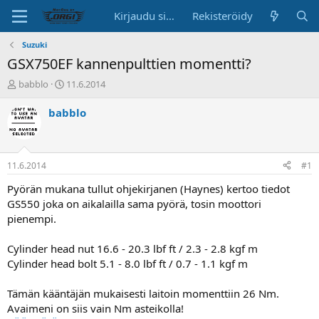
Kirjaudu sisään
Rekisteröidy
Suzuki
GSX750EF kannenpulttien momentti?
K
A
babblo
11.6.2014
e
l
s
o
babblo
k
i
u
t
s
u
t
s
11.6.2014
#1
e
p
l
ä
Pyörän mukana tullut ohjekirjanen (Haynes) kertoo tiedot
u
i
GS550 joka on aikalailla sama pyörä, tosin moottori
n
v
pienempi.
a
ä
l
Cylinder head nut 16.6 - 20.3 lbf ft / 2.3 - 2.8 kgf m
o
Cylinder head bolt 5.1 - 8.0 lbf ft / 0.7 - 1.1 kgf m
i
t
t
Tämän kääntäjän mukaisesti laitoin momenttiin 26 Nm.
a
Avaimeni on siis vain Nm asteikolla!
j