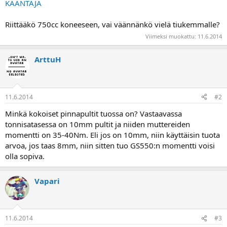
KÄÄNTÄJÄ
a
Riittääkö 750cc koneeseen, vai väännänkö vielä tiukemmalle?
Viimeksi muokattu:
11.6.2014
ArttuH
11.6.2014
#2
Minkä kokoiset pinnapultit tuossa on? Vastaavassa
tonnisatasessa on 10mm pultit ja niiden muttereiden
momentti on 35-40Nm. Eli jos on 10mm, niin käyttäisin tuota
arvoa, jos taas 8mm, niin sitten tuo GS550:n momentti voisi
olla sopiva.
Vapari
11.6.2014
#3