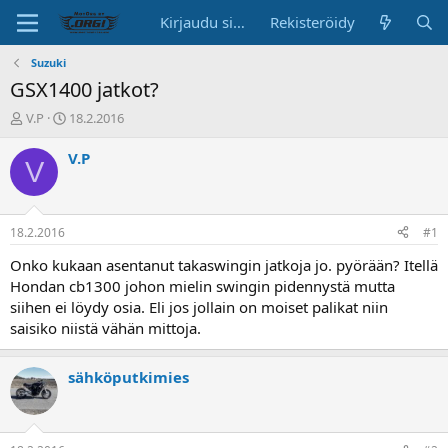
Kirjaudu sisään
Rekisteröidy
Suzuki
GSX1400 jatkot?
K
A
V.P
18.2.2016
e
l
s
o
V.P
V
k
i
u
t
s
u
t
s
18.2.2016
#1
e
p
l
ä
Onko kukaan asentanut takaswingin jatkoja jo. pyörään? Itellä
u
i
Hondan cb1300 johon mielin swingin pidennystä mutta
n
v
siihen ei löydy osia. Eli jos jollain on moiset palikat niin
a
ä
saisiko niistä vähän mittoja.
l
o
i
sähköputkimies
t
t
a
j