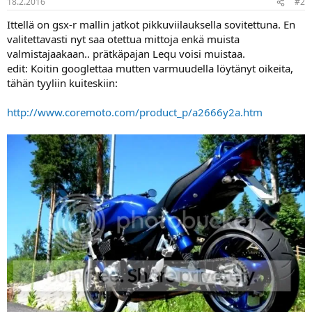
18.2.2016
#2
a
Ittellä on gsx-r mallin jatkot pikkuviilauksella sovitettuna. En
valitettavasti nyt saa otettua mittoja enkä muista
valmistajaakaan.. prätkäpajan Lequ voisi muistaa.
edit: Koitin googlettaa mutten varmuudella löytänyt oikeita,
tähän tyyliin kuiteskiin:
http://www.coremoto.com/product_p/a2666y2a.htm