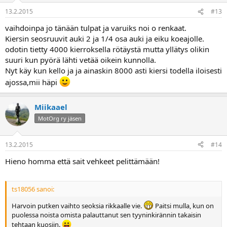
13.2.2015
#13
vaihdoinpa jo tänään tulpat ja varuiks noi o renkaat.
Kiersin seosruuvit auki 2 ja 1/4 osa auki ja eiku koeajolle.
odotin tietty 4000 kierroksella rötäystä mutta yllätys olikin
suuri kun pyörä lähti vetää oikein kunnolla.
Nyt käy kun kello ja ja ainaskin 8000 asti kiersi todella iloisesti
ajossa,mii häpi
Miikaael
MotOrg ry jäsen
13.2.2015
#14
Hieno homma että sait vehkeet pelittämään!
ts18056 sanoi:
Harvoin putken vaihto seoksia rikkaalle vie.
Paitsi mulla, kun on
puolessa noista omista palauttanut sen tyyninkirännin takaisin
tehtaan kuosiin.