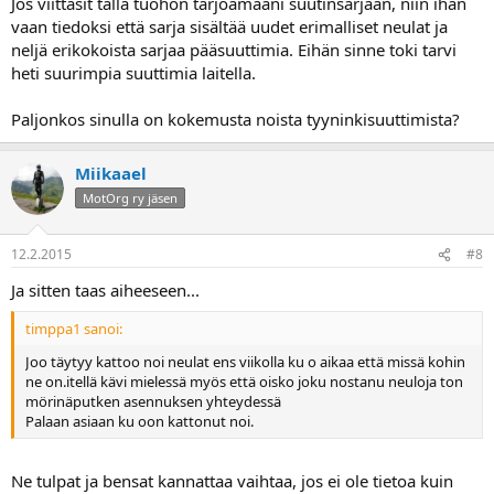
Jos viittasit tällä tuohon tarjoamaani suutinsarjaan, niin ihan
vaan tiedoksi että sarja sisältää uudet erimalliset neulat ja
neljä erikokoista sarjaa pääsuuttimia. Eihän sinne toki tarvi
heti suurimpia suuttimia laitella.
Paljonkos sinulla on kokemusta noista tyyninkisuuttimista?
Miikaael
MotOrg ry jäsen
12.2.2015
#8
Ja sitten taas aiheeseen...
timppa1 sanoi:
Joo täytyy kattoo noi neulat ens viikolla ku o aikaa että missä kohin
ne on.itellä kävi mielessä myös että oisko joku nostanu neuloja ton
mörinäputken asennuksen yhteydessä
Palaan asiaan ku oon kattonut noi.
Ne tulpat ja bensat kannattaa vaihtaa, jos ei ole tietoa kuin