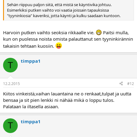
Sehän riippuu paljon siitä, että mistä se käyntivika johtuu.
Esimerkiksi putken vaihto voi vaatia joissain tapauksissa
"tyyninkiosia" kaveriksi, jotta käynti ja kulku saadaan kuntoon.
Harvoin putken vaihto seoksia rikkaalle vie.
Paitsi mulla,
kun on puolessa noista omista palauttanut sen tyyninkirännin
takaisin tehtaan kuosiin.
timppa1
T
12.2.2015
#12
Kiitos vinkeistä,vaihan lauantaina ne o renkaat,tulpat ja uutta
bensaa ja sit pien lenkki ni nähää mikä o loppu tulos.
Palataan la iltasella asiaan.
timppa1
T