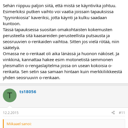
Sehän riippuu paljon siitä, että mistä se käyntivika johtuu.
Esimerkiksi putken vaihto voi vaatia joissain tapauksissa
"tyyninkiosia" kaveriksi, jotta käynti ja kulku saadaan
kuntoon.
Tässä tapauksessa suositan omakohtaisten kokemusten
perusteella sitä kaasareiden perusteellista putsausta ja
seosruuvien o-renkaiden vaihtoa. Sitten jos vielä rötää, niin
säätelyä.
Omassa ne o-renkaat oli aika länässä ja huonon näköset. Ja
vinkkinä, kannattaa hakee esim motonetistä semmonen
yleismallin o-rengaslajitelma jossa on usean kokoisia o-
renkaita. Sen setin saa samaan hintaan kuin merkkiliikkeestä
yhden seosruuvin o-renkaan.
ts18056
T
12.2.2015
#11
Miikaael sanoi: