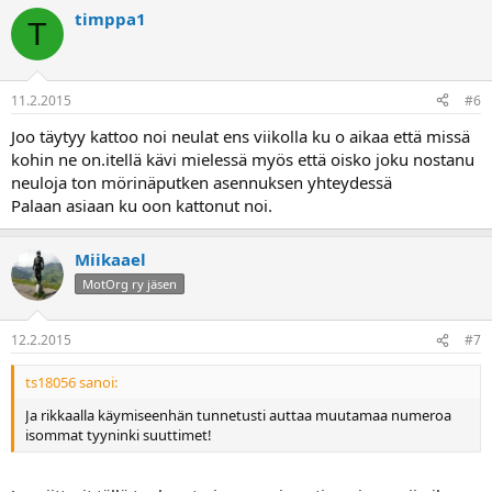
timppa1
T
11.2.2015
#6
Joo täytyy kattoo noi neulat ens viikolla ku o aikaa että missä
kohin ne on.itellä kävi mielessä myös että oisko joku nostanu
neuloja ton mörinäputken asennuksen yhteydessä
Palaan asiaan ku oon kattonut noi.
Miikaael
MotOrg ry jäsen
12.2.2015
#7
ts18056 sanoi:
Ja rikkaalla käymiseenhän tunnetusti auttaa muutamaa numeroa
isommat tyyninki suuttimet!