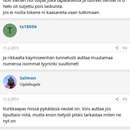
Noo vaihan noi tulpat joka tapauksessa ja tuoreet bensat ni o
Neki sit suljettu pois laskuista.
Jos ei noilla tokene ni kaasareita vaan tutkimaan.
ts18056
T
11.2.2015
#4
Ja rikkaalla käymiseenhän tunnetusti auttaa muutamaa
numeroa isommat tyyninki suuttimet!
Salmon
Ugalabugala
11.2.2015
#5
Kurkkaapas missä pykälässä neulat on. Vois auttaa jos
tiputtaisi niitä, mutta ensin tietysti pitäis tarkastaa miten ne
nyt on