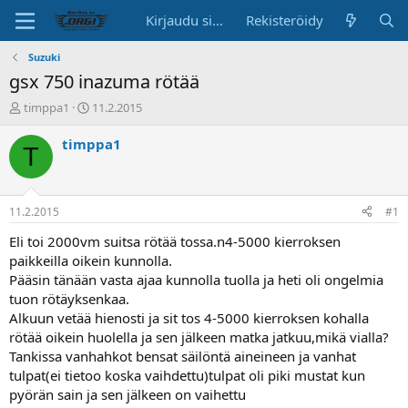
Kirjaudu sisään
Rekisteröidy
Suzuki
gsx 750 inazuma rötää
K
A
timppa1
11.2.2015
e
l
s
o
timppa1
T
k
i
u
t
s
u
t
s
11.2.2015
#1
e
p
l
ä
Eli toi 2000vm suitsa rötää tossa.n4-5000 kierroksen
u
i
paikkeilla oikein kunnolla.
n
v
Pääsin tänään vasta ajaa kunnolla tuolla ja heti oli ongelmia
a
ä
tuon rötäyksenkaa.
l
Alkuun vetää hienosti ja sit tos 4-5000 kierroksen kohalla
o
rötää oikein huolella ja sen jälkeen matka jatkuu,mikä vialla?
i
t
Tankissa vanhahkot bensat säilöntä aineineen ja vanhat
t
tulpat(ei tietoo koska vaihdettu)tulpat oli piki mustat kun
a
pyörän sain ja sen jälkeen on vaihettu
j