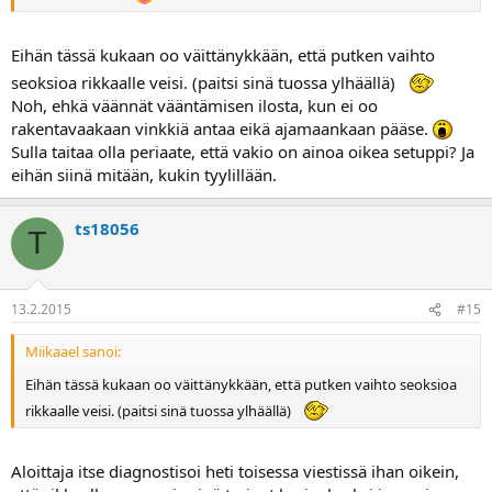
Eihän tässä kukaan oo väittänykkään, että putken vaihto
seoksioa rikkaalle veisi. (paitsi sinä tuossa ylhäällä)
Noh, ehkä väännät vääntämisen ilosta, kun ei oo
rakentavaakaan vinkkiä antaa eikä ajamaankaan pääse.
Sulla taitaa olla periaate, että vakio on ainoa oikea setuppi? Ja
eihän siinä mitään, kukin tyylillään.
ts18056
T
13.2.2015
#15
Miikaael sanoi:
Eihän tässä kukaan oo väittänykkään, että putken vaihto seoksioa
rikkaalle veisi. (paitsi sinä tuossa ylhäällä)
Aloittaja itse diagnostisoi heti toisessa viestissä ihan oikein,