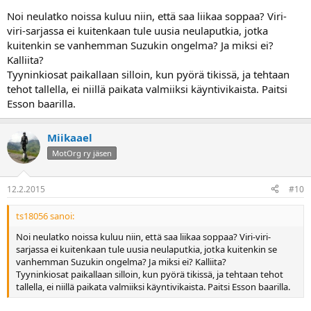
Noi neulatko noissa kuluu niin, että saa liikaa soppaa? Viri-
viri-sarjassa ei kuitenkaan tule uusia neulaputkia, jotka
kuitenkin se vanhemman Suzukin ongelma? Ja miksi ei?
Kalliita?
Tyyninkiosat paikallaan silloin, kun pyörä tikissä, ja tehtaan
tehot tallella, ei niillä paikata valmiiksi käyntivikaista. Paitsi
Esson baarilla.
Miikaael
MotOrg ry jäsen
12.2.2015
#10
ts18056 sanoi:
Noi neulatko noissa kuluu niin, että saa liikaa soppaa? Viri-viri-
sarjassa ei kuitenkaan tule uusia neulaputkia, jotka kuitenkin se
vanhemman Suzukin ongelma? Ja miksi ei? Kalliita?
Tyyninkiosat paikallaan silloin, kun pyörä tikissä, ja tehtaan tehot
tallella, ei niillä paikata valmiiksi käyntivikaista. Paitsi Esson baarilla.