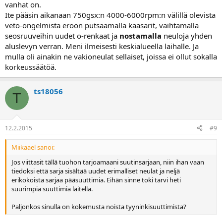
vanhat on.
Ite pääsin aikanaan 750gsx:n 4000-6000rpm:n välillä olevista
veto-ongelmista eroon putsaamalla kaasarit, vaihtamalla
seosruuveihin uudet o-renkaat ja
nostamalla
neuloja yhden
aluslevyn verran. Meni ilmeisesti keskialueella laihalle. Ja
mulla oli ainakin ne vakioneulat sellaiset, joissa ei ollut sokalla
korkeussäätöä.
ts18056
T
12.2.2015
#9
Miikaael sanoi:
Jos viittasit tällä tuohon tarjoamaani suutinsarjaan, niin ihan vaan
tiedoksi että sarja sisältää uudet erimalliset neulat ja neljä
erikokoista sarjaa pääsuuttimia. Eihän sinne toki tarvi heti
suurimpia suuttimia laitella.
Paljonkos sinulla on kokemusta noista tyyninkisuuttimista?