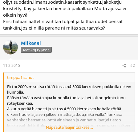
öljyt,suodatin,ilmansuodatin,kaasarit synkattu,jakoketju
a
kiristetty. Käy ja kiertää hienosti paikallaan Mutta ajossa ei
oikein hyvä.
Ensi hätään aattelin vaihtaa tulpat ja laittaa uudet bensat
tankkiin,jos ei niillä parane ni mitäs seuraavaks?
Miikaael
MotOrg ry jäsen
11.2.2015
#2
timppa1 sanoi:
Eli toi 2000vm suitsa rötää tossa.n4-5000 kierroksen paikkeilla oikein
kunnolla.
Pääsin tänään vasta ajaa kunnolla tuolla ja heti oli ongelmia tuon
rötäyksenkaa.
Alkuun vetää hienosti ja sit tos 4-5000 kierroksen kohalla rötää
oikein huolella ja sen jälkeen matka jatkuu,mikä vialla? Tankissa
vanhahkot bensat säilöntä aineineen ja vanhat tulpat(ei tietoo
koska vaihdettu)tulpat oli piki mustat kun pyörän sain ja sen jälkeen
Napsauta laajentaaksesi...
on vaihettu öljyt,suodatin,ilmansuodatin,kaasarit
synkattu,jakoketju kiristetty. Käy ja kiertää hienosti paikallaan