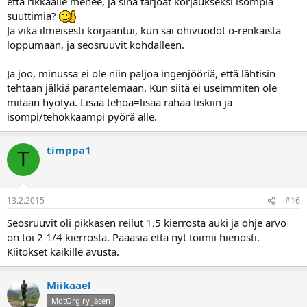
että rikkaalle menee, ja sinä tarjoat korjaukseksi isompia
suuttimia?
Ja vika ilmeisesti korjaantui, kun sai ohivuodot o-renkaista
loppumaan, ja seosruuvit kohdalleen.
Ja joo, minussa ei ole niin paljoa ingenjööriä, että lähtisin
tehtaan jälkiä parantelemaan. Kun siitä ei useimmiten ole
mitään hyötyä. Lisää tehoa=lisää rahaa tiskiin ja
isompi/tehokkaampi pyörä alle.
timppa1
T
13.2.2015
#16
Seosruuvit oli pikkasen reilut 1.5 kierrosta auki ja ohje arvo
on toi 2 1/4 kierrosta. Pääasia että nyt toimii hienosti.
Kiitokset kaikille avusta.
Miikaael
MotOrg ry jäsen