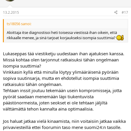
13.2.2015
#17
ts18056 sanoi:
Aloittaja itse diagnostisoi heti toisessa viestissä ihan oikein, että
rikkaalle menee, ja sinä tarjoat korjaukseksi isompia suuttimia?
Lukaseppas tää viestiketju uudestaan ihan ajatuksen kanssa.
Missä kohtaa olen tarjonnut ratkaisuksi tähän ongelmaan
isompia suuttimia?
Vinkkasin kyllä että minulla löytyy ylimääräisenä pyörään
sopiva suutinsarja, mutta en ehdotellut isompia suuttimia
ratkaisuksi tähän ongelmaan.
Tehtaan inssit joutuu tekemään usein kompromisseja, jotta
pyörät saadaan menemään läpi tiukentuvista
päästönormeista, joten seokset ei ole tehtaan jäljiltä
välttämättä tehon kannalta aina optimaalisia.
Jos haluat jatkaa vielä kinaamista, niin voitaisiin jatkaa vaikka
privaviesteillä ettei foorumin taso mene suomi24:n tasolle.