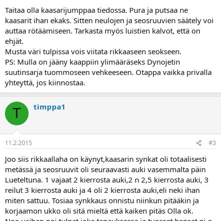
Mutta ajossa ei oikein hyvä.
Taitaa olla kaasarijumppaa tiedossa. Pura ja putsaa ne
Ensi hätään aattelin vaihtaa tulpat ja laittaa uudet bensat
kaasarit ihan ekaks. Sitten neulojen ja seosruuvien säätely voi
tankkiin,jos ei niillä parane ni mitäs seuraavaks?
auttaa rötäämiseen. Tarkasta myös luistien kalvot, että on
ehjät.
Musta väri tulpissa vois viitata rikkaaseen seokseen.
PS: Mulla on jääny kaappiin ylimääräseks Dynojetin
suutinsarja tuommoseen vehkeeseen. Otappa vaikka privalla
yhteyttä, jos kiinnostaa.
timppa1
T
11.2.2015
#3
Joo siis rikkaallaha on käynyt,kaasarin synkat oli totaalisesti
metässä ja seosruuvit oli seuraavasti auki vasemmalta päin
Lueteltuna. 1 vajaat 2 kierrosta auki,2 n 2,5 kierrosta auki, 3
reilut 3 kierrosta auki ja 4 oli 2 kierrosta auki,eli neki ihan
miten sattuu. Tosiaa synkkaus onnistu niinkun pitääkin ja
korjaamon ukko oli sitä mieltä että kaiken pitäs Olla ok.