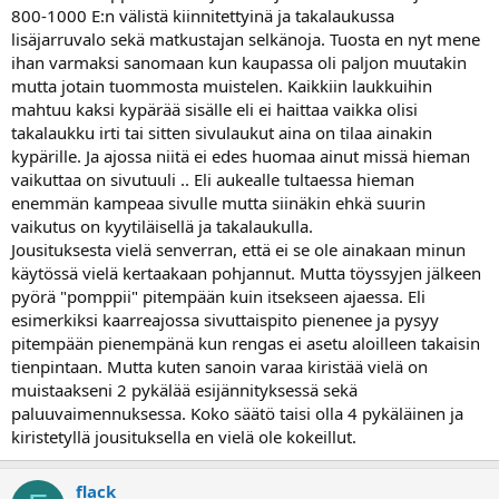
800-1000 E:n välistä kiinnitettyinä ja takalaukussa
lisäjarruvalo sekä matkustajan selkänoja. Tuosta en nyt mene
ihan varmaksi sanomaan kun kaupassa oli paljon muutakin
mutta jotain tuommosta muistelen. Kaikkiin laukkuihin
mahtuu kaksi kypärää sisälle eli ei haittaa vaikka olisi
takalaukku irti tai sitten sivulaukut aina on tilaa ainakin
kypärille. Ja ajossa niitä ei edes huomaa ainut missä hieman
vaikuttaa on sivutuuli .. Eli aukealle tultaessa hieman
enemmän kampeaa sivulle mutta siinäkin ehkä suurin
vaikutus on kyytiläisellä ja takalaukulla.
Jousituksesta vielä senverran, että ei se ole ainakaan minun
käytössä vielä kertaakaan pohjannut. Mutta töyssyjen jälkeen
pyörä "pomppii" pitempään kuin itsekseen ajaessa. Eli
esimerkiksi kaarreajossa sivuttaispito pienenee ja pysyy
pitempään pienempänä kun rengas ei asetu aloilleen takaisin
tienpintaan. Mutta kuten sanoin varaa kiristää vielä on
muistaakseni 2 pykälää esijännityksessä sekä
paluuvaimennuksessa. Koko säätö taisi olla 4 pykäläinen ja
kiristetyllä jousituksella en vielä ole kokeillut.
flack