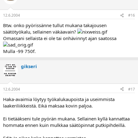
12.6.2004
#16
Btw. onko pyörissänne tullut mukana takajousen
säätötyökalu, sellainen väkäavain?
Omassani sellaista ei ole tai onhävinnyt ajan saatossa
Mulla -99 750f.
gikseri
12.6.2004
#17
Haka-avaimia löytyy työkalukaupoista ja useimmista
laakeriliikkeistä. Eikä maksaa kovin paljoa.
Ei tietääkseni tule pyörän mukana. Sellainen kyllä kannattaa
hommata ennen kuin mulkkaa säätöpinnat putkipihdeillä.
Edit: Ja oikea koko kannattaa varmistaa