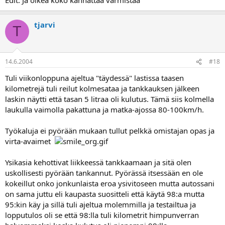
tjarvi
T
14.6.2004
#18
Tuli viikonloppuna ajeltua "täydessä" lastissa taasen
kilometrejä tuli reilut kolmesataa ja tankkauksen jälkeen
laskin näytti että tasan 5 litraa oli kulutus. Tämä siis kolmella
laukulla vaimolla pakattuna ja matka-ajossa 80-100km/h.
Työkaluja ei pyörään mukaan tullut pelkkä omistajan opas ja
virta-avaimet
Ysikasia kehottivat liikkeessä tankkaamaan ja sitä olen
uskollisesti pyörään tankannut. Pyörässä itsessään en ole
kokeillut onko jonkunlaista eroa ysivitoseen mutta autossani
on sama juttu eli kaupasta suositteli että käytä 98:a mutta
95:kin käy ja sillä tuli ajeltua molemmilla ja testailtua ja
lopputulos oli se että 98:lla tuli kilometrit himpunverran