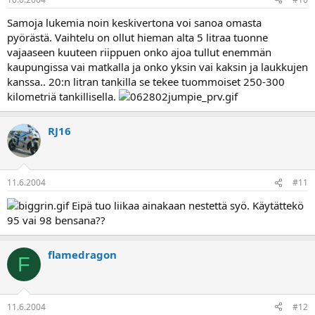
Samoja lukemia noin keskivertona voi sanoa omasta
pyörästä. Vaihtelu on ollut hieman alta 5 litraa tuonne
vajaaseen kuuteen riippuen onko ajoa tullut enemmän
kaupungissa vai matkalla ja onko yksin vai kaksin ja laukkujen
kanssa.. 20:n litran tankilla se tekee tuommoiset 250-300
kilometriä tankillisella.
RJ16
11.6.2004
#11
Eipä tuo liikaa ainakaan nestettä syö. Käytättekö
95 vai 98 bensana??
flamedragon
F
11.6.2004
#12