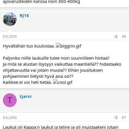
ajovarusteiden kanssa noin 360-400kg
RJ16
9.6.2004
#6
Hyvältähän tuo kuulostaa.
Paljonko niille laukuille tulee noin suunnilleen hintaa?
Ja mitä se alustan löysyys vaikuttaa maantiellä?? hidastaako
ohjattavuutta vai jotain muuta?? Eihän jousituksen
pohjaaminen tietysti hyvä asia oo??
Kaikkee ei voi heti tietää.
tjarvi
T
9.6.2004
#7
Laukut oli Kappa:n laukut ja teline ja oli muistaakeni jotain