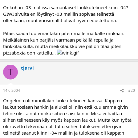
Onkohan -03 mallissa samanlaiset laukkutelineet kuin -04?
GIWI sivuita en löytänyt -03 malliin sopivaa telinettä
ollenkaan, muut vuosimallit olivat hyvin edustettuina.
Pitäis saada tuo emäntäkin pitemmälle matkalle mukaan.
Meikäläinen kun pärjäisi varmaan pelkällä repulla ja
tankkilaukulla, mutta meikkilaukku vie paljon tilaa joten
pizzaboxia oon kattellu...
tjarvi
T
14.6.2004
#20
Ongelmia oli minullakin laukkutelineen kanssa. Kappa:n
laukut tosiaan hankin ja aluksi oli niin että kuulemma givin
teline olisi ainut minkä siihen saisi kiinni. Mikä ei haittaa
siihen telineeseen käy myös kappa:n laukut. Mutta kun työtä
oli ruvettu tekemään oli tultu siihen tulokseen ettei givin
telinettä saanut kiinni -04 malliin ja tuloksena oli kappa:n