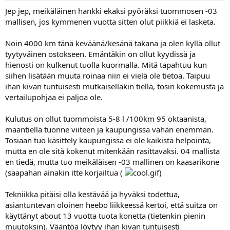
Jep jep, meikäläinen hankki ekaksi pyöräksi tuommosen -03
mallisen, jos kymmenen vuotta sitten olut piikkiä ei lasketa.
Noin 4000 km tänä keväänä/kesänä takana ja olen kyllä ollut
tyytyväinen ostokseen. Emäntäkin on ollut kyydissä ja
hienosti on kulkenut tuolla kuormalla. Mitä tapahtuu kun
siihen lisätään muuta roinaa niin ei vielä ole tietoa. Taipuu
ihan kivan tuntuisesti mutkaisellakin tiellä, tosin kokemusta ja
vertailupohjaa ei paljoa ole.
Kulutus on ollut tuommoista 5-8 l /100km 95 oktaanista,
maantiellä tuonne viiteen ja kaupungissa vähän enemmän.
Tosiaan tuo käsittely kaupungissa ei ole kaikista helpointa,
mutta en ole sitä kokenut mitenkään rasittavaksi. 04 mallista
en tiedä, mutta tuo meikäläisen -03 mallinen on kaasarikone
(saapahan ainakin itte korjailtua (
)
Tekniikka pitäisi olla kestävää ja hyväksi todettua,
asiantuntevan oloinen heebo liikkeessä kertoi, että suitza on
käyttänyt about 13 vuotta tuota konetta (tietenkin pienin
muutoksin). Vääntöä löytyy ihan kivan tuntuisesti