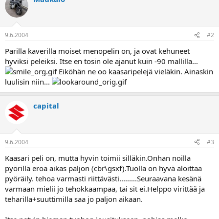
a
9.6.2004
#2
Parilla kaverilla moiset menopelin on, ja ovat kehuneet
hyviksi peleiksi. Itse en tosin ole ajanut kuin -90 mallilla...
Eiköhän ne oo kaasaripelejä vieläkin. Ainaskin
luulisin niin...
capital
9.6.2004
#3
Kaasari peli on, mutta hyvin toimii silläkin.Onhan noilla
pyörillä eroa aikas paljon (cbr\gsxf).Tuolla on hyvä aloittaa
pyöräily. tehoa varmasti riittävästi.........Seuraavana kesänä
varmaan mielii jo tehokkaampaa, tai sit ei.Helppo virittää ja
teharilla+suuttimilla saa jo paljon aikaan.