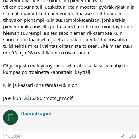
halvemmaksi koska kulutus oli pienempi 98:lla.
Viikonloppuna tuli lueskeltua jotain moottoripyöräkirjaakin ja
siinä oli maininta että pienempi oktaasisen polttoaineen
tiheys on pienempi kuin suurempioktaanisen, jonka takia
pienempioktaanisella polttoaineella kohokammion täyttö on
hieman suurempi ja siten seos hieman rikkaampaa kuin
suurempioktaanisella. ja että ainakin "pientä" hienosäätöä
tulisi tehdä mikäli vaihtaa oktaanista toiseen. Sitä miten suuri
ero 95:n ja 98:n välillä on en osaa sanoa.
Ohjekirjasta en löytänyt pikaisella vilkaisulla selvää ohjetta
kumpaa polttoainetta kannattaisi käyttää
Niin ja kaasarikone tämä 04:kin on.
Ja ei kun
flamedragon
F
14.6.2004
#19