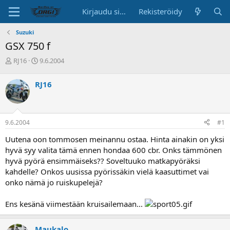
Kirjaudu sisään
Rekisteröidy
Suzuki
GSX 750 f
K
A
RJ16
9.6.2004
e
l
s
o
RJ16
k
i
u
t
s
u
t
s
9.6.2004
#1
e
p
l
ä
Uutena oon tommosen meinannu ostaa. Hinta ainakin on yksi
u
i
hyvä syy valita tämä ennen hondaa 600 cbr. Onks tämmönen
n
v
hyvä pyörä ensimmäiseks?? Soveltuuko matkapyöräksi
a
ä
kahdelle? Onkos uusissa pyörissäkin vielä kaasuttimet vai
l
o
onko nämä jo ruiskupelejä?
i
t
Ens kesänä viimestään kruisailemaan...
t
a
j
Maukalo