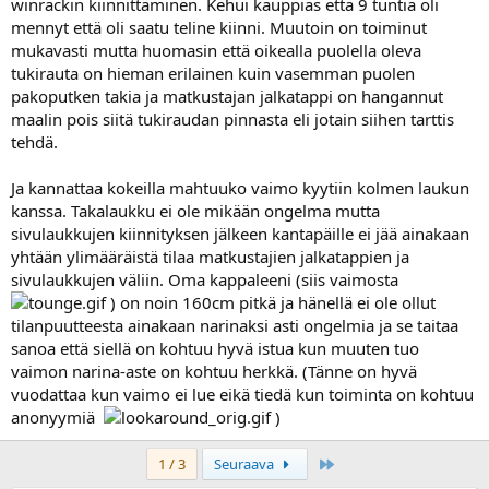
winrackin kiinnittäminen. Kehui kauppias että 9 tuntia oli
mennyt että oli saatu teline kiinni. Muutoin on toiminut
mukavasti mutta huomasin että oikealla puolella oleva
tukirauta on hieman erilainen kuin vasemman puolen
pakoputken takia ja matkustajan jalkatappi on hangannut
maalin pois siitä tukiraudan pinnasta eli jotain siihen tarttis
tehdä.
Ja kannattaa kokeilla mahtuuko vaimo kyytiin kolmen laukun
kanssa. Takalaukku ei ole mikään ongelma mutta
sivulaukkujen kiinnityksen jälkeen kantapäille ei jää ainakaan
yhtään ylimääräistä tilaa matkustajien jalkatappien ja
sivulaukkujen väliin. Oma kappaleeni (siis vaimosta
) on noin 160cm pitkä ja hänellä ei ole ollut
tilanpuutteesta ainakaan narinaksi asti ongelmia ja se taitaa
sanoa että siellä on kohtuu hyvä istua kun muuten tuo
vaimon narina-aste on kohtuu herkkä. (Tänne on hyvä
vuodattaa kun vaimo ei lue eikä tiedä kun toiminta on kohtuu
anonyymiä
)
Last
1 / 3
Seuraava