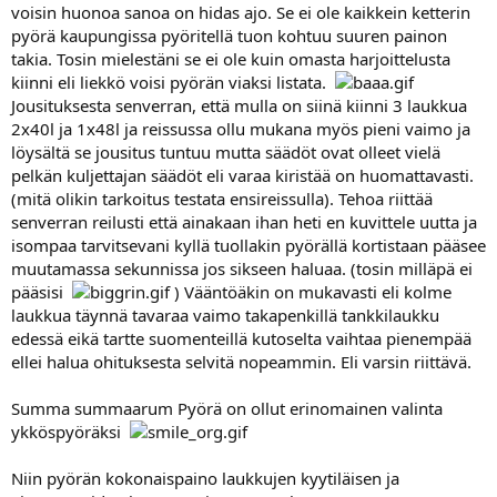
voisin huonoa sanoa on hidas ajo. Se ei ole kaikkein ketterin
pyörä kaupungissa pyöritellä tuon kohtuu suuren painon
takia. Tosin mielestäni se ei ole kuin omasta harjoittelusta
kiinni eli liekkö voisi pyörän viaksi listata.
Jousituksesta senverran, että mulla on siinä kiinni 3 laukkua
2x40l ja 1x48l ja reissussa ollu mukana myös pieni vaimo ja
löysältä se jousitus tuntuu mutta säädöt ovat olleet vielä
pelkän kuljettajan säädöt eli varaa kiristää on huomattavasti.
(mitä olikin tarkoitus testata ensireissulla). Tehoa riittää
senverran reilusti että ainakaan ihan heti en kuvittele uutta ja
isompaa tarvitsevani kyllä tuollakin pyörällä kortistaan pääsee
muutamassa sekunnissa jos sikseen haluaa. (tosin milläpä ei
pääsisi
) Vääntöäkin on mukavasti eli kolme
laukkua täynnä tavaraa vaimo takapenkillä tankkilaukku
edessä eikä tartte suomenteillä kutoselta vaihtaa pienempää
ellei halua ohituksesta selvitä nopeammin. Eli varsin riittävä.
Summa summaarum Pyörä on ollut erinomainen valinta
ykköspyöräksi
Niin pyörän kokonaispaino laukkujen kyytiläisen ja