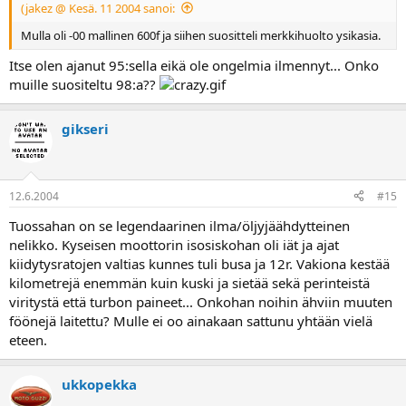
(jakez @ Kesä. 11 2004 sanoi:
Mulla oli -00 mallinen 600f ja siihen suositteli merkkihuolto ysikasia.
Itse olen ajanut 95:sella eikä ole ongelmia ilmennyt... Onko
muille suositeltu 98:a??
gikseri
12.6.2004
#15
Tuossahan on se legendaarinen ilma/öljyjäähdytteinen
nelikko. Kyseisen moottorin isosiskohan oli iät ja ajat
kiidytysratojen valtias kunnes tuli busa ja 12r. Vakiona kestää
kilometrejä enemmän kuin kuski ja sietää sekä perinteistä
viritystä että turbon paineet... Onkohan noihin ähviin muuten
föönejä laitettu? Mulle ei oo ainakaan sattunu yhtään vielä
eteen.
ukkopekka