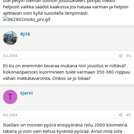
Itse petyin hieman tuohon jousitukseen, pohjas melko
helposti vaikka säädöt kaakossa.Jos haluaa varman ja helpon
ajettavan voin kyllä suositella lämpimästi.
RJ16
9.6.2004
#4
Eli ku on enemmän tavaraa mukana niin jousitus ei riittävä?
Kokonaispainoks kuormineen tulee varmaan 350-380 riippuu
vähän matkatavaroista. Onkos se jo liikaa?
tjarvi
T
9.6.2004
#5
Itselläni on moinen pyörä ensipyöränä reilu 2000 kilometriä
takana ja voin vain kehua kyseistä pyörää. Ainut mitä siitä