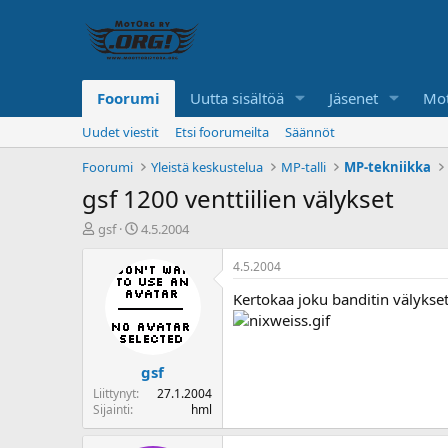
Foorumi
Uutta sisältöä
Jäsenet
Mot
Uudet viestit
Etsi foorumeilta
Säännöt
Foorumi
Yleistä keskustelua
MP-talli
MP-tekniikka
gsf 1200 venttiilien välykset
K
A
gsf
4.5.2004
e
l
s
o
4.5.2004
k
i
Kertokaa joku banditin välykse
u
t
s
u
t
s
e
p
gsf
l
ä
u
i
Liittynyt
27.1.2004
n
v
Sijainti
hml
a
ä
l