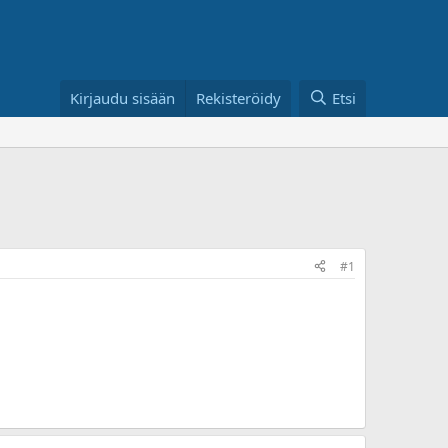
Kirjaudu sisään
Rekisteröidy
Etsi
#1