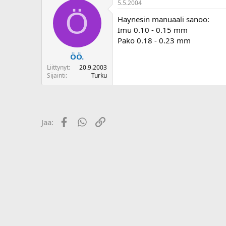
5.5.2004
o
Ö
i
Haynesin manuaali sanoo:
t
Imu 0.10 - 0.15 mm
t
Pako 0.18 - 0.23 mm
a
j
ÖÖ.
a
Liittynyt
20.9.2003
Sijainti
Turku
Facebook
WhatsApp
Linkki
Jaa: