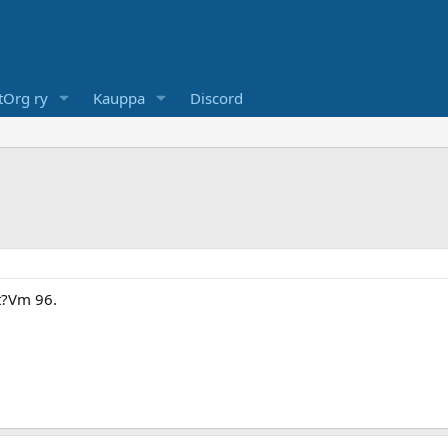
Org ry
Kauppa
Discord
t?Vm 96.