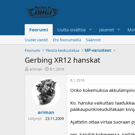
Foorumi
Uutta sisältöä
Jäsenet
Mot
Uudet viestit
Etsi foorumeilta
Säännöt
Foorumi
Yleistä keskustelua
MP-varusteet
Gerbing XR12 hanskat
K
A
ariman
8.1.2016
e
l
s
o
8.1.2016
k
i
Onko kokemuksia akkulämpiivi
u
t
s
u
t
s
Ko. hanska vaikuttais laadukka
e
p
pääkaupunkiseudullakaan kivija
ariman
l
ä
u
i
Liittynyt
23.11.2009
Ajattelin ottaa virtaa suoraan p
n
v
a
ä
l
nm. käpälät kohmeessa, näilläk