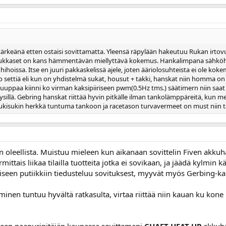
tärkeänä etten ostaisi sovittamatta. Yleensä räpylään hakeutuu Rukan irtov
ukkaset on kans hämmentävän miellyttävä kokemus. Hankalimpana sähköhan
ihoissa. Itse en juuri pakkaskelissä ajele, joten ääriolosuhteista ei ole ko
settiä eli kun on yhdistelmä sukat, housut + takki, hanskat niin homma on p
tuuppaa kiinni ko virman kaksipiiriseen pwm(0.5Hz tms.) säätimern niin saat
ysillä. Gebring hanskat riittää hyvin pitkälle ilman tankolämppäreitä, kun m
os sukisukin herkkä tuntuma tankoon ja racetason turvavermeet on must niin tä
 oleellista. Muistuu mieleen kun aikanaan sovittelin Fiven akkuha
ttais liikaa tilailla tuotteita jotka ei sovikaan, ja jäädä kylmin
iseen putiikkiin tiedusteluu sovituksest, myyvät myös Gerbing-k
minen tuntuu hyvältä ratkasulta, virtaa riittää niin kauan ku kone