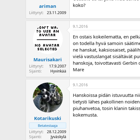
koko?
ariman
Liittynyt
23.11.2009
9.1.2016
En ostais kokeilematta, en pelk
on todella hyvä samoin säätimet
ne hanskat, kaksiosaiset, pääli
vielä vastuslangat sisältävät p
Maurisakari
hanskoja, toivottavasti Gerbin 
Liittynyt
17.9.2007
Mare
Sijainti
Hyvinkää
9.1.2016
Hanskoissa pidän istuvuutta ni
tietysti lähes pakollinen noi
piuhanvetoa, tosin klanin takiss
kokemusta.
Kotarikuski
Betatestaaja
Liittynyt
28.12.2009
Sijainti
Jyväskylä