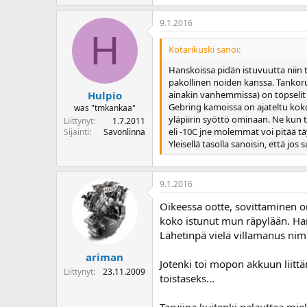
9.1.2016
H
Kotarikuski sanoi:
Hanskoissa pidän istuvuutta niin 
pakollinen noiden kanssa. Tankor
ainakin vanhemmissa) on töpselit h
Hulpio
Gebring kamoissa on ajateltu koko 
was "tmkankaa"
yläpiirin syöttö ominaan. Ne kun 
Liittynyt
1.7.2011
eli -10C jne molemmat voi pitää tä
Sijainti
Savonlinna
Yleisellä tasolla sanoisin, että j
9.1.2016
Oikeessa ootte, sovittaminen on
koko istunut mun räpylään. Harmi
Lähetinpä vielä villamanus nim
ariman
Jotenki toi mopon akkuun liittä
Liittynyt
23.11.2009
toistaseks...