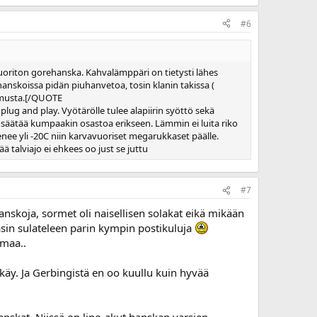
#6
uoriton gorehanska. Kahvalämppäri on tietysti lähes
skoissa pidän piuhanvetoa, tosin klanin takissa (
kemusta.[/QUOTE
lug and play. Vyötärölle tulee alapiirin syöttö sekä
 säätää kumpaakin osastoa erikseen. Lämmin ei luita riko
enee yli -20C niin karvavuoriset megarukkaset päälle.
ä talviajo ei ehkees oo just se juttu
#7
nskoja, sormet oli naisellisen solakat eikä mikään
 käsin sulateleen parin kympin postikuluja
amaa..
 käy. Ja Gerbingistä en oo kuullu kuin hyvää