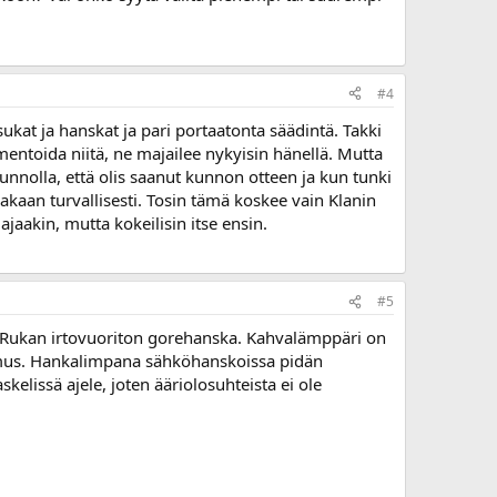
#4
ukat ja hanskat ja pari portaatonta säädintä. Takki
entoida niitä, ne majailee nykyisin hänellä. Mutta
kunnolla, että olis saanut kunnon otteen ja kun tunki
nakaan turvallisesti. Tosin tämä koskee vain Klanin
jaakin, mutta kokeilisin itse ensin.
#5
uu Rukan irtovuoriton gorehanska. Kahvalämppäri on
emus. Hankalimpana sähköhanskoissa pidän
kelissä ajele, joten ääriolosuhteista ei ole