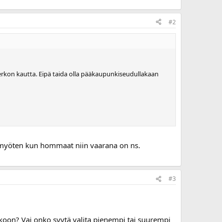
#2
erkon kautta. Eipä taida olla pääkaupunkiseudullakaan
a myöten kun hommaat niin vaarana on ns.
#3
oon? Vai onko syytä valita pienempi tai suurempi