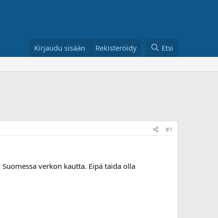
Kirjaudu sisään
Rekisteröidy
Etsi
#1
 Suomessa verkon kautta. Eipä taida olla