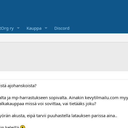
Org ry
Kauppa
Discord
stä ajohanskoista?
alta ja mp-harrastukseen sopivalta. Ainakin kevytilmailu.com myy
lkakauppaa missä voi sovittaa, vai tietääks joku?
yörän akusta, eipä tarvii puuhastella latauksen parissa aina..
in keleillä