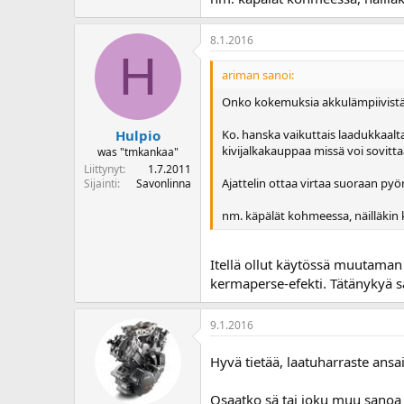
o
i
8.1.2016
t
H
t
ariman sanoi:
a
j
Onko kokemuksia akkulämpiivistä
a
Ko. hanska vaikuttais laadukkaal
Hulpio
kivijalkakauppaa missä voi sovittaa
was "tmkankaa"
Liittynyt
1.7.2011
Ajattelin ottaa virtaa suoraan pyör
Sijainti
Savonlinna
nm. käpälät kohmeessa, näilläkin k
Itellä ollut käytössä muutaman
kermaperse-efekti. Tätänykyä s
9.1.2016
Hyvä tietää, laatuharraste ans
Osaatko sä tai joku muu sanoa