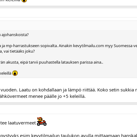
 ajohanskoista?
ta ja mp-harrastukseen sopivalta. Ainakin kevytilmailu.com myy Suomessa v
, vai tietääks joku?
än akusta, eipä tarvii puuhastella latauksen parissa aina..
eleillä
 vuoden. Laatu on kohdallaan ja lämpö riittää. Koko setin sukki
ähkövermeet menee päälle jo +5 keleillä.
aitee laatuvermeet
 pystyyks esim kevytilmailun taulukon avulla mittaamaan hanskak