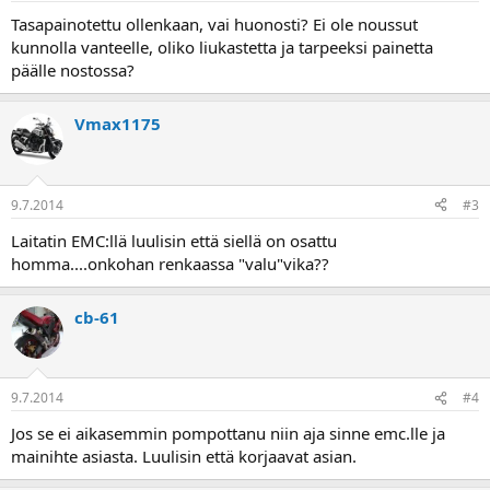
a
Tasapainotettu ollenkaan, vai huonosti? Ei ole noussut
kunnolla vanteelle, oliko liukastetta ja tarpeeksi painetta
päälle nostossa?
Vmax1175
9.7.2014
#3
Laitatin EMC:llä luulisin että siellä on osattu
homma....onkohan renkaassa "valu"vika??
cb-61
9.7.2014
#4
Jos se ei aikasemmin pompottanu niin aja sinne emc.lle ja
mainihte asiasta. Luulisin että korjaavat asian.