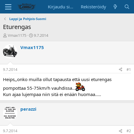
Kirjaudu sisään
Rekisteröidy
Lappi ja Pohjois-Suomi
Eturengas
K
A
Vmax1175
9.7.2014
e
l
s
o
Vmax1175
k
i
u
t
s
u
t
s
9.7.2014
#1
e
p
l
ä
Heips,,onko muilla ollut tapausta että uusi eturengas
u
i
pompottaa 55-75km/h vauhdissa...
n
v
Kun ajaa lujempaa niin sitä ei enään huomaa.....
a
ä
l
o
perazzi
i
t
t
a
9.7.2014
#2
j