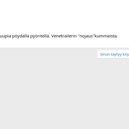
e tuupia pöydällä pyöritellä. Venetrailerin "nojaus"kummeista.
Sinun täytyy kirja