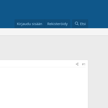
Kirjaudu sisään
Rekisteröidy
Etsi
#1