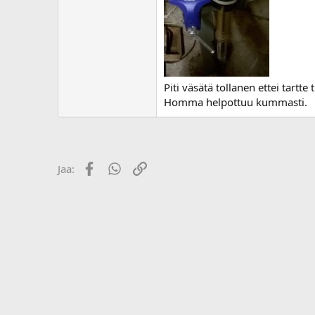
o
i
t
t
a
j
a
Piti väsätä tollanen ettei tartt
Homma helpottuu kummasti.
Facebook
WhatsApp
Linkki
Jaa: