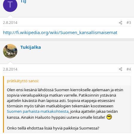
TIJ
T
2.8.2014
#3
http://fi.wikipedia.org/wiki/Suomen_kansallismaisemat
Tukijalka
2.8.2014
#4
prätkätyttö sanoi:
Olen ensi kesänä lähdössä Suomen kierrokselle ajelemaan ja etsin
sopivia vierailupaikkoja matkan varrelle. Patikoinnin ystävänä
ajattelin käväistä ihan lapissa asti. Sopivia etappeja etsiessäni
törmäsin myös tähän matkablogien tekemään koosteeseen
Suomen parhaista matkakohteista
, jonka ajattelin jakaa teidän
kanssa. Ainakin Hailuoto hyppäsi uutena omalle listalle!
Onko teillä ehdottaa lisää hyviä paikkoja Suomessa?