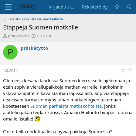
Kirjaudu sisään
Rekisteröidy
Yleistä keskustelua matkailusta
Etappeja Suomen matkalle
K
A
prätkätyttö
1.8.2014
e
l
s
o
prätkätyttö
P
k
i
u
t
s
u
t
s
1.8.2014
#1
e
p
l
ä
Olen ensi kesänä lähdössä Suomen kierrokselle ajelemaan ja
u
i
etsin sopivia vierailupaikkoja matkan varrelle. Patikoinnin
n
v
ystävänä ajattelin käväistä ihan lapissa asti. Sopivia etappeja
a
ä
etsiessäni törmäsin myös tähän matkablogien tekemään
l
koosteeseen
Suomen parhaista matkakohteista
, jonka
o
ajattelin jakaa teidän kanssa. Ainakin Hailuoto hyppäsi uutena
i
t
omalle listalle!
t
a
Onko teillä ehdottaa lisää hyviä paikkoja Suomessa?
j