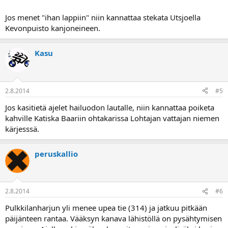
Jos menet "ihan lappiin" niin kannattaa stekata Utsjoella
Kevonpuisto kanjoneineen.
Kasu
2.8.2014
#5
Jos kasitietä ajelet hailuodon lautalle, niin kannattaa poiketa
kahville Katiska Baariin ohtakarissa Lohtajan vattajan niemen
kärjesssä.
peruskallio
2.8.2014
#6
Pulkkilanharjun yli menee upea tie (314) ja jatkuu pitkään
päijänteen rantaa. Vääksyn kanava lähistöllä on pysähtymisen