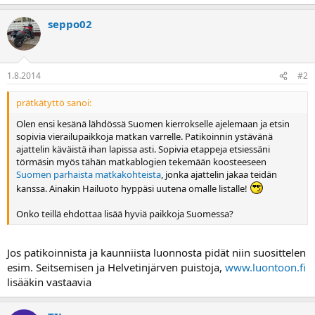
a
seppo02
1.8.2014
#2
prätkätyttö sanoi:
Olen ensi kesänä lähdössä Suomen kierrokselle ajelemaan ja etsin
sopivia vierailupaikkoja matkan varrelle. Patikoinnin ystävänä
ajattelin käväistä ihan lapissa asti. Sopivia etappeja etsiessäni
törmäsin myös tähän matkablogien tekemään koosteeseen
Suomen parhaista matkakohteista
, jonka ajattelin jakaa teidän
kanssa. Ainakin Hailuoto hyppäsi uutena omalle listalle!
Onko teillä ehdottaa lisää hyviä paikkoja Suomessa?
Jos patikoinnista ja kaunniista luonnosta pidät niin suosittelen
esim. Seitsemisen ja Helvetinjärven puistoja,
www.luontoon.fi
lisääkin vastaavia