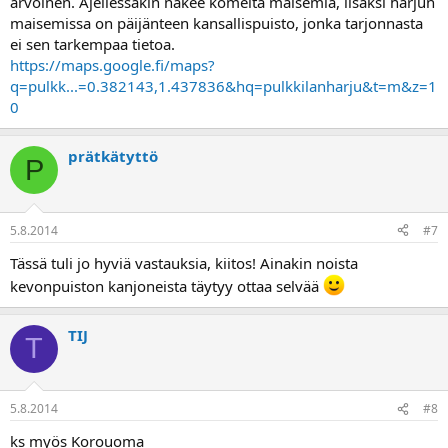
arvoinen. Ajellessakin näkee komeita maisemia, lisäksi harjun
maisemissa on päijänteen kansallispuisto, jonka tarjonnasta
ei sen tarkempaa tietoa.
https://maps.google.fi/maps?
q=pulkk...=0.382143,1.437836&hq=pulkkilanharju&t=m&z=1
0
prätkätyttö
P
5.8.2014
#7
Tässä tuli jo hyviä vastauksia, kiitos! Ainakin noista
kevonpuiston kanjoneista täytyy ottaa selvää
TIJ
T
5.8.2014
#8
ks myös Korouoma