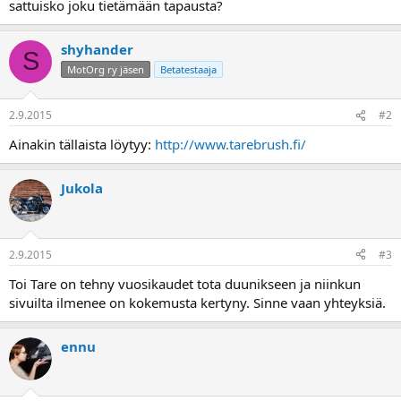
sattuisko joku tietämään tapausta?
a
shyhander
S
MotOrg ry jäsen
Betatestaaja
2.9.2015
#2
Ainakin tällaista löytyy:
http://www.tarebrush.fi/
Jukola
2.9.2015
#3
Toi Tare on tehny vuosikaudet tota duunikseen ja niinkun
sivuilta ilmenee on kokemusta kertyny. Sinne vaan yhteyksiä.
ennu