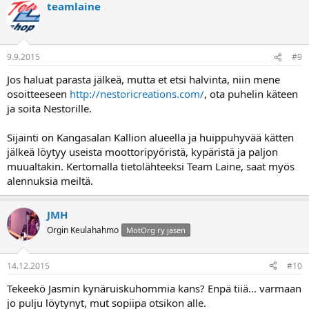
teamlaine
9.9.2015
#9
Jos haluat parasta jälkeä, mutta et etsi halvinta, niin mene
osoitteeseen
http://nestoricreations.com/
, ota puhelin käteen
ja soita Nestorille.
Sijainti on Kangasalan Kallion alueella ja huippuhyvää kätten
jälkeä löytyy useista moottoripyöristä, kypäristä ja paljon
muualtakin. Kertomalla tietolähteeksi Team Laine, saat myös
alennuksia meiltä.
JMH
Orgin Keulahahmo
MotOrg ry jäsen
14.12.2015
#10
Tekeekö Jasmin kynäruiskuhommia kans? Enpä tiiä... varmaan
jo pulju löytynyt, mut sopiipa otsikon alle.