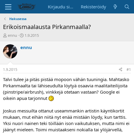
Kirjaudu sisään
Rekisteröidy
Hakusessa
Erikoismaalausta Pirkanmaalla?
K
A
ennu
1.9.2015
e
l
s
o
ennu
k
i
u
t
s
u
t
s
1.9.2015
#1
e
p
l
ä
Talvi tulee ja pitäs pistää mopoon vähän tuuningia. Mahtasko
u
i
Pirkanmaalta tai lähiseudulta löytyä osaavia maalitaiteilijoita
n
v
(pinstripe/airbrush), vinkkejä otetaan vastaan? Google ei
a
ä
oikein apua tarjonnut
l
o
Joskus messuilta ottanut useammankin artistin käyntikortit
i
t
mukaan, mut eihän niitä nyt enää mistään löydy, kun tarttis.
t
Yksi nuori nainen teki töillään ison vaikutuksen, mutta nimi ei
a
jäänyt mieleen. Toimi muistaakseni nokialla tai ylöjärvellä,
j