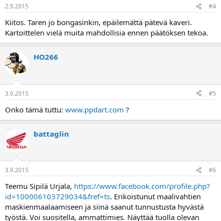
2.9.2015
#4
Kiitos. Taren jo bongasinkin, epäilemättä pätevä kaveri.
Kartoittelen vielä muita mahdollisia ennen päätöksen tekoa.
HO266
3.9.2015
#5
Onko tämä tuttu:
www.ppdart.com
?
battaglin
3.9.2015
#6
Teemu Sipilä Urjala,
https://www.facebook.com/profile.php?
id=100006103729034&fref=ts
. Erikoistunut maalivahtien
maskienmaalaamiseen ja siinä saanut tunnustusta hyvästä
työstä. Voi suositella, ammattimies. Näyttää tuolla olevan