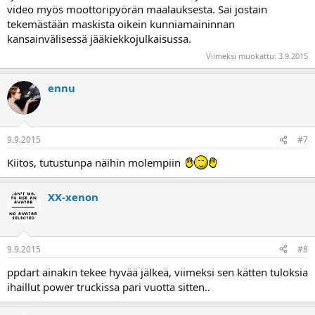
video myös moottoripyörän maalauksesta. Sai jostain
tekemästään maskista oikein kunniamaininnan
kansainvälisessä jääkiekkojulkaisussa.
Viimeksi muokattu:
3.9.2015
ennu
9.9.2015
#7
Kiitos, tutustunpa näihin molempiin
XX-xenon
9.9.2015
#8
ppdart ainakin tekee hyvää jälkeä, viimeksi sen kätten tuloksia
ihaillut power truckissa pari vuotta sitten..