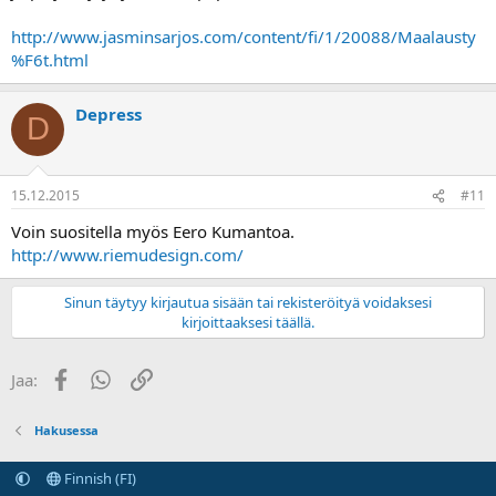
http://www.jasminsarjos.com/content/fi/1/20088/Maalausty
%F6t.html
Depress
D
15.12.2015
#11
Voin suositella myös Eero Kumantoa.
http://www.riemudesign.com/
Sinun täytyy kirjautua sisään tai rekisteröityä voidaksesi
kirjoittaaksesi täällä.
Facebook
WhatsApp
Linkki
Jaa:
Hakusessa
Finnish (FI)