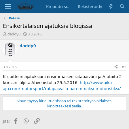
Kirjaudu sisään
Rekisteröidy
Ratailu
Ensikertalaisen ajatuksia blogissa
K
A
daddy0
3.8.2016
e
l
s
o
daddy0
k
i
u
t
s
u
t
s
3.8.2016
#1
e
p
l
ä
Kirjoittelin ajatuksiani ensimmäisen ratapäiväni ja Ajotaito 2
u
i
kurssin jäljiltä Ahvenistolla 29.5.2016:
http://www.aika-
n
v
ajo.com/motorsport/ratapaivalla-paremmaksi-motoristiksi/
a
ä
l
Sinun täytyy kirjautua sisään tai rekisteröityä voidaksesi
o
kirjoittaaksesi täällä.
i
t
t
Facebook
WhatsApp
Linkki
Jaa:
a
j