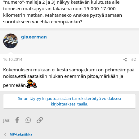
"numero"-malleja 2 ja 3) näkyy kestävän kulutusta alle
a
tonnisen matkapyörän takasena noin 15.000-17.000
kilometrin matkan. Mahtaneeko Anakee pystyä samaan
suoritukseen vai ehkä enempäänkin?
gixxerman
16.10.2014
#2
Kokemukseni mukaan ei kestä samoja,kumi on pehmeämpää
noissa,että saataisiin hiukan enemmän pitoa,märkään ja
pehmeään.
Sinun täytyy kirjautua sisään tai rekisteröityä voidaksesi
kirjoittaaksesi täällä.
Facebook
WhatsApp
Linkki
Jaa:
MP-tekniikka