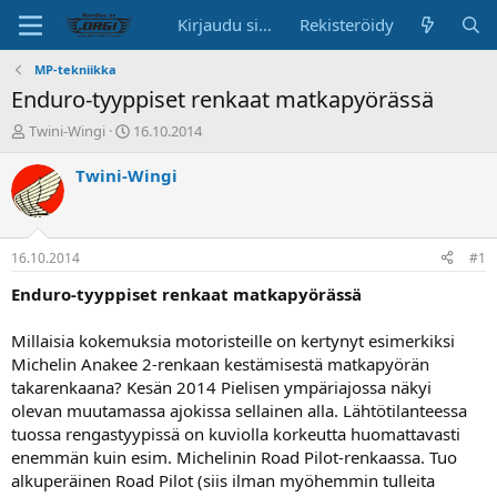
Kirjaudu sisään
Rekisteröidy
MP-tekniikka
Enduro-tyyppiset renkaat matkapyörässä
K
A
Twini-Wingi
16.10.2014
e
l
s
o
Twini-Wingi
k
i
u
t
s
u
t
s
16.10.2014
#1
e
p
l
ä
Enduro-tyyppiset renkaat matkapyörässä
u
i
n
v
Millaisia kokemuksia motoristeille on kertynyt esimerkiksi
a
ä
Michelin Anakee 2-renkaan kestämisestä matkapyörän
l
takarenkaana? Kesän 2014 Pielisen ympäriajossa näkyi
o
olevan muutamassa ajokissa sellainen alla. Lähtötilanteessa
i
t
tuossa rengastyypissä on kuviolla korkeutta huomattavasti
t
enemmän kuin esim. Michelinin Road Pilot-renkaassa. Tuo
a
alkuperäinen Road Pilot (siis ilman myöhemmin tulleita
j