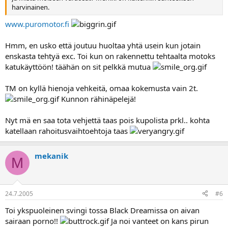
harvinainen.
www.puromotor.fi
Hmm, en usko että joutuu huoltaa yhtä usein kun jotain
enskasta tehtyä exc. Toi kun on rakennettu tehtaalta motoks
katukäyttöön! täähän on sit pelkkä mutua
TM on kyllä hienoja vehkeitä, omaa kokemusta vain 2t.
Kunnon rähinäpelejä!
Nyt mä en saa tota vehjettä taas pois kupolista prkl.. kohta
katellaan rahoitusvaihtoehtoja taas
mekanik
M
24.7.2005
#6
Toi ykspuoleinen svingi tossa Black Dreamissa on aivan
sairaan porno!!
Ja noi vanteet on kans pirun