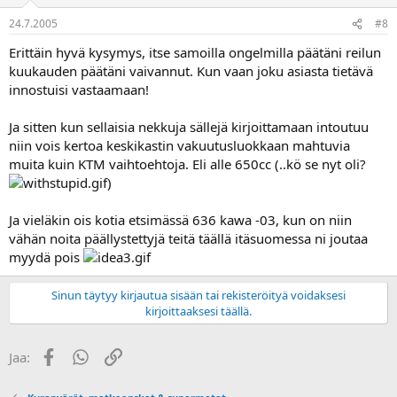
24.7.2005
#8
Erittäin hyvä kysymys, itse samoilla ongelmilla päätäni reilun
kuukauden päätäni vaivannut. Kun vaan joku asiasta tietävä
innostuisi vastaamaan!
Ja sitten kun sellaisia nekkuja sällejä kirjoittamaan intoutuu
niin vois kertoa keskikastin vakuutusluokkaan mahtuvia
muita kuin KTM vaihtoehtoja. Eli alle 650cc (..kö se nyt oli?
)
Ja vieläkin ois kotia etsimässä 636 kawa -03, kun on niin
vähän noita päällystettyjä teitä täällä itäsuomessa ni joutaa
myydä pois
Sinun täytyy kirjautua sisään tai rekisteröityä voidaksesi
kirjoittaaksesi täällä.
Facebook
WhatsApp
Linkki
Jaa: