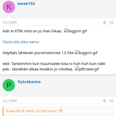
a
kwak750
K
23.7.2005
#2
Ääh ei KTM niitä on jo ihan liikaa..
Tässä olis aika namu
Näyttäis lähtevän puromotorista 13.5ke
edit: Tarkemmin kun tsuumailee tota ni huh huh kun nätti
peli.. tässähän alkaa itseäkin jo vituttaa..
Pyöräkaista
P
23.7.2005
#3
(kwak750 @ Heinä. 23 2005 sanoi: