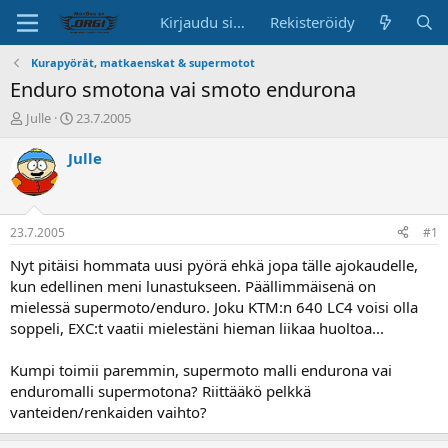
Kirjaudu sisään
Rekisteröidy
Kurapyörät, matkaenskat & supermotot
Enduro smotona vai smoto endurona
K
A
Julle
23.7.2005
e
l
s
o
Julle
k
i
u
t
s
u
t
s
23.7.2005
#1
e
p
l
ä
Nyt pitäisi hommata uusi pyörä ehkä jopa tälle ajokaudelle,
u
i
kun edellinen meni lunastukseen. Päällimmäisenä on
n
v
mielessä supermoto/enduro. Joku KTM:n 640 LC4 voisi olla
a
ä
soppeli, EXC:t vaatii mielestäni hieman liikaa huoltoa...
l
o
Kumpi toimii paremmin, supermoto malli endurona vai
i
t
enduromalli supermotona? Riittääkö pelkkä
t
vanteiden/renkaiden vaihto?
a
j