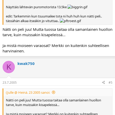
Näyttäis lähtevän puromotorista 13.5ke
edit: Tarkemmin kun tsuumailee tota ni huh huh kun nätti peli..
tässähän alkaa itseäkin jo vituttaa..
Nätti on peli juu! Mutta tuossa taitaa olla samanlainen huollon
tarve, kuin muissakin kisapeleissä...
Ja mistä moiseen varaosat? Merkki on kuitenkin suhteellisen
harvinainen.
kwak750
K
23.7.2005
#5
(Julle @ Heinä. 23 2005 sanoi:
Nätti on peli juu! Mutta tuossa taitaa olla samanlainen huollon
tarve, kuin muissakin kisapeleissä...
Ja mistä moiseen varaosat? Merkki on kuitenkin suhteellisen