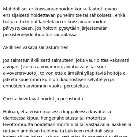
Mahdolliset erikoissairaanhoidon konsultaatiot toivon
ensisijaisesti hoidettavan puhelimitse tai sähköisesti, enkä
halua että minut lähetetään erikoissairaanhoidon
päivystykseen, jos hoitoni pystytään järjestämään
perusterveydenhuollon sairaalassa.
Äkillinen vakava sairastuminen
Jos sairastun äkillisesti sairauteen, joka vaurioittaa vakavasti
aivojani (vaikea aivovamma, aivohalvaus tai suuri
aivoverenvuoto), toivon että elämääni ylläpitäviä hoitoja ei
jatketa kauemmin kuin on diagnostisen selvittelyn ja
ennusteen arvioinnin vuoksi perusteltua.
Oireita lievittävät hoidot ja perushoito
Haluan, että ensimmäisessä kappaleessa kuvatussa
tilanteessa kipua, hengenahdistusta tai motorista
levottomuutta hoidetaan morfiinilla tai vastaavalla lääkkeellä
riittävin annoksin huolimatta lääkkeen mahdollisista