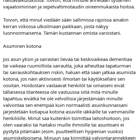
haittavaikutuksista. Toivon, että minulle annetaan sydämen
vajaatoiminnan ja sepelvaltimotaudin oireenmukaista hoitoa.
Toivon, että minut viedään sään sallimissa rajoissa ainakin
kerran viikossa ulkoilmaan paikkaan, josta näkyy
luonnonmaisema. Tämän kustannan omista varoistani.
Asuminen kotona
Jos asun yksin ja sairastan lievää tai keskivaikeaa dementiaa
tai vaikeaa ruumiillista sairautta, joka aiheuttaa tapaturman
tai sairauskohtauksen riskin, haluan että saan jatkaa asumista
kotona, jos näin aktiivisesti ilmoitan tai käytökselläni sen
osoitan. Hoidostani vastaavat henkilöt tai omaiseni eivät
tällaisessa tilanteessa ole vastuussa siitä mitä minulle
tapahtuu eivätkä he ole velvollisia järjestämään minulle
valvontaa sen enempää kuin normaalisti asuinkunnassani
järjestetään kotiapua kotona asuville iäkkäille tai vammaisille
henkilöille. Minut saa kuitenkin toimittaa laitoshoitoon, jos
olen vaaraksi tai haitaksi muille ihmisille tai asuntoani ei
pystytä pitämään (esim. puutteellisen hygienian vuoksi)
asumiskelpoisena. Minuun saa kiinnittää valvontarannekkeen