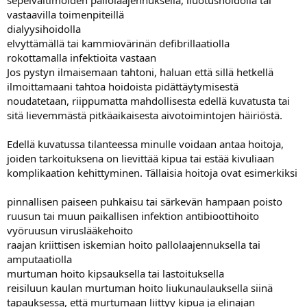
sepelvaltimoiden pallolaajennuksella, liuotushoidolla tai
vastaavilla toimenpiteillä
dialyysihoidolla
elvyttämällä tai kammiovärinän defibrillaatiolla
rokottamalla infektioita vastaan
Jos pystyn ilmaisemaan tahtoni, haluan että sillä hetkellä
ilmoittamaani tahtoa hoidoista pidättäytymisestä
noudatetaan, riippumatta mahdollisesta edellä kuvatusta tai
sitä lievemmästä pitkäaikaisesta aivotoimintojen häiriöstä.
Edellä kuvatussa tilanteessa minulle voidaan antaa hoitoja,
joiden tarkoituksena on lievittää kipua tai estää kivuliaan
komplikaation kehittyminen. Tällaisia hoitoja ovat esimerkiksi
pinnallisen paiseen puhkaisu tai särkevän hampaan poisto
ruusun tai muun paikallisen infektion antibioottihoito
vyöruusun viruslääkehoito
raajan kriittisen iskemian hoito pallolaajennuksella tai
amputaatiolla
murtuman hoito kipsauksella tai lastoituksella
reisiluun kaulan murtuman hoito liukunaulauksella siinä
tapauksessa, että murtumaan liittyy kipua ja elinajan