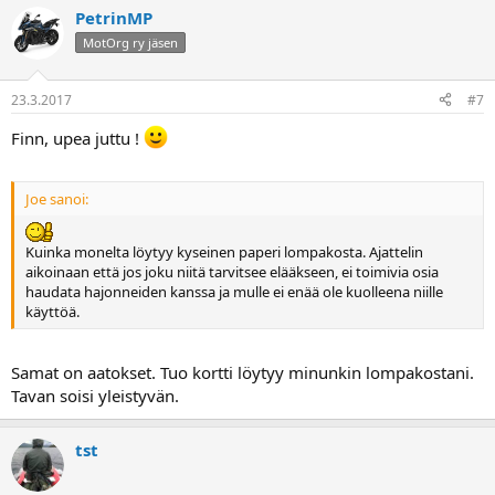
PetrinMP
MotOrg ry jäsen
23.3.2017
#7
Finn, upea juttu !
Joe sanoi:
Kuinka monelta löytyy kyseinen paperi lompakosta. Ajattelin
aikoinaan että jos joku niitä tarvitsee elääkseen, ei toimivia osia
haudata hajonneiden kanssa ja mulle ei enää ole kuolleena niille
käyttöä.
Samat on aatokset. Tuo kortti löytyy minunkin lompakostani.
Tavan soisi yleistyvän.
tst