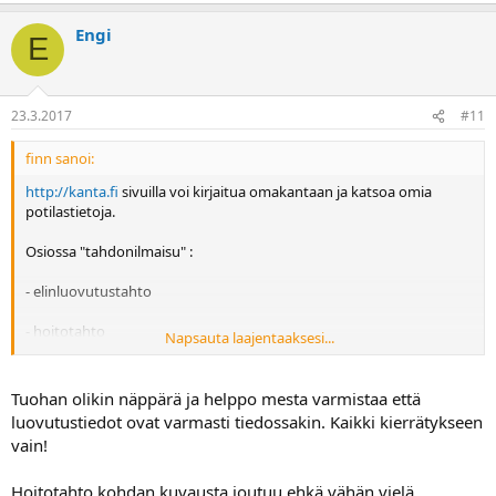
Engi
E
23.3.2017
#11
finn sanoi:
http://kanta.fi
sivuilla voi kirjaitua omakantaan ja katsoa omia
potilastietoja.
Osiossa "tahdonilmaisu" :
- elinluovutustahto
- hoitotahto
Napsauta laajentaaksesi...
Tieto kun on keskitetysti yhdessä paikassa, niin hoitohenkilökunta
saa nopeasti tarvittavat tiedot.
Tuohan olikin näppärä ja helppo mesta varmistaa että
luovutustiedot ovat varmasti tiedossakin. Kaikki kierrätykseen
vain!
Hoitotahto kohdan kuvausta joutuu ehkä vähän vielä