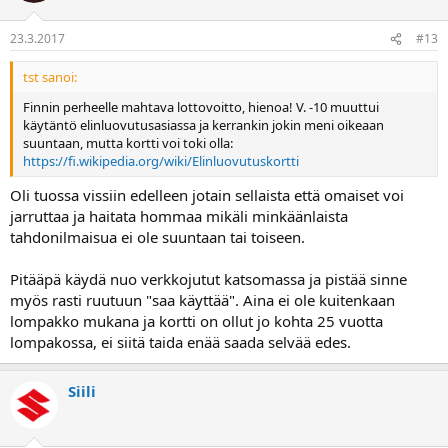
23.3.2017
#13
tst sanoi:
Finnin perheelle mahtava lottovoitto, hienoa! V. -10 muuttui
käytäntö elinluovutusasiassa ja kerrankin jokin meni oikeaan
suuntaan, mutta kortti voi toki olla:
https://fi.wikipedia.org/wiki/Elinluovutuskortti
Oli tuossa vissiin edelleen jotain sellaista että omaiset voi
jarruttaa ja haitata hommaa mikäli minkäänlaista
tahdonilmaisua ei ole suuntaan tai toiseen.
Pitääpä käydä nuo verkkojutut katsomassa ja pistää sinne
myös rasti ruutuun "saa käyttää". Aina ei ole kuitenkaan
lompakko mukana ja kortti on ollut jo kohta 25 vuotta
lompakossa, ei siitä taida enää saada selvää edes.
Siili