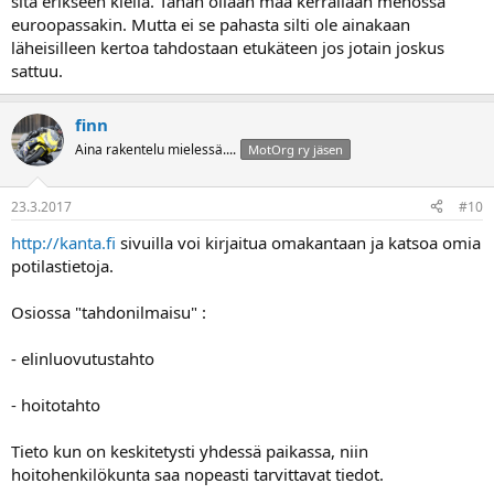
sitä erikseen kiellä. Tähän ollaan maa kerrallaan menossa
euroopassakin. Mutta ei se pahasta silti ole ainakaan
läheisilleen kertoa tahdostaan etukäteen jos jotain joskus
sattuu.
finn
Aina rakentelu mielessä....
MotOrg ry jäsen
23.3.2017
#10
http://kanta.fi
sivuilla voi kirjaitua omakantaan ja katsoa omia
potilastietoja.
Osiossa "tahdonilmaisu" :
- elinluovutustahto
- hoitotahto
Tieto kun on keskitetysti yhdessä paikassa, niin
hoitohenkilökunta saa nopeasti tarvittavat tiedot.