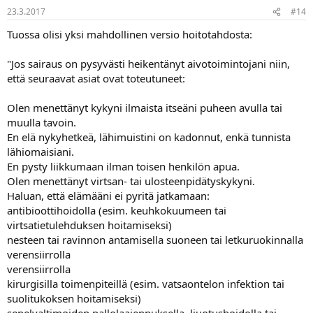
23.3.2017
#14
Tuossa olisi yksi mahdollinen versio hoitotahdosta:
"Jos sairaus on pysyvästi heikentänyt aivotoimintojani niin,
että seuraavat asiat ovat toteutuneet:
Olen menettänyt kykyni ilmaista itseäni puheen avulla tai
muulla tavoin.
En elä nykyhetkeä, lähimuistini on kadonnut, enkä tunnista
lähiomaisiani.
En pysty liikkumaan ilman toisen henkilön apua.
Olen menettänyt virtsan- tai ulosteenpidätyskykyni.
Haluan, että elämääni ei pyritä jatkamaan:
antibioottihoidolla (esim. keuhkokuumeen tai
virtsatietulehduksen hoitamiseksi)
nesteen tai ravinnon antamisella suoneen tai letkuruokinnalla
verensiirrolla
verensiirrolla
kirurgisilla toimenpiteillä (esim. vatsaontelon infektion tai
suolitukoksen hoitamiseksi)