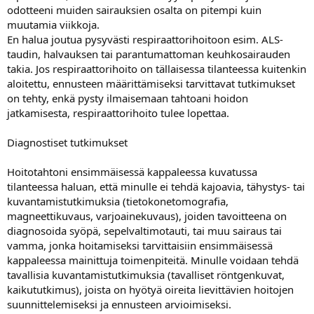
odotteeni muiden sairauksien osalta on pitempi kuin
muutamia viikkoja.
En halua joutua pysyvästi respiraattorihoitoon esim. ALS-
taudin, halvauksen tai parantumattoman keuhkosairauden
takia. Jos respiraattorihoito on tällaisessa tilanteessa kuitenkin
aloitettu, ennusteen määrittämiseksi tarvittavat tutkimukset
on tehty, enkä pysty ilmaisemaan tahtoani hoidon
jatkamisesta, respiraattorihoito tulee lopettaa.
Diagnostiset tutkimukset
Hoitotahtoni ensimmäisessä kappaleessa kuvatussa
tilanteessa haluan, että minulle ei tehdä kajoavia, tähystys- tai
kuvantamistutkimuksia (tietokonetomografia,
magneettikuvaus, varjoainekuvaus), joiden tavoitteena on
diagnosoida syöpä, sepelvaltimotauti, tai muu sairaus tai
vamma, jonka hoitamiseksi tarvittaisiin ensimmäisessä
kappaleessa mainittuja toimenpiteitä. Minulle voidaan tehdä
tavallisia kuvantamistutkimuksia (tavalliset röntgenkuvat,
kaikututkimus), joista on hyötyä oireita lievittävien hoitojen
suunnittelemiseksi ja ennusteen arvioimiseksi.