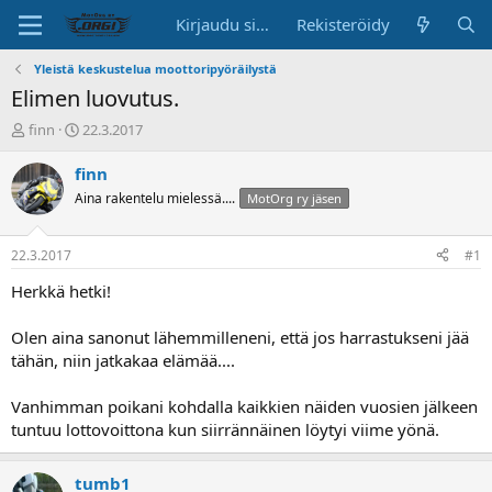
Kirjaudu sisään
Rekisteröidy
Yleistä keskustelua moottoripyöräilystä
Elimen luovutus.
K
A
finn
22.3.2017
e
l
s
o
finn
k
i
Aina rakentelu mielessä....
MotOrg ry jäsen
u
t
s
u
t
s
22.3.2017
#1
e
p
l
ä
Herkkä hetki!
u
i
n
v
Olen aina sanonut lähemmilleneni, että jos harrastukseni jää
a
ä
tähän, niin jatkakaa elämää....
l
o
Vanhimman poikani kohdalla kaikkien näiden vuosien jälkeen
i
t
tuntuu lottovoittona kun siirrännäinen löytyi viime yönä.
t
a
tumb1
j