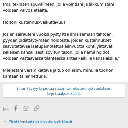
tms. teknisen apuvälineen, jolla vointiani ja liikkumistani
voidaan valvoa etäältä.
Hoitoni kustannus-vaikuttavuus
Jos en sairauteni vuoksi pysty itse ilmaisemaan tahtoani,
pyydän pidättäytymään hoidoista, joiden kustannukset
saavutettavaa laatupainotettua elinvuotta kohti ylittävät
sellaisen kansallisesti sovitun tason, jolla nämä hoidot
voidaan vastaavassa tilanteessa antaa kaikille kansalaisille."
Mielestäni varsin kattava ja tuo on esim. minulla tuohon
kantaan tallennettuna.
Sinun täytyy kirjautua sisään tai rekisteröityä voidaksesi
kirjoittaaksesi täällä.
Facebook
WhatsApp
Linkki
Jaa:
Yleistä keskustelua moottoripyöräilystä