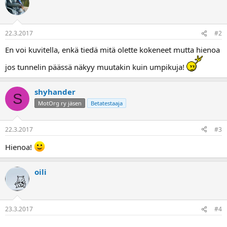
a
22.3.2017
#2
En voi kuvitella, enkä tiedä mitä olette kokeneet mutta hienoa
jos tunnelin päässä näkyy muutakin kuin umpikuja!
shyhander
S
MotOrg ry jäsen
Betatestaaja
22.3.2017
#3
Hienoa!
oili
23.3.2017
#4