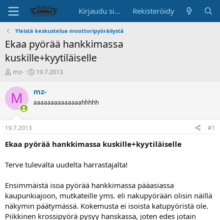
Kirjaudu sisään
Rekisteröidy
Yleistä keskustelua moottoripyöräilystä
Ekaa pyörää hankkimassa
kuskille+kyytiläiselle
K
A
mz-
19.7.2013
e
l
s
o
mz-
M
k
i
aaaaaaaaaaaaaahhhhh
u
t
s
u
t
s
19.7.2013
#1
e
p
l
ä
Ekaa pyörää hankkimassa kuskille+kyytiläiselle
u
i
n
v
Terve tulevalta uudelta harrastajalta!
a
ä
l
Ensimmäistä isoa pyörää hankkimassa pääasiassa
o
kaupunkiajoon, mutkateille yms. eli nakupyörään olisin näillä
i
t
näkymin päätymässä. Kokemusta ei isoista katupyöristä ole.
t
Piikkinen krossipyörä pysyy hanskassa, joten edes jotain