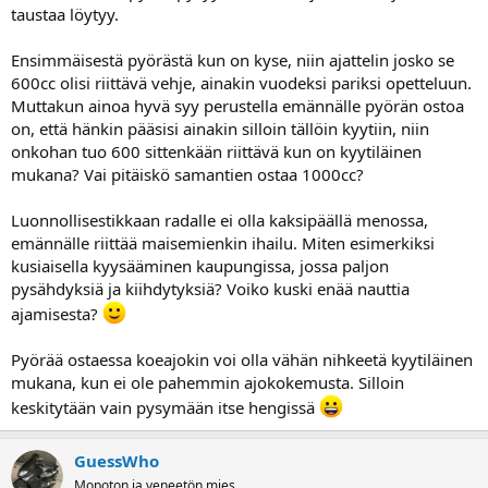
a
taustaa löytyy.
j
a
Ensimmäisestä pyörästä kun on kyse, niin ajattelin josko se
600cc olisi riittävä vehje, ainakin vuodeksi pariksi opetteluun.
Muttakun ainoa hyvä syy perustella emännälle pyörän ostoa
on, että hänkin pääsisi ainakin silloin tällöin kyytiin, niin
onkohan tuo 600 sittenkään riittävä kun on kyytiläinen
mukana? Vai pitäiskö samantien ostaa 1000cc?
Luonnollisestikkaan radalle ei olla kaksipäällä menossa,
emännälle riittää maisemienkin ihailu. Miten esimerkiksi
kusiaisella kyysääminen kaupungissa, jossa paljon
pysähdyksiä ja kiihdytyksiä? Voiko kuski enää nauttia
ajamisesta?
Pyörää ostaessa koeajokin voi olla vähän nihkeetä kyytiläinen
mukana, kun ei ole pahemmin ajokokemusta. Silloin
keskitytään vain pysymään itse hengissä
GuessWho
Mopoton ja veneetön mies