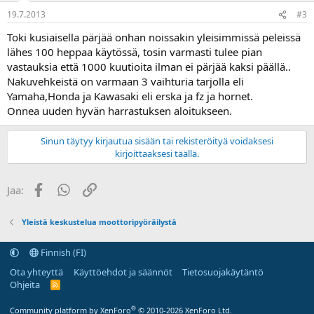
Pyörää ostaessa koeajokin voi olla vähän nihkeetä kyytiläinen
19.7.2013
#3
mukana, kun ei ole pahemmin ajokokemusta. Silloin keskitytään
vain pysymään itse hengissä
Toki kusiaisella pärjää onhan noissakin yleisimmissä peleissä
lähes 100 heppaa käytössä, tosin varmasti tulee pian
vastauksia että 1000 kuutioita ilman ei pärjää kaksi päällä..
Nakuvehkeistä on varmaan 3 vaihturia tarjolla eli
Yamaha,Honda ja Kawasaki eli erska ja fz ja hornet.
Onnea uuden hyvän harrastuksen aloitukseen.
Sinun täytyy kirjautua sisään tai rekisteröityä voidaksesi
kirjoittaaksesi täällä.
Facebook
WhatsApp
Linkki
Jaa:
Yleistä keskustelua moottoripyöräilystä
Finnish (FI)
Ota yhteyttä
Käyttöehdot ja säännöt
Tietosuojakäytäntö
Ohjeita
R
S
S
®
Community platform by XenForo
© 2010-2026 XenForo Ltd.