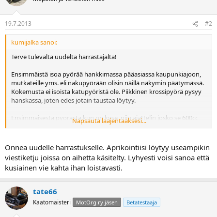
19.7.2013
#2
kumijalka sanoi:
Terve tulevalta uudelta harrastajalta!
Ensimmäistä isoa pyörää hankkimassa pääasiassa kaupunkiajoon,
mutkateille yms. eli nakupyörään olisin näillä näkymin päätymässä.
Kokemusta ei isoista katupyöristä ole. Piikkinen krossipyörä pysyy
hanskassa, joten edes jotain taustaa löytyy.
Ensimmäisestä pyörästä kun on kyse, niin ajattelin josko se 600cc
Napsauta laajentaaksesi...
olisi riittävä vehje, ainakin vuodeksi pariksi opetteluun. Muttakun
ainoa hyvä syy perustella emännälle pyörän ostoa on, että hänkin
pääsisi ainakin silloin tällöin kyytiin, niin onkohan tuo 600
Onnea uudelle harrastukselle. Aprikointiisi löytyy useampikin
sittenkään riittävä kun on kyytiläinen mukana? Vai pitäiskö
viestiketju joissa on aihetta käsitelty. Lyhyesti voisi sanoa että
samantien ostaa 1000cc?
kusiainen vie kahta ihan loistavasti.
Luonnollisestikkaan radalle ei olla kaksipäällä menossa, emännälle
riittää maisemienkin ihailu. Miten esimerkiksi kusiaisella
tate66
kyysääminen kaupungissa, jossa paljon pysähdyksiä ja kiihdytyksiä?
Kaatomaisteri
MotOrg ry jäsen
Betatestaaja
Voiko kuski enää nauttia ajamisesta?