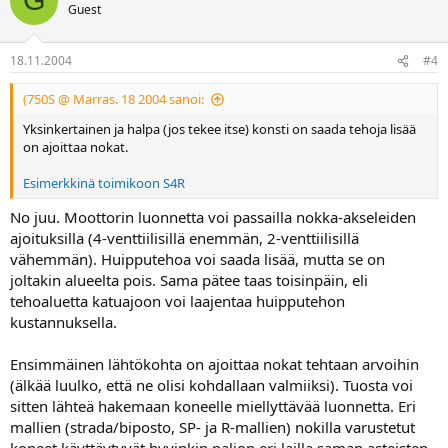
G
Guest
18.11.2004
#4
(750S @ Marras. 18 2004 sanoi:
Yksinkertainen ja halpa (jos tekee itse) konsti on saada tehoja lisää
on ajoittaa nokat.
Esimerkkinä toimikoon S4R
No juu. Moottorin luonnetta voi passailla nokka-akseleiden
ajoituksilla (4-venttiilisillä enemmän, 2-venttiilisillä
vähemmän). Huipputehoa voi saada lisää, mutta se on
joltakin alueelta pois. Sama pätee taas toisinpäin, eli
tehoaluetta katuajoon voi laajentaa huipputehon
kustannuksella.
Ensimmäinen lähtökohta on ajoittaa nokat tehtaan arvoihin
(älkää luulko, että ne olisi kohdallaan valmiiksi). Tuosta voi
sitten lähteä hakemaan koneelle miellyttävää luonnetta. Eri
mallien (strada/biposto, SP- ja R-mallien) nokilla varustetut
koneet käyttäytyvät hyvinkin paljon eri lailla saman asteisten