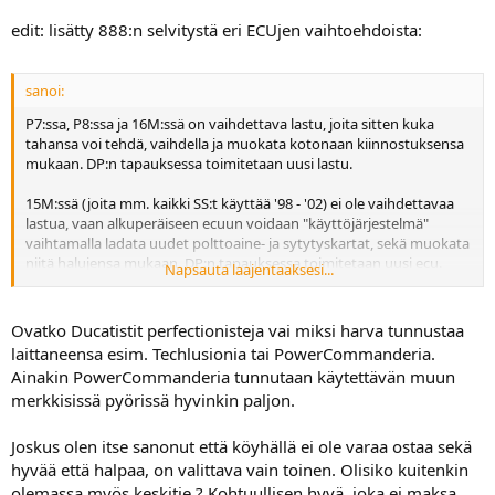
a
edit: lisätty 888:n selvitystä eri ECUjen vaihtoehdoista:
sanoi:
P7:ssa, P8:ssa ja 16M:ssä on vaihdettava lastu, joita sitten kuka
tahansa voi tehdä, vaihdella ja muokata kotonaan kiinnostuksensa
mukaan. DP:n tapauksessa toimitetaan uusi lastu.
15M:ssä (joita mm. kaikki SS:t käyttää '98 - '02) ei ole vaihdettavaa
lastua, vaan alkuperäiseen ecuun voidaan "käyttöjärjestelmä"
vaihtamalla ladata uudet polttoaine- ja sytytyskartat, sekä muokata
niitä halujensa mukaan. DP:n tapauksessa toimitetaan uusi ecu.
Napsauta laajentaaksesi...
5.9M ecu (joka on mm. tuossa S4:ssä) pitää vaihtaa, jos haluaa
sellaisen, jota voi myöhemmin säätää. DP:nkin tapauksessa
Ovatko Ducatistit perfectionisteja vai miksi harva tunnustaa
toimitetaan uusi ECU. FIM myy näihin ecua, jota voi sitten säädellä
laittaneensa esim. Techlusionia tai PowerCommanderia.
mielin määrin.
Ainakin PowerCommanderia tunnutaan käytettävän muun
merkkisissä pyörissä hyvinkin paljon.
Eli vielä yhteenvtona: Alkuperäisiä tai DP:n tuotteita ei voi säätää.
Ainoat seoksiin vaikuttavat muutokset voidaan tehdä tyhjäkäynti
CO-säätöön, jolla ei ole juurikaan merkitystä suuremmilla kaasun
Joskus olen itse sanonut että köyhällä ei ole varaa ostaa sekä
asennoilla, eikä mitään merkitystä sytytysennakoihin.
hyvää että halpaa, on valittava vain toinen. Olisiko kuitenkin
olemassa myös keskitie ? Kohtuullisen hyvä, joka ei maksa