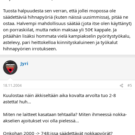
Tuosta halpuudesta sen verran, että jollei mopossa ole
säädettäviä hihnapyöriä (kuten näissä uusimmissa), pitää ne
ostaa. Halvempi mahdollisuus säätää (jota itse olen käyttänyt)
on porraskiilat, mutta nekin maksaa yli 50€ kappale. Ja
pitäähän lisäksi hommata vielä kampiakselin pyöritystyökalu,
astelevy, pari heittokelloa kiinnityskaluineen ja työkalut
hihnapyörien irrotukseen.
Jyri
18.11.2004
#5
Kuulostaa näin äkkiseltään aika kovalta arvolta tuo 2-8
astetta! huh...
Miten ne laitteet kasataan tehtaalla? Miten ihmeessä nokka-
akselien ajoitukset voi olla pielessä...
Onkohan 2000 -> 748:issa säädettävät nokkapyörät?