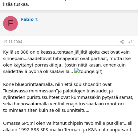
lisää tuskaa.
Fabio T.
F
19.11.2004
#11
Kyllä se 888 on oikeassa..tehtaan jäljiltä ajoitukset ovat vain
sinnepäin...säädettävät hihnapyörät ovat parhaat, mutta itse
olen käyttänyt porraskiiloja ..(ostin niitä kasan, ennenkuin
säädettäviä pyöriä oli saatavilla...
)
Kone blueprinttaamalla, niin että squishbandit ovat
"kestävässä minimissään"ja palotilojen tilavuudet ja
sylinterien puristussuhteet ovat kummassakin pytyssä samat,
sekä hienosäätämällä venttiilienajoitus saadaan moottori
toimimaan siten kuin se oli suunniteltu...
Omassa SP5:ni olen vaihtanut chipsin "avoimille putkille"...eli
alla on 1992 888 SPS-mallin Termarit ja K&N:n ilmanputsarit..