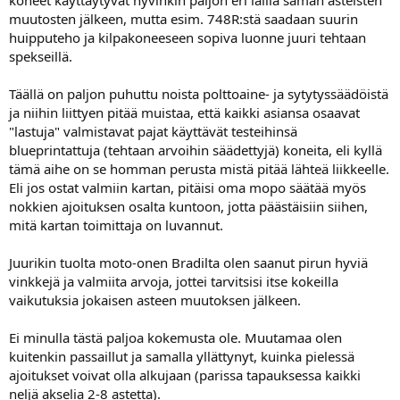
muutosten jälkeen, mutta esim. 748R:stä saadaan suurin
huipputeho ja kilpakoneeseen sopiva luonne juuri tehtaan
spekseillä.
Täällä on paljon puhuttu noista polttoaine- ja sytytyssäädöistä
ja niihin liittyen pitää muistaa, että kaikki asiansa osaavat
"lastuja" valmistavat pajat käyttävät testeihinsä
blueprintattuja (tehtaan arvoihin säädettyjä) koneita, eli kyllä
tämä aihe on se homman perusta mistä pitää lähteä liikkeelle.
Eli jos ostat valmiin kartan, pitäisi oma mopo säätää myös
nokkien ajoituksen osalta kuntoon, jotta päästäisiin siihen,
mitä kartan toimittaja on luvannut.
Juurikin tuolta moto-onen Bradilta olen saanut pirun hyviä
vinkkejä ja valmiita arvoja, jottei tarvitsisi itse kokeilla
vaikutuksia jokaisen asteen muutoksen jälkeen.
Ei minulla tästä paljoa kokemusta ole. Muutamaa olen
kuitenkin passaillut ja samalla yllättynyt, kuinka pielessä
ajoitukset voivat olla alkujaan (parissa tapauksessa kaikki
neljä akselia 2-8 astetta).