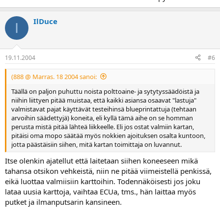
IlDuce
I
19.11.2004
#6
(888 @ Marras. 18 2004 sanoi:
Täällä on paljon puhuttu noista polttoaine- ja sytytyssäädöistä ja
niihin liittyen pitää muistaa, että kaikki asiansa osaavat "lastuja"
valmistavat pajat käyttävät testeihinsä blueprintattuja (tehtaan
arvoihin säädettyjä) koneita, eli kyllä tämä aihe on se homman
perusta mistä pitää lähteä liikkeelle. Eli jos ostat valmiin kartan,
pitäisi oma mopo säätää myös nokkien ajoituksen osalta kuntoon,
jotta päästäisiin siihen, mitä kartan toimittaja on luvannut.
Itse olenkin ajatellut että laitetaan siihen koneeseen mikä
tahansa otsikon vehkeistä, niin ne pitää viimeistellä penkissä,
eikä luottaa valmiisiin karttoihin. Todennäköisesti jos joku
lataa uusia karttoja, vaihtaa ECUa, tms., hän laittaa myös
putket ja ilmanputsarin kansineen.