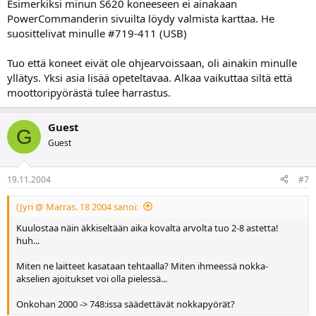
Esimerkiksi minun S620 koneeseen ei ainakaan
PowerCommanderin sivuilta löydy valmista karttaa. He
suosittelivat minulle #719-411 (USB)
Tuo että koneet eivät ole ohjearvoissaan, oli ainakin minulle
yllätys. Yksi asia lisää opeteltavaa. Alkaa vaikuttaa siltä että
moottoripyörästä tulee harrastus.
Guest
G
Guest
19.11.2004
#7
(Jyri @ Marras. 18 2004 sanoi:
Kuulostaa näin äkkiseltään aika kovalta arvolta tuo 2-8 astetta!
huh...
Miten ne laitteet kasataan tehtaalla? Miten ihmeessä nokka-
akselien ajoitukset voi olla pielessä...
Onkohan 2000 -> 748:issa säädettävät nokkapyörät?