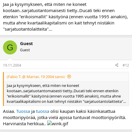
Jaa ja kysymykseen, että miten ne koneet
kootaan..sarjatuotantomaisesti tietty..Ducati teki ennen
etenkin "erikoismallit" käsityönä (ennen vuotta 1995 ainakin),
mutta ahne kvartaalikapitalismi on kait tehnyt niistäkin
"sarjatuotantolaitteita"...
Guest
G
Guest
19.11.2004
#12
(Fabio T. @ Marras. 19 2004 sanoi:
Jaa ja kysymykseen, että miten ne koneet
kootaan..sarjatuotantomaisesti tietty..Ducati teki ennen etenkin
"erikoismallit" käsityönä (ennen vuotta 1995 ainakin), mutta ahne
kvartaalikapitalismi on kait tehnyt niistäkin "sarjatuotantolaitteita"...
Asiaa.
Tuossa
ja
tuossa
olisi kaupan kaksi käsinkasattua
moottoripyörää, jotka vielä ajossa tuntuvat moottoripyöriltä.
Harvinaista herkkua..