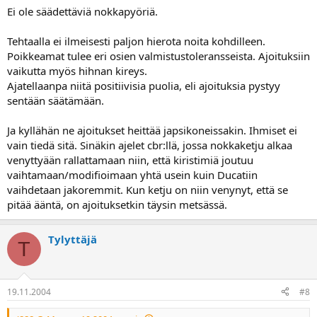
Ei ole säädettäviä nokkapyöriä.
Tehtaalla ei ilmeisesti paljon hierota noita kohdilleen.
Poikkeamat tulee eri osien valmistustoleransseista. Ajoituksiin
vaikutta myös hihnan kireys.
Ajatellaanpa niitä positiivisia puolia, eli ajoituksia pystyy
sentään säätämään.
Ja kyllähän ne ajoitukset heittää japsikoneissakin. Ihmiset ei
vain tiedä sitä. Sinäkin ajelet cbr:llä, jossa nokkaketju alkaa
venyttyään rallattamaan niin, että kiristimiä joutuu
vaihtamaan/modifioimaan yhtä usein kuin Ducatiin
vaihdetaan jakoremmit. Kun ketju on niin venynyt, että se
pitää ääntä, on ajoituksetkin täysin metsässä.
Tylyttäjä
T
19.11.2004
#8