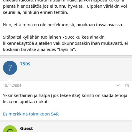
pientä hienosäätöä jos ei tunnu hyvältä. Tulppien väriäkin voi
seurailla, niinkuin ennen tehtiin.
Niin, että minä en ole perfektionisti, ainakaan tässä asiassa.
Sitäpaitsi kyllähän tuollainen 750cc kulkee ainakin
liikennekäyttöä ajatellen vakiokunnossakin ihan mukavasti, ei
koskaan tarvitse ajaa edes "täysillä".
750S
7
18.11.2004
#3
Yksinkertainen ja halpa (jos tekee itse) konsti on saada tehoja
lisää on ajoittaa nokat.
Esimerkkinä toimikoon S4R
Guest