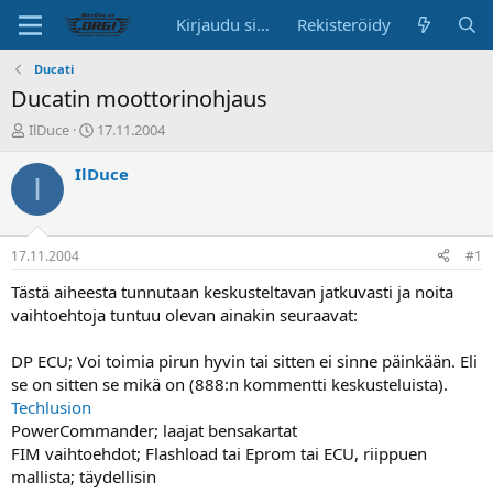
Kirjaudu sisään
Rekisteröidy
Ducati
Ducatin moottorinohjaus
K
A
IlDuce
17.11.2004
e
l
s
o
IlDuce
I
k
i
u
t
s
u
t
s
17.11.2004
#1
e
p
l
ä
Tästä aiheesta tunnutaan keskusteltavan jatkuvasti ja noita
u
i
vaihtoehtoja tuntuu olevan ainakin seuraavat:
n
v
a
ä
DP ECU; Voi toimia pirun hyvin tai sitten ei sinne päinkään. Eli
l
se on sitten se mikä on (888:n kommentti keskusteluista).
o
Techlusion
i
t
PowerCommander; laajat bensakartat
t
FIM vaihtoehdot; Flashload tai Eprom tai ECU, riippuen
a
mallista; täydellisin
j