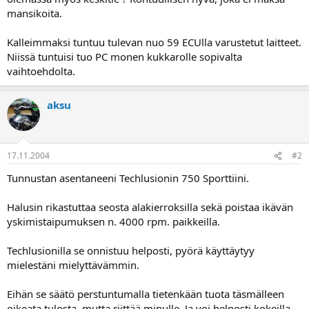
Mihin tahansa em. tapauksiin hankituilla FIM:n nikaleilla saadaan jo
mansikoita.
valmiiksi pirun hyvät kartat, jos kone on blueprintattu ja käytetään
alkuperäistä ilmansuodatinta. Lisäetuna vielä se, että kaikki
Kalleimmaksi tuntuu tulevan nuo 59 ECUlla varustetut laitteet.
mahdollinen ECU:n ohjaamiin säätöihin liittyen voidaan lisäksi
tehdä koneen käydessä (jarrupenkissä).
Niissä tuntuisi tuo PC monen kukkarolle sopivalta
vaihtoehdolta.
aksu
17.11.2004
#2
Tunnustan asentaneeni Techlusionin 750 Sporttiini.
Halusin rikastuttaa seosta alakierroksilla sekä poistaa ikävän
yskimistaipumuksen n. 4000 rpm. paikkeilla.
Techlusionilla se onnistuu helposti, pyörä käyttäytyy
mielestäni mielyttävämmin.
Eihän se säätö perstuntumalla tietenkään tuota täsmälleen
oikeata tulosta, mutta riittää minulle. Ja voi helposti kokeilla