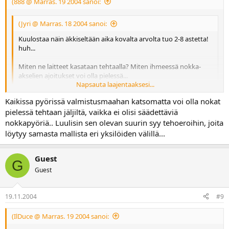
(888 @ Marras. 19 2004 sanoi:
(Jyri @ Marras. 18 2004 sanoi:
Kuulostaa näin äkkiseltään aika kovalta arvolta tuo 2-8 astetta!
huh...
Miten ne laitteet kasataan tehtaalla? Miten ihmeessä nokka-
akselien ajoitukset voi olla pielessä...
Napsauta laajentaaksesi...
Onkohan 2000 -> 748:issa säädettävät nokkapyörät?
Napsauta laajentaaksesi...
Kaikissa pyörissä valmistusmaahan katsomatta voi olla nokat
Ei ole säädettäviä nokkapyöriä.
pielessä tehtaan jäljiltä, vaikka ei olisi säädettäviä
nokkapyöriä.. Luulisin sen olevan suurin syy tehoeroihin, joita
Tehtaalla ei ilmeisesti paljon hierota noita kohdilleen. Poikkeamat
löytyy samasta mallista eri yksilöiden välillä...
tulee eri osien valmistustoleransseista. Ajoituksiin vaikutta myös
hihnan kireys.
Ajatellaanpa niitä positiivisia puolia, eli ajoituksia pystyy sentään
Guest
G
säätämään.
Guest
Ja kyllähän ne ajoitukset heittää japsikoneissakin. Ihmiset ei vain
tiedä sitä. Sinäkin ajelet cbr:llä, jossa nokkaketju alkaa venyttyään
19.11.2004
#9
rallattamaan niin, että kiristimiä joutuu vaihtamaan/modifioimaan
yhtä usein kuin Ducatiin vaihdetaan jakoremmit. Kun ketju on niin
(IlDuce @ Marras. 19 2004 sanoi:
venynyt, että se pitää ääntä, on ajoituksetkin täysin metsässä.