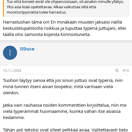
Tuo että koneet eivät ole ohjearvoissaan, oli ainakin minulle yllätys.
Yksi asia lisää opeteltavaa. Alkaa vaikuttaa siltä että
moottoripyörästä tulee harrastus.
Harrastushan tämä on! En minäkään muuten jaksaisi näillä
keskustelupalstoilla roikkua ja tuputtaa typeriä juttujani, ellei
täällä olisi samoista kojeista kiinnostuneita.
IlDuce
I
19.11.2004
#10
Tuohon täytyy sanoa että jos sinun juttusi ovat typeriä, niin
minä tunnen itseni aivan toopeksi; mitä varmaan vielä
olenkin.
Jatka vain rauhassa noiden kommenttien kirjoittelua, niin me
vielä typerämmät huomaamme, kuinka vähän itse asiassa
tiedämme.
Tähän asti tekstisi ovat olleet pelkkää asiaa. Valitettavasti tieto