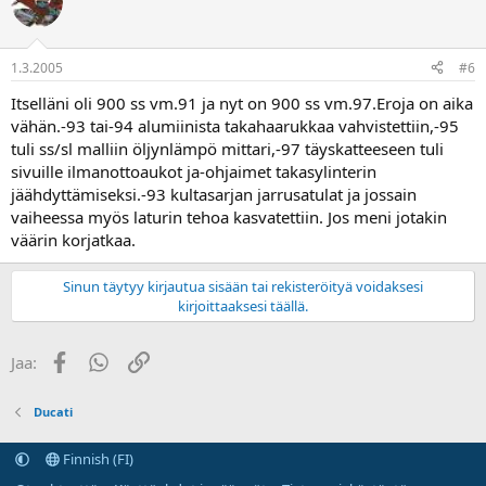
1.3.2005
#6
Itselläni oli 900 ss vm.91 ja nyt on 900 ss vm.97.Eroja on aika
vähän.-93 tai-94 alumiinista takahaarukkaa vahvistettiin,-95
tuli ss/sl malliin öljynlämpö mittari,-97 täyskatteeseen tuli
sivuille ilmanottoaukot ja-ohjaimet takasylinterin
jäähdyttämiseksi.-93 kultasarjan jarrusatulat ja jossain
vaiheessa myös laturin tehoa kasvatettiin. Jos meni jotakin
väärin korjatkaa.
Sinun täytyy kirjautua sisään tai rekisteröityä voidaksesi
kirjoittaaksesi täällä.
Facebook
WhatsApp
Linkki
Jaa:
Ducati
Finnish (FI)