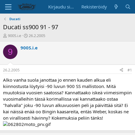
Kirjaudu sisään
Rekisteröidy
Ducati
Ducati ss900 91 - 97
K
A
900S.i.e
26.2.2005
e
l
s
o
900S.i.e
9
k
i
u
t
s
u
t
s
26.2.2005
#1
e
p
l
ä
Alko vanha suola janottaa jo ennen kauden alkua eli
u
i
kiinnostusta löytyisi -90 luvun 900 SS mallistoon. Mitä
n
v
muutoksia vuosien saatossa? Kannattaako iskeä viimeisimpiin
a
ä
vuosimalleihin tässä korimallissa vai kannattaako ostaa
l
"halvalla" joku -90 luvun alkuvuosien peli ja päivittää sitä? Ei
o
kai näissä enää oo Bingin kaasareita, entäs Weber, koskas ne
i
t
on virallisesti hävinny? Kokemuksia peliin tänks!
t
a
j