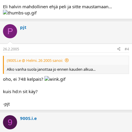
Eli halvin mahdollinen ehjä peli ja sitte maustamaan...
pjt
P
26.2.2005
#4
(900S.i.e @ Helmi. 26 2005 sanoi:
Alko vanha suola janottaa jo ennen kauden alkua...
oho, ei 748 kelpais?
kuis hd:n sit käy?
-pjt
900S.i.e
9