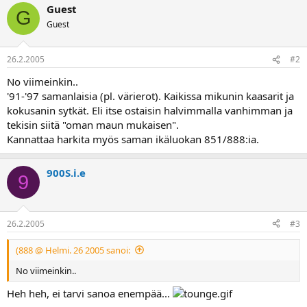
a
Guest
G
Guest
26.2.2005
#2
No viimeinkin..
'91-'97 samanlaisia (pl. värierot). Kaikissa mikunin kaasarit ja
kokusanin sytkät. Eli itse ostaisin halvimmalla vanhimman ja
tekisin siitä "oman maun mukaisen".
Kannattaa harkita myös saman ikäluokan 851/888:ia.
900S.i.e
9
26.2.2005
#3
(888 @ Helmi. 26 2005 sanoi:
No viimeinkin..
Heh heh, ei tarvi sanoa enempää...