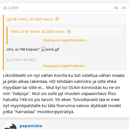
26.2.2005
#5
(pjt @ Helmi. 26 2005 sanoi:
(900S.i.e @ Helmi. 26 2005 sanoi:
Alko vanha suola janottaa jo ennen kauden alkua...
Napsauta laajentaaksesi...
oho, ei 748 kelpais?
kuis hd:n sit käy?
Napsauta laajentaaksesi...
-pjt
Likviditeetti on nyt vähän kovilla ku tuli osteltua vähän maata
ja pitäs alkaa rakentaa. HD tehdään valmiiksi ja sitte ehkä
myydään tai sitte ei... Mut kyl toi SS:kin kiinnostas ku ne on
niin "halpoja". Mul ois sulle pjt muuten vapaavirtaus filsu
halvalla 748:iin jos tarviit. 50 ekee. Toivottavasti tää ei mee
nyt myyntipalstalle ku tätä foorumia valvoo älykkäät modet
jotka "harrastaa" moottoripyöräilyä.
pepemoto