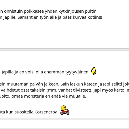
un onnistuin poikkasee yhden kytkinjousen pultin.
n Japille. Samantien työn alle ja pääs kurvaa kotiin!!!
Japilla ja en voisi olla enemmän tyytyväinen
isin muutaman päivän jälkeen. Sain laskun käteen ja Japi selitti jok
 vaihdetut osat takaisin (mm. vanhat tiivisteet). Japi myös kertoi
huolto, omaa monsteria en enää vie muualle.
uta kun suositella Corseneroa