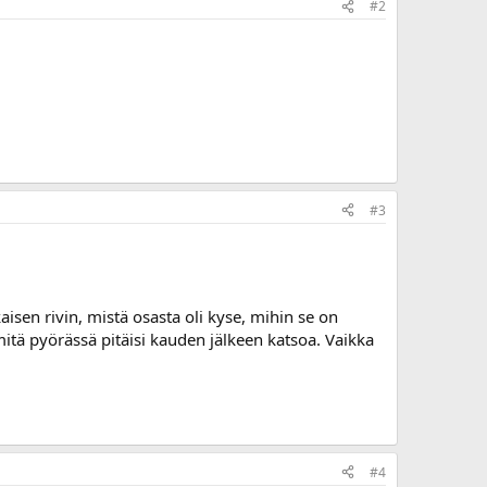
#2
#3
aisen rivin, mistä osasta oli kyse, mihin se on
 mitä pyörässä pitäisi kauden jälkeen katsoa. Vaikka
#4