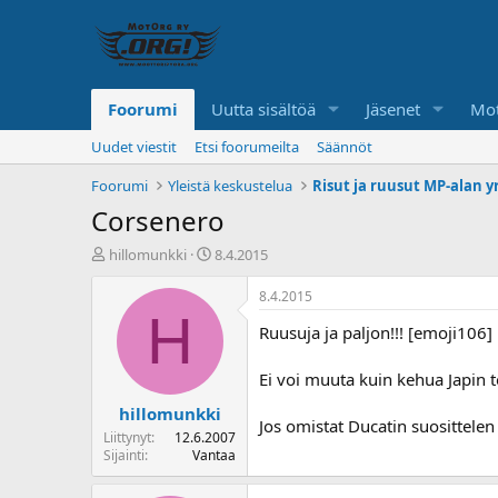
Foorumi
Uutta sisältöä
Jäsenet
Mot
Uudet viestit
Etsi foorumeilta
Säännöt
Foorumi
Yleistä keskustelua
Risut ja ruusut MP-alan yr
Corsenero
K
A
hillomunkki
8.4.2015
e
l
s
o
8.4.2015
k
i
H
Ruusuja ja paljon!!! [emoji106]
u
t
s
u
t
s
Ei voi muuta kuin kehua Japin t
e
p
hillomunkki
l
ä
Jos omistat Ducatin suosittelen
u
i
Liittynyt
12.6.2007
n
v
Sijainti
Vantaa
a
ä
l