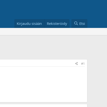
Kirjaudu sisään
Rekisteröidy
Etsi
#1