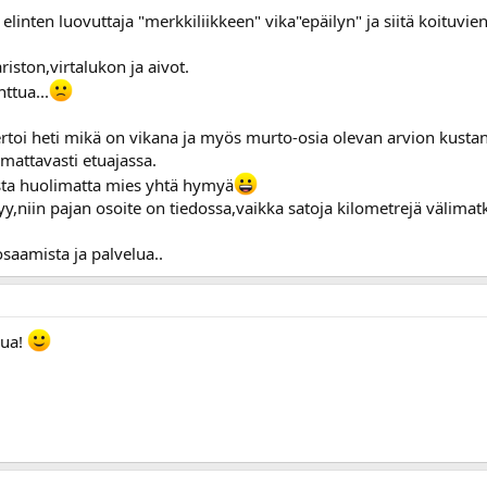
 elinten luovuttaja "merkkiliikkeen" vika"epäilyn" ja siitä koituvi
iston,virtalukon ja aivot.
nttua...
rtoi heti mikä on vikana ja myös murto-osia olevan arvion kustan
omattavasti etuajassa.
eista huolimatta mies yhtä hymyä
syy,niin pajan osoite on tiedossa,vaikka satoja kilometrejä välimat
saamista ja palvelua..
hua!