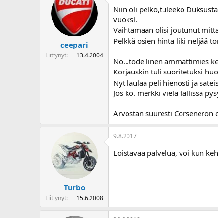
Niin oli pelko,tuleeko Duksusta
vuoksi.
Vaihtamaan olisi joutunut mittar
Pelkkä osien hinta liki neljää to
ceepari
Liittynyt
13.4.2004
No...todellinen ammattimies ke
Korjauskin tuli suoritetuksi hu
Nyt laulaa peli hienosti ja sat
Jos ko. merkki vielä tallissa py
Arvostan suuresti Corseneron o
9.8.2017
Loistavaa palvelua, voi kun ke
Turbo
Liittynyt
15.6.2008