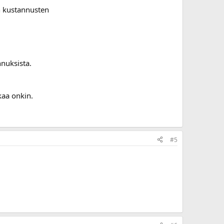
en kustannusten
nuksista.
kaa onkin.
#5