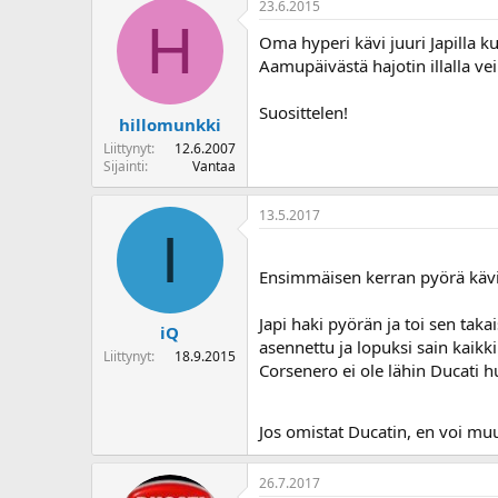
23.6.2015
o
H
i
Oma hyperi kävi juuri Japilla k
t
Aamupäivästä hajotin illalla vei
t
a
Suosittelen!
j
hillomunkki
a
Liittynyt
12.6.2007
Sijainti
Vantaa
13.5.2017
I
Ensimmäisen kerran pyörä kävi 
Japi haki pyörän ja toi sen taka
iQ
asennettu ja lopuksi sain kaikki
Liittynyt
18.9.2015
Corsenero ei ole lähin Ducati 
Jos omistat Ducatin, en voi mu
26.7.2017