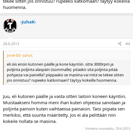
tekee sitten jos onnistuu? rupeeko katkomaan? täytyy kokeilla
huomenna.
-JuhaK-
28.6.2013
#4
Jone-83- sanoi:
eli siis ensin kutonen päälle ja kone käyntiin. sitte 3000rpm ja
poljinta poljinta alaspäin (isommalle). pitääkö sitä poljinta pitää
pohjassa vai painella? piippaako se masiina vai mitä se tekee sitten
jos onnistuu? rupeeko katkomaan? täytyy kokeilla huomenna.
Juu, eli kutonen päälle ja vasta sitten laitoin koneen käyntiin.
Muistaakseni homma meni ihan kuten ohjeessa sanotaan ja
poljinta painoin kuten vaihtaessa painaisin. Taisi piipata sen
merkiksi, että suunta määritetty. Jos ei ala pelittään niin
kokeile nollata se masiina.
Viimeksi muokattu:
29.6.2013