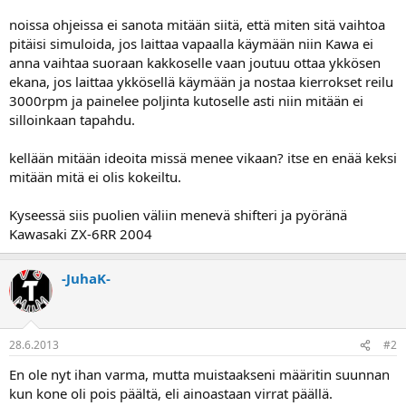
a
noissa ohjeissa ei sanota mitään siitä, että miten sitä vaihtoa
pitäisi simuloida, jos laittaa vapaalla käymään niin Kawa ei
anna vaihtaa suoraan kakkoselle vaan joutuu ottaa ykkösen
ekana, jos laittaa ykkösellä käymään ja nostaa kierrokset reilu
3000rpm ja painelee poljinta kutoselle asti niin mitään ei
silloinkaan tapahdu.
kellään mitään ideoita missä menee vikaan? itse en enää keksi
mitään mitä ei olis kokeiltu.
Kyseessä siis puolien väliin menevä shifteri ja pyöränä
Kawasaki ZX-6RR 2004
-JuhaK-
28.6.2013
#2
En ole nyt ihan varma, mutta muistaakseni määritin suunnan
kun kone oli pois päältä, eli ainoastaan virrat päällä.