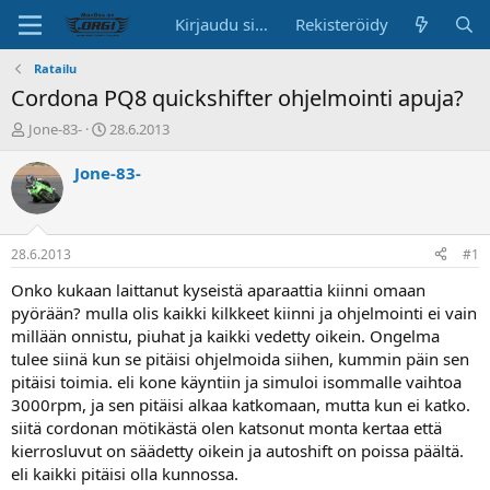
Kirjaudu sisään
Rekisteröidy
Ratailu
Cordona PQ8 quickshifter ohjelmointi apuja?
K
A
Jone-83-
28.6.2013
e
l
s
o
Jone-83-
k
i
u
t
s
u
t
s
28.6.2013
#1
e
p
l
ä
Onko kukaan laittanut kyseistä aparaattia kiinni omaan
u
i
pyörään? mulla olis kaikki kilkkeet kiinni ja ohjelmointi ei vain
n
v
millään onnistu, piuhat ja kaikki vedetty oikein. Ongelma
a
ä
tulee siinä kun se pitäisi ohjelmoida siihen, kummin päin sen
l
pitäisi toimia. eli kone käyntiin ja simuloi isommalle vaihtoa
o
3000rpm, ja sen pitäisi alkaa katkomaan, mutta kun ei katko.
i
t
siitä cordonan mötikästä olen katsonut monta kertaa että
t
kierrosluvut on säädetty oikein ja autoshift on poissa päältä.
a
eli kaikki pitäisi olla kunnossa.
j