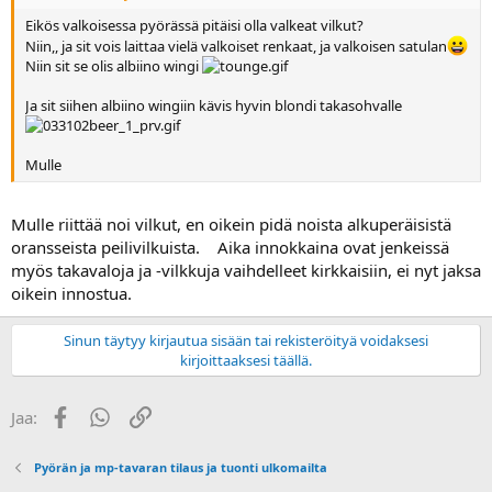
Eikös valkoisessa pyörässä pitäisi olla valkeat vilkut?
Niin,, ja sit vois laittaa vielä valkoiset renkaat, ja valkoisen satulan
Niin sit se olis albiino wingi
Ja sit siihen albiino wingiin kävis hyvin blondi takasohvalle
Mulle
Mulle riittää noi vilkut, en oikein pidä noista alkuperäisistä
oransseista peilivilkuista. Aika innokkaina ovat jenkeissä
myös takavaloja ja -vilkkuja vaihdelleet kirkkaisiin, ei nyt jaksa
oikein innostua.
Sinun täytyy kirjautua sisään tai rekisteröityä voidaksesi
kirjoittaaksesi täällä.
Facebook
WhatsApp
Linkki
Jaa:
Pyörän ja mp-tavaran tilaus ja tuonti ulkomailta