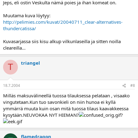
Jeps, eli ostin Veskulta nämä poies ja ihan komeat on.
Muutama kuva löytyy:
http://pelimies.com/kuvat/20040711_clear-alternatives-
thundercatissa/
Kuvasarjassa siis kisu alkup vilkunlaseilla ja sitten noilla
cleareilla...
triangel
T
18.7.2004
#8
Milläs maksuvälineellä tuossa tilauksessa pelataan , visaako
vingutetaan.Kun tuo savonkieli on niin hunoa ei kyllä
ymmärrä muuta kuin osan mitä tuossa tilaus kaavakkeessa
kysytään.NEUVOKAA NYT HIEMAN?
?
flamedragon