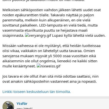
Melkoisen sähköpostien vaihdon jälkeen lähetti uudet osat
noiden epäkuranttien tilalle. Takavalo näyttää jo paljon
paremmalta, melkein kuin alkuperäinen, en ole vielä
sovittanut paikalleen. LED-lampusta en vielä tiedä, mutta
vasemmasta etuvilkusta puuttu se heijastava maali
sisäpinnasta.
Lupasi kyllä lähettä vielä uuden.
Missään vaiheessa ei ole myötänyt, että heidän tuotteissaa
olisi vikaa, vaikkakin on lähetellyt uutta tavaraa. Omien
sanojensa mukaan myyvät yli 5000 osaa vuosittain eikä
aikaisemmin ole ollut ongelmia, lieneekö ne kaikki sitten
mulle kerääntyneet.
Jos tavara ei ole olllut ihan sitä mitä odottaa saattaisi, niin
ovat ainakin sähköposteihin vastanneet aina ja nopeasti.
Linkki toiseen keskusteluun tän tiimoilta.
Ytsför
oma "titteli"