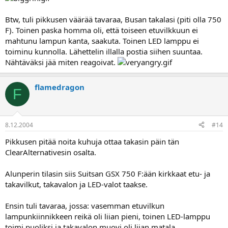
Btw, tuli pikkusen väärää tavaraa, Busan takalasi (piti olla 750
F). Toinen paska homma oli, että toiseen etuvilkkuun ei
mahtunu lampun kanta, saakuta. Toinen LED lamppu ei
toiminu kunnolla. Lähettelin illalla postia siihen suuntaa.
Nähtäväksi jää miten reagoivat.
flamedragon
F
8.12.2004
#14
Pikkusen pitää noita kuhuja ottaa takasin päin tän
ClearAlternativesin osalta.
Alunperin tilasin siis Suitsan GSX 750 F:ään kirkkaat etu- ja
takavilkut, takavalon ja LED-valot taakse.
Ensin tuli tavaraa, jossa: vasemman etuvilkun
lampunkiinnikkeen reikä oli liian pieni, toinen LED-lamppu
toimi puoliksi ja takavalon muovi oli liian matala.