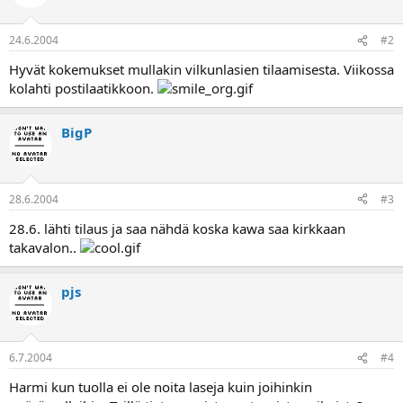
a
24.6.2004
#2
Hyvät kokemukset mullakin vilkunlasien tilaamisesta. Viikossa
kolahti postilaatikkoon.
BigP
28.6.2004
#3
28.6. lähti tilaus ja saa nähdä koska kawa saa kirkkaan
takavalon..
pjs
6.7.2004
#4
Harmi kun tuolla ei ole noita laseja kuin joihinkin