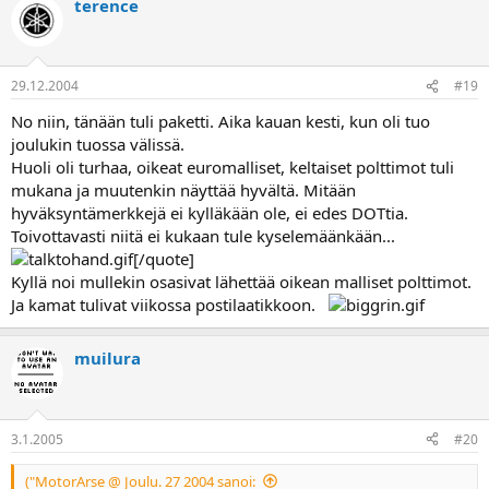
terence
29.12.2004
#19
No niin, tänään tuli paketti. Aika kauan kesti, kun oli tuo
joulukin tuossa välissä.
Huoli oli turhaa, oikeat euromalliset, keltaiset polttimot tuli
mukana ja muutenkin näyttää hyvältä. Mitään
hyväksyntämerkkejä ei kylläkään ole, ei edes DOTtia.
Toivottavasti niitä ei kukaan tule kyselemäänkään...
[/quote]
Kyllä noi mullekin osasivat lähettää oikean malliset polttimot.
Ja kamat tulivat viikossa postilaatikkoon.
muilura
3.1.2005
#20
("MotorArse @ Joulu. 27 2004 sanoi: