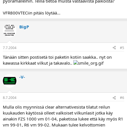
pyörämalleihin. Teillä tietoa muista vastaavista paikoista?
VFR800VTECiin pitäis löytää...
BigP
7.7.2004
#5
Tänään sitten postisetä toi paketin kotiin saakka.. nyt on
kawassa kirkkaat vilkut ja takavalo..
-V-
8.7.2004
#6
Mulla olis myynnissä clear alternativesista tilatut reilun
kuukauden käytössä olleet valkoiset vilkunlasit jotka käy
ainakin FZS 1000 vm 01-04, paketissa lukee että käy myös R1
vm 99-01, R6 vm 99-02. Mukaan tulee kelvottomien