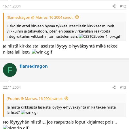
16.11.2004
#12
(flamedragon @ Marras. 16 2004 sanoi:
Uskoisin ettei hirveen hyvää tykkää. Itse tilasin kirkkaat muovit
vilkkuihin ja takavaloon, joten en pääse virkavallan reaktioita
integroituihin vilkkuihin tunnustelemaan.
Ja niistä kirkkaista laseista löytyy e-hyväksyntä mikä tekee
niistä lailliset?
flamedragon
F
22.11.2004
#13
(Puuhis @ Marras. 16 2004 sanoi:
Ja niistä kirkkaista laseista löytyy e-hyväksyntä mikä tekee niistä
lailliset?
No löytyyhän niistä E, jos raaputtais loput kirjaimet pois...