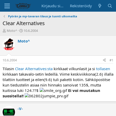
Kirjaudu sisään
Rekisteröidy
Pyörän ja mp-tavaran tilaus ja tuonti ulkomailta
Clear Alternatives
K
A
Moto^
10.6.2004
e
l
s
o
Moto^
k
i
u
t
s
u
t
s
10.6.2004
#1
e
p
l
ä
Tilasin
Clear Alternatives:sta
kirkkaat vilkunlasit ja si
tollasen
u
i
kirkkaan takavalo-setin ledeillä. Viime keskiviikkona(2.6) illalla
n
v
tilattiin tuotteet ja eilen(9.6) tuli paketti kotiin. Sähköpostitse
a
ä
kun tiedustelin asiaa niin hinnaks sanoivat 135$, mutta
l
kuitissa luki 124.??$
Ei voi muutakun
o
suositella!!
i
t
t
-V-
a
j