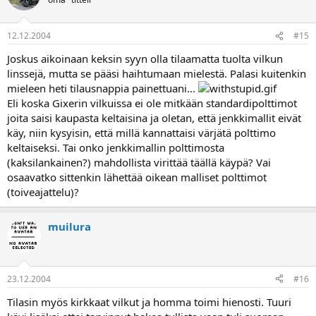
12.12.2004
#15
Joskus aikoinaan keksin syyn olla tilaamatta tuolta vilkun
linssejä, mutta se pääsi haihtumaan mielestä. Palasi kuitenkin
mieleen heti tilausnappia painettuani...
Eli koska Gixerin vilkuissa ei ole mitkään standardipolttimot
joita saisi kaupasta keltaisina ja oletan, että jenkkimallit eivät
käy, niin kysyisin, että millä kannattaisi värjätä polttimo
keltaiseksi. Tai onko jenkkimallin polttimosta
(kaksilankainen?) mahdollista virittää täällä käypä? Vai
osaavatko sittenkin lähettää oikean malliset polttimot
(toiveajattelu)?
muilura
23.12.2004
#16
Tilasin myös kirkkaat vilkut ja homma toimi hienosti. Tuuri