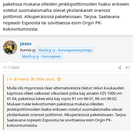
paketissa mukana olleiden jenkkipolttimoiden lisäksi erikseen
ostetut suomalaismallia olevat yksilankaiset oranssit
polttimot. Alkuperäisissä paketeissaan. Tarjoa. Saatavana
nopeasti Espoosta tai sovittaessa esim Orgin PK-
kokoontumisista.
Jassu
Kunnia pj
MotOrg ry - Kunniapuheenjohtaja
MotOrg ry - Kunniajäsen
11.7.2004
#7
(-V- @ Heinä. 08 2004 sanoi:
Mulla olis myynnissä clear alternativesista tilatut reilun kuukauden
käytössä olleet valkoiset vilkunlasit jotka käy ainakin FZS 1000 vm
01-04, paketissa lukee että käy myös R1 vm 99-01, R6 vm 99-02.
Mukaan tulee kelvottomien paketissa mukana olleiden
jenkkipolttimoiden lisäksi erikseen ostetut suomalaismallia olevat
yksilankaiset oranssit polttimot. Alkuperäisissä paketeissaan. Tarjoa.
Saatavana nopeasti Espoosta tai sovittaessa esim Orgin PK-
kokoontumisista.