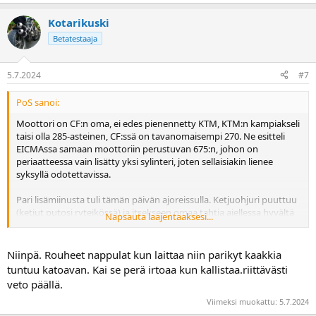
Kotarikuski
Betatestaaja
5.7.2024
#7
PoS sanoi:
Moottori on CF:n oma, ei edes pienennetty KTM, KTM:n kampiakseli
taisi olla 285-asteinen, CF:ssä on tavanomaisempi 270. Ne esitteli
EICMAssa samaan moottoriin perustuvan 675:n, johon on
periaatteessa vain lisätty yksi sylinteri, joten sellaisiakin lienee
syksyllä odotettavissa.
Pari lisämiinusta tuli tämän päivän ajoreissulla. Ketjuohjuri puuttuu
(ketjut putosi ryteikössä) ja itsekseen omaa tahtia ajellessa hyvältä
Napsauta laajentaaksesi...
vaikuttaneet välitykset on vähän hankalat, tai voimaa ei oikeammin
riitä. Yritin pysyä 701 Hussella ajaneen nopean kuskin perässä hyvin
mutkaisella metsätiellä, niin oli vähän vaikeaa valita, ajaako
Niinpä. Rouheet nappulat kun laittaa niin parikyt kaakkia
kakkosella vai kolmosella. Kakkosella perä irtoaa missä vaan
tuntuu katoavan. Kai se perä irtoaa kun kallistaa.riittävästi
vauhdissa, mutta se loppuu kesken. Kolmosella taas pitää olla aika
veto päällä.
paljon vauhtia, jotta perän saa irti.
Viimeksi muokattu:
5.7.2024
EDIT: Samaan teemaan, olen miettinyt, katoaako pyörän leikkisyys,