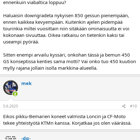
ennenkuin viabaltica loppuu?
Haluaisin downgradeta nykyisen 850 gessun pienempään,
ennen kaikkea kevyempään. Kuitenkin ajelen pidempää
tourinkia miltei vuosittain niin sitäkään ominaisuutta ei voi
kokonaan sivuuttaa. Oikea ratkaisu on tietenkin kaksi tai
useampi pyörää.
Sitten enempi arvailu kyssäri, onkohan tässä ja bemun 450
GS konseptissa kenties sama motti? Vai onko tuo 450 kuution
mylly rajana jollain isolla markkina-alueella.
mek
5.6.2025
#10
Eikos pikku-Bemarien koneet valmista Loncin ja CF-Moto
tekee yhteistyötä KTMn kanssa. Korjatkaa jos olen väärässä.
-dq-