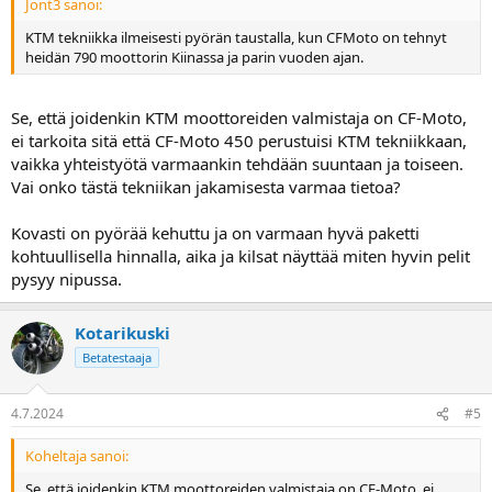
Jont3 sanoi:
KTM tekniikka ilmeisesti pyörän taustalla, kun CFMoto on tehnyt
heidän 790 moottorin Kiinassa ja parin vuoden ajan.
Se, että joidenkin KTM moottoreiden valmistaja on CF-Moto,
ei tarkoita sitä että CF-Moto 450 perustuisi KTM tekniikkaan,
vaikka yhteistyötä varmaankin tehdään suuntaan ja toiseen.
Vai onko tästä tekniikan jakamisesta varmaa tietoa?
Kovasti on pyörää kehuttu ja on varmaan hyvä paketti
kohtuullisella hinnalla, aika ja kilsat näyttää miten hyvin pelit
pysyy nipussa.
Kotarikuski
Betatestaaja
4.7.2024
#5
Koheltaja sanoi:
Se, että joidenkin KTM moottoreiden valmistaja on CF-Moto, ei