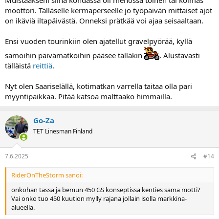
moottori. Tälläselle kermaperseelle jo työpäivän mittaiset ajot
on ikäviä iltapäivästä. Onneksi prätkää voi ajaa seisaaltaan.
Ensi vuoden tourinkiin olen ajatellut gravelpyörää, kyllä
samoihin päivämatkoihin pääsee tälläkin
. Alustavasti
tälläistä
reittiä
.
Nyt olen Saariselällä, kotimatkan varrella taitaa olla pari
myyntipaikkaa. Pitää katsoa malttaako himmailla.
Go-Za
TET Linesman Finland
7.6.2025
#14
RiderOnTheStorm sanoi:
onkohan tässä ja bemun 450 GS konseptissa kenties sama motti?
Vai onko tuo 450 kuution mylly rajana jollain isolla markkina-
alueella.