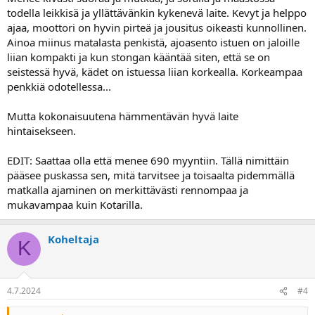
todella leikkisä ja yllättävänkin kykenevä laite. Kevyt ja helppo
ajaa, moottori on hyvin pirteä ja jousitus oikeasti kunnollinen.
Ainoa miinus matalasta penkistä, ajoasento istuen on jaloille
liian kompakti ja kun stongan kääntää siten, että se on
seistessä hyvä, kädet on istuessa liian korkealla. Korkeampaa
penkkiä odotellessa...
Mutta kokonaisuutena hämmentävän hyvä laite
hintaisekseen.
EDIT: Saattaa olla että menee 690 myyntiin. Tällä nimittäin
pääsee puskassa sen, mitä tarvitsee ja toisaalta pidemmällä
matkalla ajaminen on merkittävästi rennompaa ja
mukavampaa kuin Kotarilla.
Koheltaja
K
4.7.2024
#4