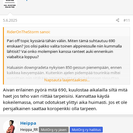
5.6.2025
#11
RiderOnTheStorm sanoi:
Pari off topic kyssäriä tähän väliin. Miten tämä suhtautuu 690
enskaan? Jos olisi pakko valita toinen alppireissulle niin kummalla
lähtisit? Vai onko molempien kanssa ranteet auki ennenkuin
viabaltica loppuu?
Haluaisin downgradeta nykyisen 850 gessun pienempään, ennen
kaikkea kevyempään. Kuitenkin ajelen pidempää tourinkia miltei
vuosittain niin sitäkään ominaisuutta ei voi kokonaan sivuuttaa.
Napsauta laajentaaksesi...
Oikea ratkaisu on tietenkin kaksi tai useampi pyörää.
Aivan erilainen pyörä mitä 690, kuulostaa aikalailla siltä mitä
Sitten enempi arvailu kyssäri, onkohan tässä ja bemun 450 GS
haet jos teho vain riittää tarpeisiisi. Kannattaa käydä
konseptissa kenties sama motti? Vai onko tuo 450 kuution mylly
kokeilemassa, omat odotukset ylittyi aika huimasti. Jos et ole
rajana jollain isolla markkina-alueella.
persjalkainen saattaa koropenkki olla tarpeen.
Heippa
Heippa_RR
MotOrg ry jäsen
MotOrg ry hallitus