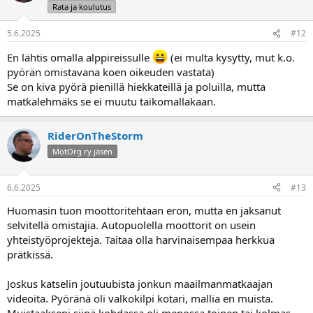
Rata ja koulutus
5.6.2025
#12
En lähtis omalla alppireissulle
(ei multa kysytty, mut k.o.
pyörän omistavana koen oikeuden vastata)
Se on kiva pyörä pienillä hiekkateillä ja poluilla, mutta
matkalehmäks se ei muutu taikomallakaan.
RiderOnTheStorm
MotOrg ry jäsen
6.6.2025
#13
Huomasin tuon moottoritehtaan eron, mutta en jaksanut
selvitellä omistajia. Autopuolella moottorit on usein
yhteistyöprojekteja. Taitaa olla harvinaisempaa herkkua
prätkissä.
Joskus katselin joutuubista jonkun maailmanmatkaajan
videoita. Pyöränä oli valkokilpi kotari, mallia en muista.
Muistaakseni siinä kohdassa oli menossa toinen tai kolmas