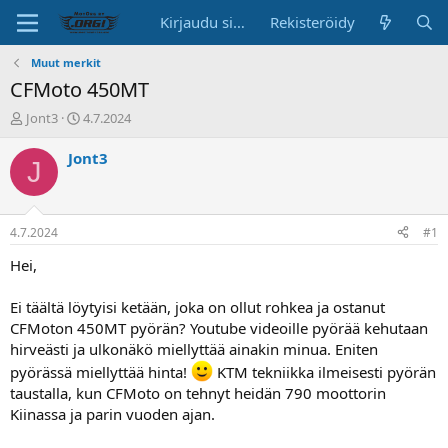
Kirjaudu sisään
Rekisteröidy
Muut merkit
CFMoto 450MT
K
A
Jont3
4.7.2024
e
l
s
o
Jont3
J
k
i
u
t
s
u
t
s
4.7.2024
#1
e
p
l
ä
Hei,
u
i
n
v
Ei täältä löytyisi ketään, joka on ollut rohkea ja ostanut
a
ä
CFMoton 450MT pyörän? Youtube videoille pyörää kehutaan
l
hirveästi ja ulkonäkö miellyttää ainakin minua. Eniten
o
i
pyörässä miellyttää hinta!
KTM tekniikka ilmeisesti pyörän
t
taustalla, kun CFMoto on tehnyt heidän 790 moottorin
t
Kiinassa ja parin vuoden ajan.
a
j