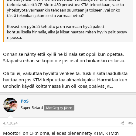
tarkoita sitä että CF-Moto 450 perustuisi KTM tekniikkaan, vaikka
yhteistyötä varmaankin tehdään suuntaan ja toiseen. Vai onko
tästä tekniikan jakamisesta varmaa tietoa?
Kovasti on pyörää kehuttu ja on varmaan hyvä paketti
kohtuullisella hinnalla, aika ja kilsat näyttää miten hyvin pelit pysyy
nipussa.
Onhan se nähty että kyllä ne kiinalaiset oppii kun opettaa.
Sitäpaitsi eihän se kopio ole jos osat on hiukankin erilaisia.
Oli tai ei, vaikuttaa hyvältä vehkeeltä. Tuskin siitä laadullista
haittaa on jos KTM kelpuuttaa alihankkijaksi. Harmittaa kun
unohdin käydä koittamassa kun oli koeajopäivät JKL.
PoS
Super Retard
MotOrg ry jäsen
4.7.2024
#6
Moottori on CF:n oma, ei edes pienennetty KTM, KTM:n