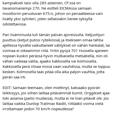
kampiakseli taisi olla 285-asteinen, CF:ssä on
tavanomaisempi 270. Ne esitteli EICMAssa samaan
moottoriin perustuvan 675:n, johon on periaatteessa vain
lisätty yksi sylinteri, joten sellaisiakin lienee syksyllä
odotettavissa.
Pari lisämiinusta tuli tämän päivän ajoreissulla. Ketjuohjuri
puuttuu (ketjut putosi ryteikössä) ja itsekseen omaa tahtia
ajellessa hyvältä vaikuttaneet välitykset on vähän hankalat, tai
voimaa ei oikeammin riitä. Yritin pysyä 701 Hussella ajaneen
nopean kuskin perässä hyvin mutkaisella metsätiellä, niin oli
vähän vaikeaa valita, ajaako kakkosella vai kolmosella.
Kakkosella perä irtoaa missä vaan vauhdissa, mutta se loppuu
kesken. Kolmosella taas pitää olla aika paljon vauhtia, jotta
perän saa irti.
EDIT: Samaan teemaan, olen miettinyt, katoaako pyörän
leikkisyys, jos siihen laittaa pitävämmät kumit. Orggikset ajaa
toki asiansa (paitsi mudassa), mutta ei ne liian pitävät ole. Jos
laittaa vaikka Dunlop Trailmax Raidit, riittääkö voima vielä
irrottamaan pidon 70 km/h nopeudessa?