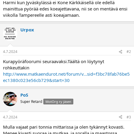
Harmi kun Jyväskylässä ei Kone Kärkkäisellä ole edellä
a
mainittua pyörää edes koeajettavana, nii se on mentävä ensi
viikolla Tampereelle asti koeajamaan.
Urpox
4.7.2024
#2
Kurapyöräfoorumi seuraavaksi.Täältä on löytynyt
rohkeuttakin
http://www.matkaendurot.net/forum/v...sid=f3bc78fab76be5
ec1380c023e56cb729&start=30
PoS
Super Retard
MotOrg ry jäsen
4.7.2024
#3
Mulla vajaat pari tonnia mittarissa ja olen tykännyt kovasti.
Menee kivasti suoraa ja mutkaa, ja soralla ja maastossa