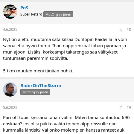
jos siihen laittaa pitävämmät kumit. Orggikset ajaa toki asiansa
PoS
(paitsi mudassa), mutta ei ne liian pitävät ole. Jos laittaa vaikka
Super Retard
MotOrg ry jäsen
Dunlop Trailmax Raidit, riittääkö voima vielä irrottamaan pidon 70
km/h nopeudessa?
4.6.2025
#8
Nyt on ajettu muutama sata kilsaa Dunlopin Raideilla ja voin
sanoa että hyvin toimii. Ihan nappirenkaat tähän pyörään ja
mun ajoon. Lisäksi korkeampi takarengas saa välitykset
tuntumaan paremmin sopivilta.
5 tkm muuten meni tänään puhki.
RiderOnTheStorm
MotOrg ry jäsen
5.6.2025
#9
Pari off topic kyssäriä tähän väliin. Miten tämä suhtautuu 690
enskaan? Jos olisi pakko valita toinen alppireissulle niin
kummalla lähtisit? Vai onko molempien kanssa ranteet auki