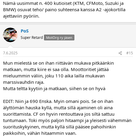
Nämä uusimmat n. 400 kutioiset (KTM, CFMoto, Suzuki ja
BMW) osuvat teho/ paino suhteensa kanssa A2 -ajokortilla
ajettaviin pyöriin.
PoS
Super Retard
MotOrg ry jäsen
7.6.2025
#15
Mun mielestä se on ihan riittävän mukava pitkäänkin
matkaan, mutta kiire ei saa olla. Moottoritiet jättää
mieluummin väliin, joku 110 aika lailla mukavan
marssivauhdin raja.
Mutta teltta kyytiin ja matkaan, siihen se on hyvä
EDIT: Niin ja 690 Enska. Myin omani pois. Se on ihan
älyttömän hauska kyllä, mutta sillä ajaminen oli aina
suorittamista. CF on hyvin rentouttava jos siltä sattuu
tuntumaan. Toki myös paljon hitaampi ja yleisesti vähemmän
suorituskykyinen, mutta kyllä sillä pääsee pahoihinkin
paikkoihin, vähän hitaammin vaan.