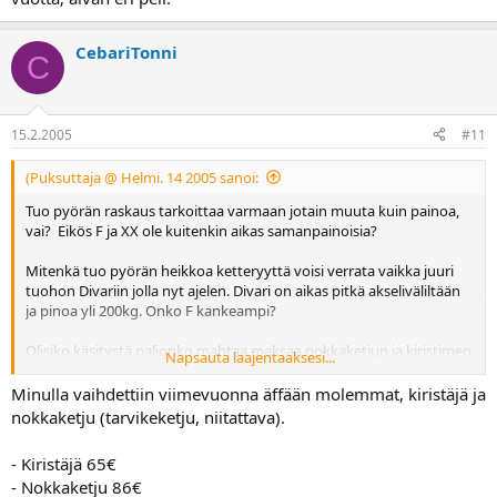
CebariTonni
C
15.2.2005
#11
(Puksuttaja @ Helmi. 14 2005 sanoi:
Tuo pyörän raskaus tarkoittaa varmaan jotain muuta kuin painoa,
vai? Eikös F ja XX ole kuitenkin aikas samanpainoisia?
Mitenkä tuo pyörän heikkoa ketteryyttä voisi verrata vaikka juuri
tuohon Divariin jolla nyt ajelen. Divari on aikas pitkä akseliväliltään
ja pinoa yli 200kg. Onko F kankeampi?
Olisiko käsitystä paljonko mahtaa maksaa nokkaketjun ja kiristimen
Napsauta laajentaaksesi...
vaihdattminen (100, 200, 500, 1000e) ?
Minulla vaihdettiin viimevuonna äffään molemmat, kiristäjä ja
nokkaketju (tarvikeketju, niitattava).
- Kiristäjä 65€
- Nokkaketju 86€