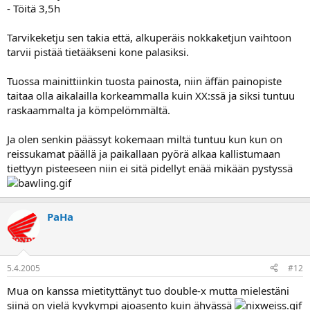
- Töitä 3,5h
Tarvikeketju sen takia että, alkuperäis nokkaketjun vaihtoon
tarvii pistää tietääkseni kone palasiksi.
Tuossa mainittiinkin tuosta painosta, niin äffän painopiste
taitaa olla aikalailla korkeammalla kuin XX:ssä ja siksi tuntuu
raskaammalta ja kömpelömmältä.
Ja olen senkin päässyt kokemaan miltä tuntuu kun kun on
reissukamat päällä ja paikallaan pyörä alkaa kallistumaan
tiettyyn pisteeseen niin ei sitä pidellyt enää mikään pystyssä
PaHa
5.4.2005
#12
Mua on kanssa mietityttänyt tuo double-x mutta mielestäni
siinä on vielä kyykympi ajoasento kuin ähvässä