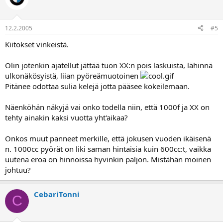
12.2.2005
#5
Kiitokset vinkeistä.
Olin jotenkin ajatellut jättää tuon XX:n pois laskuista, lähinnä
ulkonäkösyistä, liian pyöreämuotoinen
Pitänee odottaa sulia kelejä jotta pääsee kokeilemaan.
Näenköhän näkyjä vai onko todella niin, että 1000f ja XX on
tehty ainakin kaksi vuotta yht'aikaa?
Onkos muut panneet merkille, että jokusen vuoden ikäisenä
n. 1000cc pyörät on liki saman hintaisia kuin 600cc:t, vaikka
uutena eroa on hinnoissa hyvinkin paljon. Mistähän moinen
johtuu?
CebariTonni
C