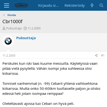
Kirjaudu sisään
Rekisteröidy
Honda
Cbr1000f
K
A
Puksuttaja
11.2.2005
e
l
s
o
Puksuttaja
k
i
u
t
s
u
t
s
11.2.2005
#1
e
p
l
ä
Perskules kun iski taas kuume messuilla. Käytetyissä vaan
u
i
pitää vielä pysytellä. Vähän isompi joka suhteessa olisi
n
v
kiikarissa.
a
ä
l
Tonniset vanhemmat (n. -99) Cebarit yhtenä vaihtoehtona
o
kiikarissa. Mutta onko 50-60tkm tuollaiselle paljon ja olisko
i
t
edessä heti jotain isompaa remppaa?
t
a
Oletettavasti ajossa tuo Cebari on hyvä peli.
j