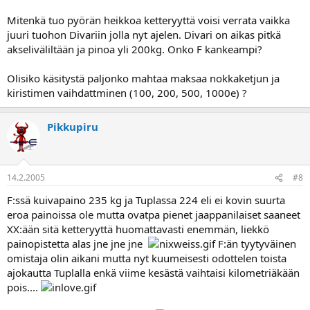
Mitenkä tuo pyörän heikkoa ketteryyttä voisi verrata vaikka
juuri tuohon Divariin jolla nyt ajelen. Divari on aikas pitkä
akseliväliltään ja pinoa yli 200kg. Onko F kankeampi?
Olisiko käsitystä paljonko mahtaa maksaa nokkaketjun ja
kiristimen vaihdattminen (100, 200, 500, 1000e) ?
Pikkupiru
14.2.2005
#8
F:ssä kuivapaino 235 kg ja Tuplassa 224 eli ei kovin suurta
eroa painoissa ole mutta ovatpa pienet jaappanilaiset saaneet
XX:ään sitä ketteryyttä huomattavasti enemmän, liekkö
painopistetta alas jne jne jne
F:än tyytyväinen
omistaja olin aikani mutta nyt kuumeisesti odottelen toista
ajokautta Tuplalla enkä viime kesästä vaihtaisi kilometriäkään
pois....