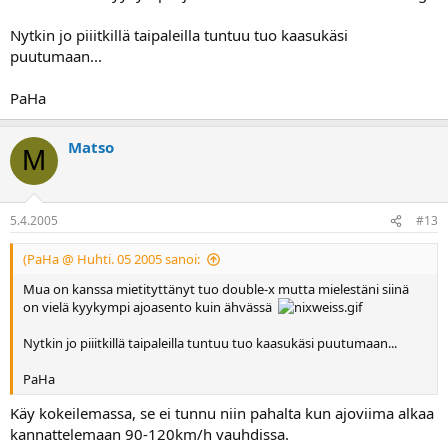
Nytkin jo piiitkillä taipaleilla tuntuu tuo kaasukäsi
puutumaan...
PaHa
Matso
M
5.4.2005
#13
(PaHa @ Huhti. 05 2005 sanoi:
Mua on kanssa mietityttänyt tuo double-x mutta mielestäni siinä
on vielä kyykympi ajoasento kuin ähvässä
Nytkin jo piiitkillä taipaleilla tuntuu tuo kaasukäsi puutumaan...
PaHa
Käy kokeilemassa, se ei tunnu niin pahalta kun ajoviima alkaa
kannattelemaan 90-120km/h vauhdissa.