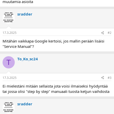
muutamia asioita
a
sradder
17.3.2025
#2
Mitähän vaikkapa Google kertoisi, jos mallin perään lisäisi
"Service Manual"?
To_Ko_sc24
T
17.3.2025
#3
Ei mielestäni mitään sellaista jota voisi ilmaiseksi hyödyntää
tai jossa olisi "step by step" manuaali tuosta ketjun vaihdosta
sradder