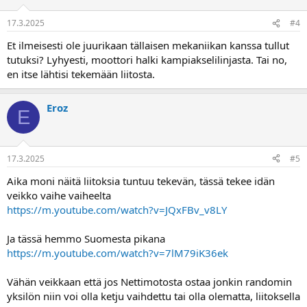
17.3.2025
#4
Et ilmeisesti ole juurikaan tällaisen mekaniikan kanssa tullut
tutuksi? Lyhyesti, moottori halki kampiakselilinjasta. Tai no,
en itse lähtisi tekemään liitosta.
Eroz
E
17.3.2025
#5
Aika moni näitä liitoksia tuntuu tekevän, tässä tekee idän
veikko vaihe vaiheelta
https://m.youtube.com/watch?v=JQxFBv_v8LY
Ja tässä hemmo Suomesta pikana
https://m.youtube.com/watch?v=7lM79iK36ek
Vähän veikkaan että jos Nettimotosta ostaa jonkin randomin
yksilön niin voi olla ketju vaihdettu tai olla olematta, liitoksella