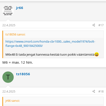
jr66
22.4.2025
#17
ts18056 sanoi:
https://www.cmsnl.com/honda-cbr1000...sales_model1974/bolt-
flange-6x48_90018425000/
M6x48 Ei taida jengat kannessa kestää tuon poikki vääntämistä
M6 = max. 12 Nm.
ts18056
T
22.4.2025
#18
jr66 sanoi: