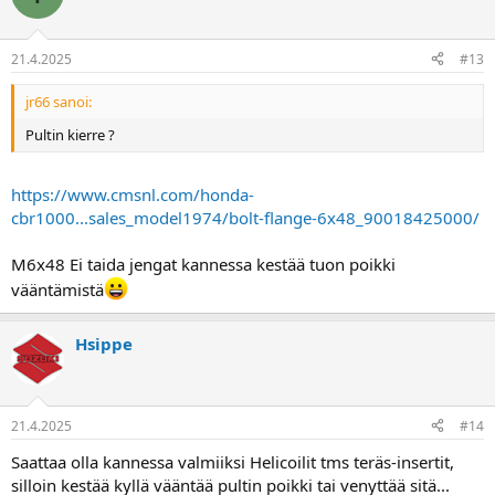
Ehkä sen verran vinkkinä että kannattaa nokka-akselin kiinnikkeisiin
ottaa uudet pultit samalla. Ei pikaisella etsimisellä löytynyt
momentteja joten arvailu momenteilla meinasi pari katketa,
21.4.2025
#13
onneksi löytyi hallilta tilalle paremmat.
jr66 sanoi:
Pultin kierre ?
https://www.cmsnl.com/honda-
cbr1000...sales_model1974/bolt-flange-6x48_90018425000/
M6x48 Ei taida jengat kannessa kestää tuon poikki
vääntämistä
Hsippe
21.4.2025
#14
Saattaa olla kannessa valmiiksi Helicoilit tms teräs-insertit,
silloin kestää kyllä vääntää pultin poikki tai venyttää sitä...