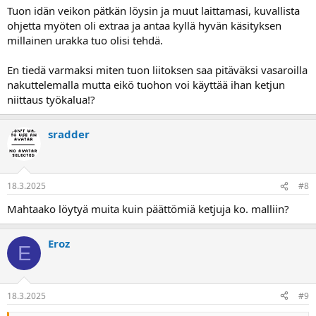
Tuon idän veikon pätkän löysin ja muut laittamasi, kuvallista
ohjetta myöten oli extraa ja antaa kyllä hyvän käsityksen
millainen urakka tuo olisi tehdä.
En tiedä varmaksi miten tuon liitoksen saa pitäväksi vasaroilla
nakuttelemalla mutta eikö tuohon voi käyttää ihan ketjun
niittaus työkalua!?
sradder
18.3.2025
#8
Mahtaako löytyä muita kuin päättömiä ketjuja ko. malliin?
Eroz
E
18.3.2025
#9