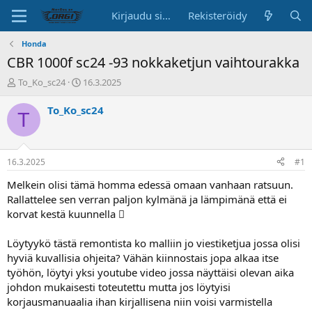
Kirjaudu sisään
Rekisteröidy
Honda
CBR 1000f sc24 -93 nokkaketjun vaihtourakka
K
A
To_Ko_sc24
16.3.2025
e
l
s
o
To_Ko_sc24
T
k
i
u
t
s
u
t
s
16.3.2025
#1
e
p
l
ä
Melkein olisi tämä homma edessä omaan vanhaan ratsuun.
u
i
Rallattelee sen verran paljon kylmänä ja lämpimänä että ei
n
v
korvat kestä kuunnella 
a
ä
l
Löytyykö tästä remontista ko malliin jo viestiketjua jossa olisi
o
hyviä kuvallisia ohjeita? Vähän kiinnostais jopa alkaa itse
i
t
työhön, löytyi yksi youtube video jossa näyttäisi olevan aika
t
johdon mukaisesti toteutettu mutta jos löytyisi
a
korjausmanuaalia ihan kirjallisena niin voisi varmistella
j