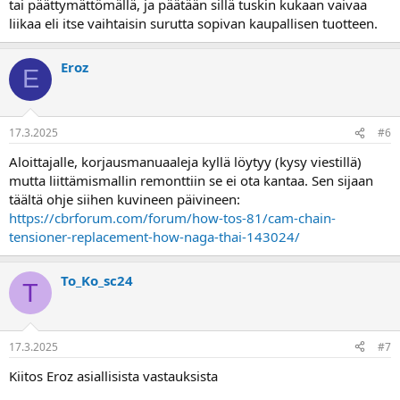
tai päättymättömällä, ja päätään sillä tuskin kukaan vaivaa
liikaa eli itse vaihtaisin surutta sopivan kaupallisen tuotteen.
Eroz
E
17.3.2025
#6
Aloittajalle, korjausmanuaaleja kyllä löytyy (kysy viestillä)
mutta liittämismallin remonttiin se ei ota kantaa. Sen sijaan
täältä ohje siihen kuvineen päivineen:
https://cbrforum.com/forum/how-tos-81/cam-chain-
tensioner-replacement-how-naga-thai-143024/
To_Ko_sc24
T
17.3.2025
#7
Kiitos Eroz asiallisista vastauksista