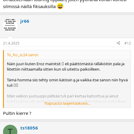
silmissä näillä fiksauksilla
jr66
21.4.2025
#12
To_Ko_sc24 sanoi:
Näin juuri kuten Eroz mainitsit  eli päättömästä rälläköitiin pala ja
liitettiin niittaamalla sitten kun oli uitettu paikoilleen.
Tämä homma siis tehty omin kätösin  ja vaikka itse sanon niin hyvä
tuli 
Idän veikon juutuuppi pätkää tuli pari kertaa katsottua ja ainut
kohta missä piti aprikoida hetki oli toisen nokan takaisin paikoilleen
Napsauta laajentaaksesi...
saamisessa mutta sekin ongelma ratkaistiin hetken tuumimisella
Pultin kierre ?
Sen verran hätäinen tuli oltua että ei tullut tehtyä tutoriaalia omista
työvaiheista mutta sen voi sanoa että ei tuo nyt mahdoton homma
ts18056
ole.
T