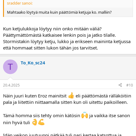
sradder sanoi:
Mahtaako löytyä muita kuin päättömiä ketjuja ko. malliin?
Kun ketjulukkoja löytyy niin onko mitään väliä?
Päättymättömästä katkaisee lenkin pois ja jatko tilalle.
Stormistakin löytyy ketju, lukko ja erikseen maininta ketjussa
että hommaat sitten lukon tähän jos tarvitset.
To_Ko_sc24
T
20.4.2025
#10
Näin juuri kuten Eroz mainitsit
eli päättömästä rälläköitiin
pala ja liitettiin niittaamalla sitten kun oli uitettu paikoilleen.
Tämä homma siis tehty omin kätösin
ja vaikka itse sanon
niin hyvä tuli
Idän veikon juutuuppi pätkää tuli pari kertaa katsottua ja