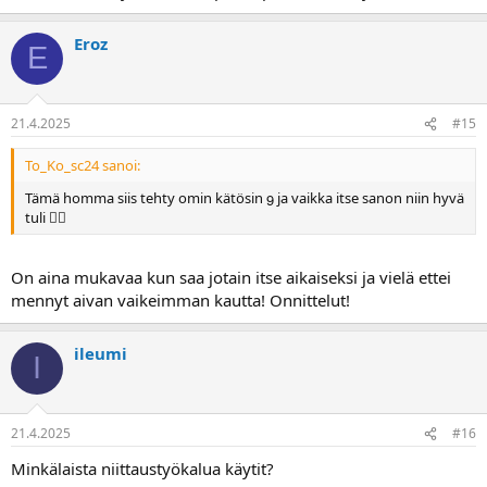
Eroz
E
21.4.2025
#15
To_Ko_sc24 sanoi:
Tämä homma siis tehty omin kätösin  ja vaikka itse sanon niin hyvä
tuli 
On aina mukavaa kun saa jotain itse aikaiseksi ja vielä ettei
mennyt aivan vaikeimman kautta! Onnittelut!
ileumi
I
21.4.2025
#16
Minkälaista niittaustyökalua käytit?