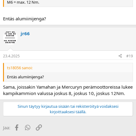
M6 = max. 12 Nm.
Entäs alumiinijenga?
jr66
23.4.2025
#19
ts18056 sanoi:
Entäs alumiinijenga?
Sama, joissakin Yamahan ja Mercuryn perämoottoreissa lukee
kampikammion valussa joskus 8, joskus 10, joskus 12Nm.
Sinun täytyy kirjautua sisään tai rekisteröityä voidaksesi
kirjoittaaksesi täällä.
Facebook
WhatsApp
Linkki
Jaa: