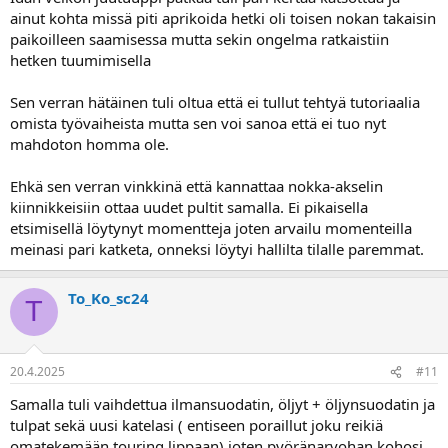
ainut kohta missä piti aprikoida hetki oli toisen nokan takaisin
paikoilleen saamisessa mutta sekin ongelma ratkaistiin
hetken tuumimisella
Sen verran hätäinen tuli oltua että ei tullut tehtyä tutoriaalia
omista työvaiheista mutta sen voi sanoa että ei tuo nyt
mahdoton homma ole.
Ehkä sen verran vinkkinä että kannattaa nokka-akselin
kiinnikkeisiin ottaa uudet pultit samalla. Ei pikaisella
etsimisellä löytynyt momentteja joten arvailu momenteilla
meinasi pari katketa, onneksi löytyi hallilta tilalle paremmat.
To_Ko_sc24
T
20.4.2025
#11
Samalla tuli vaihdettua ilmansuodatin, öljyt + öljynsuodatin ja
tulpat sekä uusi katelasi ( entiseen poraillut joku reikiä
omatekemään touring lippaan) joten pyöränarvohan kohosi