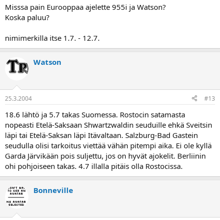
Misssa pain Eurooppaa ajelette 955i ja Watson?
Koska paluu?
nimimerkilla itse 1.7. - 12.7.
Watson
25.3.2004
#13
18.6 lähtö ja 5.7 takas Suomessa. Rostocin satamasta
nopeasti Etelä-Saksaan Shwartzwaldin seuduille ehkä Sveitsin
läpi tai Etelä-Saksan läpi Itävaltaan. Salzburg-Bad Gastein
seudulla olisi tarkoitus viettää vähän pitempi aika. Ei ole kyllä
Garda Järvikään pois suljettu, jos on hyvät ajokelit. Berliinin
ohi pohjoiseen takas. 4.7 illalla pitäis olla Rostocissa.
Bonneville