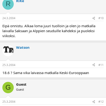
RiKe
R
24.3.2004
#10
Eipä onnistu. Alkaa loma juuri tuolloin ja olen jo matkalla
laivalla Saksaan ja Alppien seuduille kahdeksi ja puoleksi
viikoksi.
Watson
25.3.2004
#11
18.6 ? Sama vika laivassa matkalla Keski-Eurooppaan
Guest
G
Guest
25.3.2004
#12