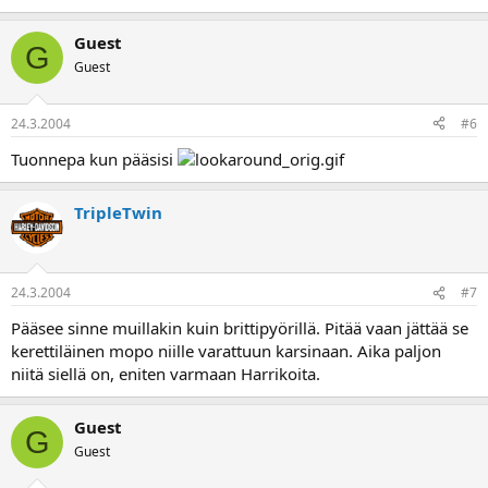
Guest
G
Guest
24.3.2004
#6
Tuonnepa kun pääsisi
TripleTwin
24.3.2004
#7
Pääsee sinne muillakin kuin brittipyörillä. Pitää vaan jättää se
kerettiläinen mopo niille varattuun karsinaan. Aika paljon
niitä siellä on, eniten varmaan Harrikoita.
Guest
G
Guest