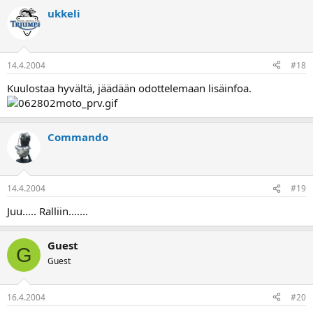
ukkeli
14.4.2004
#18
Kuulostaa hyvältä, jäädään odottelemaan lisäinfoa.
Commando
14.4.2004
#19
Juu..... Ralliin.......
Guest
G
Guest
16.4.2004
#20