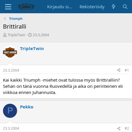
Kirjaudu sisään
Rekisteröidy
Triumph
Brittiralli
K
A
TripleTwin
23.3.2004
e
l
s
o
TripleTwin
k
i
u
t
s
u
t
s
23.3.2004
#1
e
p
l
ä
Kai kaikki Triumph -miehet ovat tulossa myös Brittiralliin?
u
i
Sehän on tänä vuonna Ruovedellä ja aika on perinteinen eli
n
v
viikkoa ennen Juhannusta.
a
ä
l
o
Pekko
P
i
t
t
a
23.3.2004
#2
j