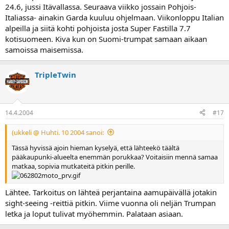
24.6, jussi Itävallassa. Seuraava viikko jossain Pohjois-
Italiassa- ainakin Garda kuuluu ohjelmaan. Viikonloppu Italian
alpeilla ja siitä kohti pohjoista josta Super Fastilla 7.7
kotisuomeen. Kiva kun on Suomi-trumpat samaan aikaan
samoissa maisemissa.
TripleTwin
14.4.2004
#17
(ukkeli @ Huhti. 10 2004 sanoi:
Tässä hyvissä ajoin hieman kyselyä, että lähteekö täältä
pääkaupunki-alueelta enemmän porukkaa? Voitaisiin mennä samaa
matkaa, sopivia mutkateitä pitkin perille.
Lähtee. Tarkoitus on lähteä perjantaina aamupäivällä jotakin
sight-seeing -reittiä pitkin. Viime vuonna oli neljän Trumpan
letka ja loput tulivat myöhemmin. Palataan asiaan.