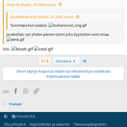
(Köpi @ Maalis. 24 2004 sanoi:
(bubblefaerie @ Maalis. 24 2004 sanoi:
Tuonnepa kun pääsisi
Ja eiköhän nyt yhden pienen tytön joku kyytiinkin voisi ottaa
Voi.
Last
1 / 3
Seuraava
Sinun täytyy kirjautua sisään tai rekisteröityä voidaksesi
kirjoittaaksesi täällä.
Facebook
WhatsApp
Linkki
Jaa:
Triumph
Finnish (FI)
Ota yhteyttä
Käyttöehdot ja säännöt
Tietosuojakäytäntö