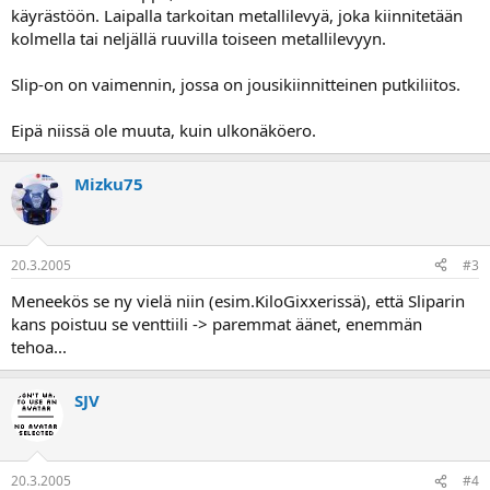
a
käyrästöön. Laipalla tarkoitan metallilevyä, joka kiinnitetään
kolmella tai neljällä ruuvilla toiseen metallilevyyn.
Slip-on on vaimennin, jossa on jousikiinnitteinen putkiliitos.
Eipä niissä ole muuta, kuin ulkonäköero.
Mizku75
20.3.2005
#3
Meneekös se ny vielä niin (esim.KiloGixxerissä), että Sliparin
kans poistuu se venttiili -> paremmat äänet, enemmän
tehoa...
SJV
20.3.2005
#4