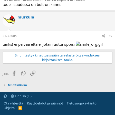
todellisuudessa on bolt-on kiinni.
murkula
21.3.2005
#7
tänks! ei päivää että ei jotain uutta oppisi
Sinun täytyy kirjautua sisään tai rekisteröityä voidaksesi
kirjoittaaksesi täällä.
Facebook
WhatsApp
Linkki
Jaa:
MP-tekniikka
Finnish (FI)
Ota yhteyttä
Käyttöehdot ja säännöt
Tietosuojakäytäntö
Ohjeita
R
S
S