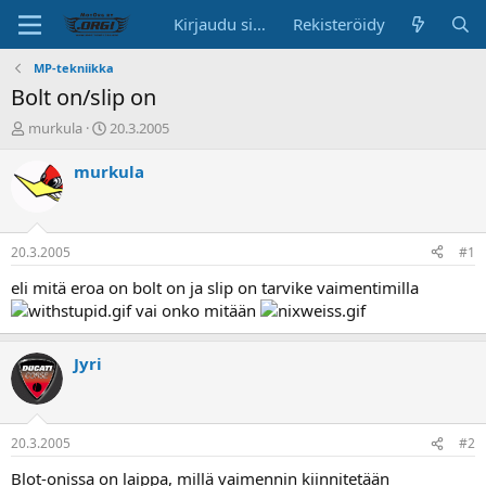
Kirjaudu sisään
Rekisteröidy
MP-tekniikka
Bolt on/slip on
K
A
murkula
20.3.2005
e
l
s
o
murkula
k
i
u
t
s
u
t
s
20.3.2005
#1
e
p
l
ä
eli mitä eroa on bolt on ja slip on tarvike vaimentimilla
u
i
vai onko mitään
n
v
a
ä
l
Jyri
o
i
t
t
20.3.2005
#2
a
Blot-onissa on laippa, millä vaimennin kiinnitetään
j