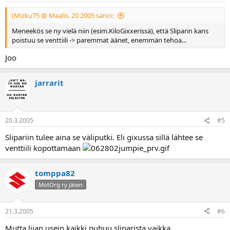
(Mizku75 @ Maalis. 20 2005 sanoi:
Meneekös se ny vielä niin (esim.KiloGixxerissä), että Sliparin kans
poistuu se venttiili -> paremmat äänet, enemmän tehoa...
Joo
jarrarit
20.3.2005
#5
Slipariin tulee aina se väliputki. Eli gixussa sillä lähtee se
venttiili kopottamaan
tomppa82
MotOrg ry jäsen
21.3.2005
#6
Mutta liian usein kaikki puhuu sliparista vaikka