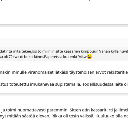
datinta mitä tekee.Jos toimii niin sitte kaasarien kimppuun.Vähän kyllä huvit
a oli 72kw cdi boksi kiinni.Papereissa kuitenki 94kw
inakin minulle viranomaiset lätkäisi täystehoisen arvot rekisterit
tus toteutettu imukanavaa supistamalla. Todellisuudessa laite oli 
 ja toimi huomattavasti paremmin. Sitten otin kaasarit irti ja ilme
änyt mitään säätöä olevan. Rikka oli tosin välissä. Kuuluuko olla n