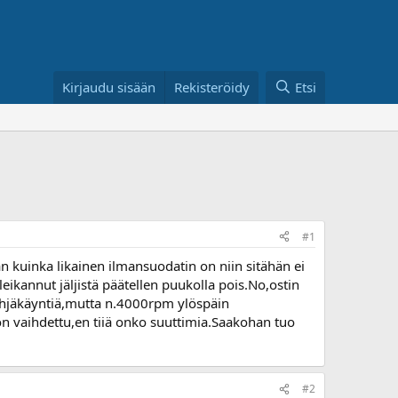
Kirjaudu sisään
Rekisteröidy
Etsi
#1
an kuinka likainen ilmansuodatin on niin sitähän ei
eikannut jäljistä päätellen puukolla pois.No,ostin
tyhjäkäyntiä,mutta n.4000rpm ylöspäin
on vaihdettu,en tiiä onko suuttimia.Saakohan tuo
#2