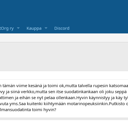
Org ry
Kauppa
Discord
tin tämän viime kesänä ja toimi ok,mutta talvella rupesin katsoma
evy ja siinä verkko,mutta sen itse suodatinkankaan oli joku seppä l
dattimen ja eihän se nyt pelaa ollenkaan.Hyvin käynnistyy ja käy 
savuta yms.Saa kuitenki kiihtymään motarinopeuksiinkin.Putkisto 
 ilmansuodatinta toimi hyvin?