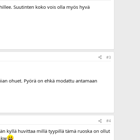
hillee. Suutinten koko vois olla myös hyvä
#3
llä/liian ohuet. Pyörä on ehkä modattu antamaan
#4
än kyllä huvittaa millä tyypillä tämä ruoska on ollut
94kw