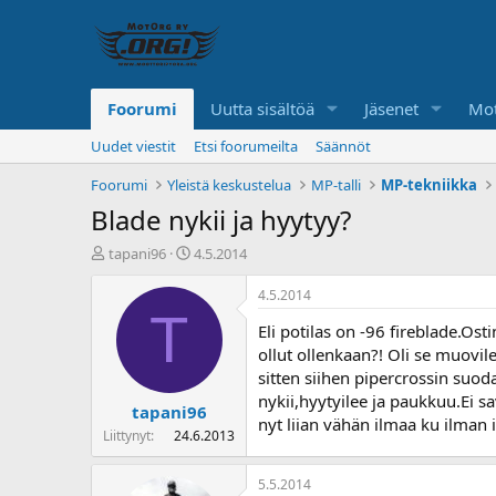
Foorumi
Uutta sisältöä
Jäsenet
Mot
Uudet viestit
Etsi foorumeilta
Säännöt
Foorumi
Yleistä keskustelua
MP-talli
MP-tekniikka
Blade nykii ja hyytyy?
K
A
tapani96
4.5.2014
e
l
s
o
4.5.2014
k
i
T
Eli potilas on -96 fireblade.Os
u
t
s
u
ollut ollenkaan?! Oli se muovil
t
s
sitten siihen pipercrossin suo
e
p
nykii,hyytyilee ja paukkuu.Ei 
tapani96
l
ä
nyt liian vähän ilmaa ku ilman
u
i
Liittynyt
24.6.2013
n
v
a
ä
5.5.2014
l