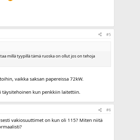
#5
taa millä tyypillä tämä ruoska on ollut jos on tehoja
ietoihin, vaikka saksan papereissa 72kW.
täysitehoinen kun penkkiin laitettiin.
#6
isesti vakiosuuttimet on kun oli 115? Miten niitä
ormaalisti?