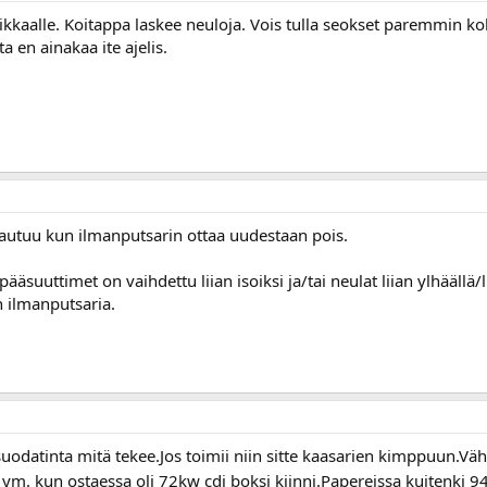
kkaalle. Koitappa laskee neuloja. Vois tulla seokset paremmin ko
 en ainakaa ite ajelis.
lautuu kun ilmanputsarin ottaa uudestaan pois.
 pääsuuttimet on vaihdettu liian isoiksi ja/tai neulat liian ylhää
n ilmanputsaria.
suodatinta mitä tekee.Jos toimii niin sitte kaasarien kimppuun.Väh
a ym. kun ostaessa oli 72kw cdi boksi kiinni.Papereissa kuitenki 