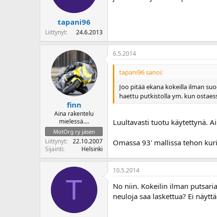
tapani96
Liittynyt
24.6.2013
6.5.2014
tapani96 sanoi:
Joo pitää ekana kokeilla ilman suo
haettu putkistolla ym. kun ostaess
finn
Aina rakentelu
mielessä....
Luultavasti tuotu käytettynä. A
MotOrg ry jäsen
Liittynyt
22.10.2007
Omassa 93' mallissa tehon kuris
Sijainti
Helsinki
10.5.2014
T
No niin. Kokeilin ilman putsaria
neuloja saa laskettua? Ei näytt