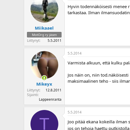
o
Hyvin todennäköisesti menee ri
i
tarkastaa. Ilman ilmansuodatinta
t
t
a
Miikaael
j
MotOrg ry jäsen
a
Liittynyt
5.5.2011
5.5.2014
Varmista alkuun, että kulku pa
Jos näin on, niin tod.näköisesti
maksimaalinen teho - siis ilma
Mikeyx
Liittynyt
12.8.2011
Sijainti
Lappeenranta
5.5.2014
T
Joo pitää ekana kokeilla ilman 
jos on tehoja haettu putkistoll