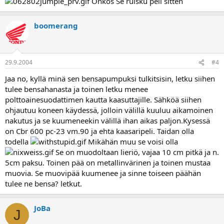
Onkos Se ruisku peli sitten
boomerang
29.9.2004
#4
Jaa no, kyllä minä sen bensapumpuksi tulkitsisin, letku siihen
tulee bensahanasta ja toinen letku menee
polttoainesuodattimen kautta kaasuttajille. Sähköä siihen
ohjautuu koneen käydessä, jolloin välillä kuuluu aikamoinen
nakutus ja se kuumeneekin välillä ihan aikas paljon.Kysessä
on Cbr 600 pc-23 vm.90 ja ehta kaasaripeli. Taidan olla
todella
Mikähän muu se voisi olla
Se on muodoltaan lieriö, vajaa 10 cm pitkä ja n.
5cm paksu. Toinen pää on metallinvärinen ja toinen mustaa
muovia. Se muovipää kuumenee ja sinne toiseen päähän
tulee ne bensa? letkut.
JoBa
J