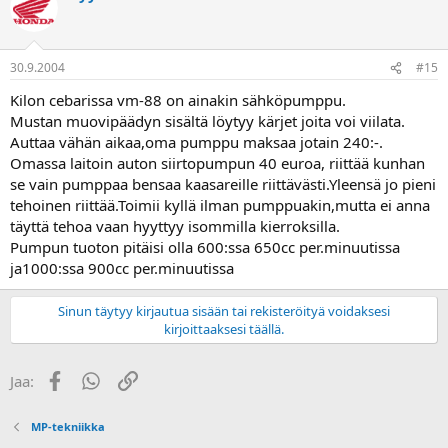
30.9.2004
#15
Kilon cebarissa vm-88 on ainakin sähköpumppu.
Mustan muovipäädyn sisältä löytyy kärjet joita voi viilata.
Auttaa vähän aikaa,oma pumppu maksaa jotain 240:-.
Omassa laitoin auton siirtopumpun 40 euroa, riittää kunhan
se vain pumppaa bensaa kaasareille riittävästi.Yleensä jo pieni
tehoinen riittää.Toimii kyllä ilman pumppuakin,mutta ei anna
täyttä tehoa vaan hyyttyy isommilla kierroksilla.
Pumpun tuoton pitäisi olla 600:ssa 650cc per.minuutissa
ja1000:ssa 900cc per.minuutissa
Sinun täytyy kirjautua sisään tai rekisteröityä voidaksesi
kirjoittaaksesi täällä.
Facebook
WhatsApp
Linkki
Jaa:
MP-tekniikka