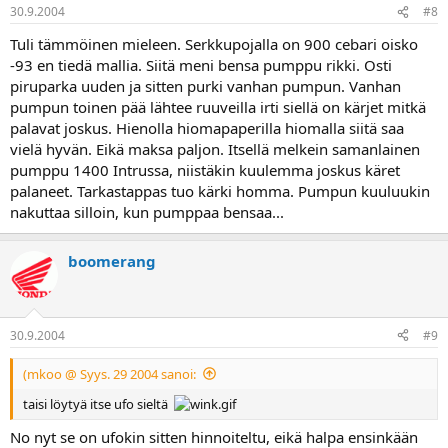
30.9.2004
#8
Tuli tämmöinen mieleen. Serkkupojalla on 900 cebari oisko
-93 en tiedä mallia. Siitä meni bensa pumppu rikki. Osti
piruparka uuden ja sitten purki vanhan pumpun. Vanhan
pumpun toinen pää lähtee ruuveilla irti siellä on kärjet mitkä
palavat joskus. Hienolla hiomapaperilla hiomalla siitä saa
vielä hyvän. Eikä maksa paljon. Itsellä melkein samanlainen
pumppu 1400 Intrussa, niistäkin kuulemma joskus käret
palaneet. Tarkastappas tuo kärki homma. Pumpun kuuluukin
nakuttaa silloin, kun pumppaa bensaa...
boomerang
30.9.2004
#9
(mkoo @ Syys. 29 2004 sanoi:
taisi löytyä itse ufo sieltä
No nyt se on ufokin sitten hinnoiteltu, eikä halpa ensinkään