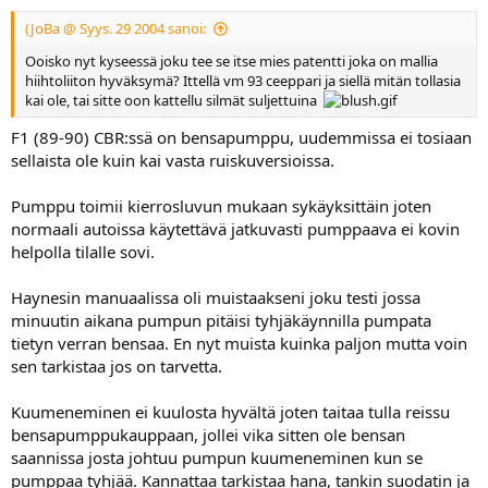
(JoBa @ Syys. 29 2004 sanoi:
Ooisko nyt kyseessä joku tee se itse mies patentti joka on mallia
hiihtoliiton hyväksymä? Ittellä vm 93 ceeppari ja siellä mitän tollasia
kai ole, tai sitte oon kattellu silmät suljettuina
F1 (89-90) CBR:ssä on bensapumppu, uudemmissa ei tosiaan
sellaista ole kuin kai vasta ruiskuversioissa.
Pumppu toimii kierrosluvun mukaan sykäyksittäin joten
normaali autoissa käytettävä jatkuvasti pumppaava ei kovin
helpolla tilalle sovi.
Haynesin manuaalissa oli muistaakseni joku testi jossa
minuutin aikana pumpun pitäisi tyhjäkäynnilla pumpata
tietyn verran bensaa. En nyt muista kuinka paljon mutta voin
sen tarkistaa jos on tarvetta.
Kuumeneminen ei kuulosta hyvältä joten taitaa tulla reissu
bensapumppukauppaan, jollei vika sitten ole bensan
saannissa josta johtuu pumpun kuumeneminen kun se
pumppaa tyhjää. Kannattaa tarkistaa hana, tankin suodatin ja