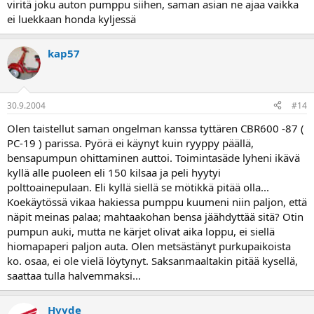
viritä joku auton pumppu siihen, saman asian ne ajaa vaikka
ei luekkaan honda kyljessä
kap57
30.9.2004
#14
Olen taistellut saman ongelman kanssa tyttären CBR600 -87 (
PC-19 ) parissa. Pyörä ei käynyt kuin ryyppy päällä,
bensapumpun ohittaminen auttoi. Toimintasäde lyheni ikävä
kyllä alle puoleen eli 150 kilsaa ja peli hyytyi
polttoainepulaan. Eli kyllä siellä se mötikkä pitää olla...
Koekäytössä vikaa hakiessa pumppu kuumeni niin paljon, että
näpit meinas palaa; mahtaakohan bensa jäähdyttää sitä? Otin
pumpun auki, mutta ne kärjet olivat aika loppu, ei siellä
hiomapaperi paljon auta. Olen metsästänyt purkupaikoista
ko. osaa, ei ole vielä löytynyt. Saksanmaaltakin pitää kysellä,
saattaa tulla halvemmaksi...
Hyyde