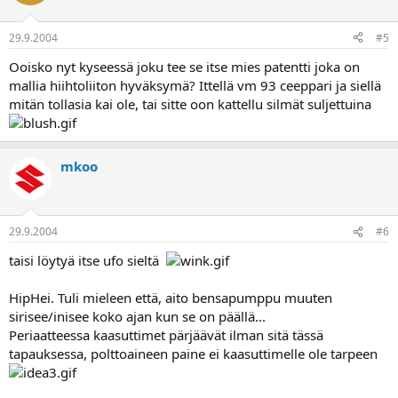
29.9.2004
#5
Ooisko nyt kyseessä joku tee se itse mies patentti joka on
mallia hiihtoliiton hyväksymä? Ittellä vm 93 ceeppari ja siellä
mitän tollasia kai ole, tai sitte oon kattellu silmät suljettuina
mkoo
29.9.2004
#6
taisi löytyä itse ufo sieltä
HipHei. Tuli mieleen että, aito bensapumppu muuten
sirisee/inisee koko ajan kun se on päällä...
Periaatteessa kaasuttimet pärjäävät ilman sitä tässä
tapauksessa, polttoaineen paine ei kaasuttimelle ole tarpeen