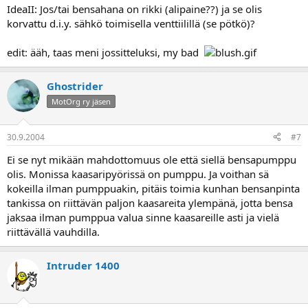
IdeaII: Jos/tai bensahana on rikki (alipaine??) ja se olis
korvattu d.i.y. sähkö toimisella venttiilillä (se pötkö)?
edit: ääh, taas meni jossitteluksi, my bad
Ghostrider
MotOrg ry jäsen
30.9.2004
#7
Ei se nyt mikään mahdottomuus ole että siellä bensapumppu
olis. Monissa kaasaripyörissä on pumppu. Ja voithan sä
kokeilla ilman pumppuakin, pitäis toimia kunhan bensanpinta
tankissa on riittävän paljon kaasareita ylempänä, jotta bensa
jaksaa ilman pumppua valua sinne kaasareille asti ja vielä
riittävällä vauhdilla.
Intruder 1400