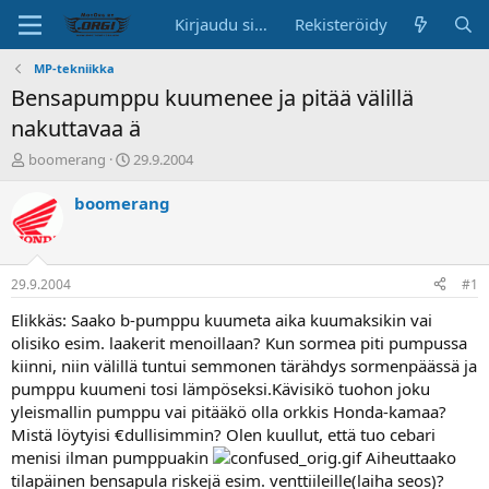
Kirjaudu sisään
Rekisteröidy
MP-tekniikka
Bensapumppu kuumenee ja pitää välillä
nakuttavaa ä
K
A
boomerang
29.9.2004
e
l
s
o
boomerang
k
i
u
t
s
u
t
s
29.9.2004
#1
e
p
l
ä
Elikkäs: Saako b-pumppu kuumeta aika kuumaksikin vai
u
i
olisiko esim. laakerit menoillaan? Kun sormea piti pumpussa
n
v
kiinni, niin välillä tuntui semmonen tärähdys sormenpäässä ja
a
ä
pumppu kuumeni tosi lämpöseksi.Kävisikö tuohon joku
l
yleismallin pumppu vai pitääkö olla orkkis Honda-kamaa?
o
Mistä löytyisi €dullisimmin? Olen kuullut, että tuo cebari
i
t
menisi ilman pumppuakin
Aiheuttaako
t
tilapäinen bensapula riskejä esim. venttiileille(laiha seos)?