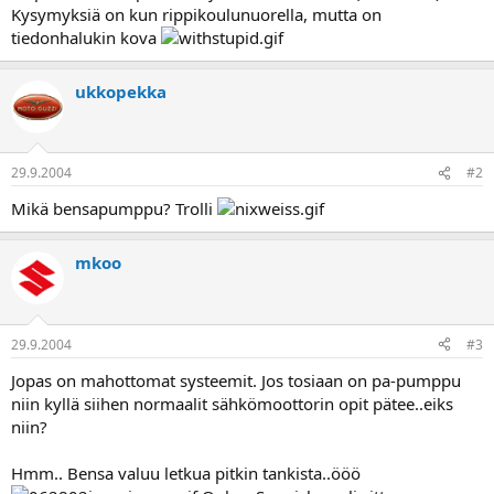
a
Kysymyksiä on kun rippikoulunuorella, mutta on
j
tiedonhalukin kova
a
ukkopekka
29.9.2004
#2
Mikä bensapumppu? Trolli
mkoo
29.9.2004
#3
Jopas on mahottomat systeemit. Jos tosiaan on pa-pumppu
niin kyllä siihen normaalit sähkömoottorin opit pätee..eiks
niin?
Hmm.. Bensa valuu letkua pitkin tankista..ööö