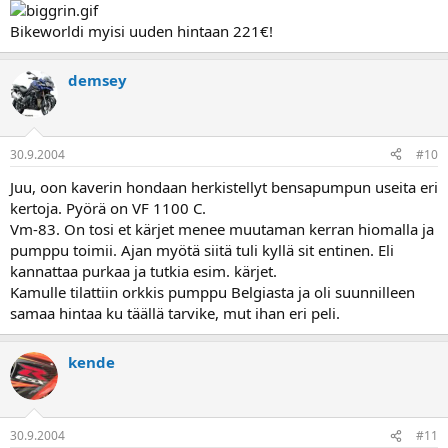
Bikeworldi myisi uuden hintaan 221€!
demsey
30.9.2004
#10
Juu, oon kaverin hondaan herkistellyt bensapumpun useita eri
kertoja. Pyörä on VF 1100 C.
Vm-83. On tosi et kärjet menee muutaman kerran hiomalla ja
pumppu toimii. Ajan myötä siitä tuli kyllä sit entinen. Eli
kannattaa purkaa ja tutkia esim. kärjet.
Kamulle tilattiin orkkis pumppu Belgiasta ja oli suunnilleen
samaa hintaa ku täällä tarvike, mut ihan eri peli.
kende
30.9.2004
#11