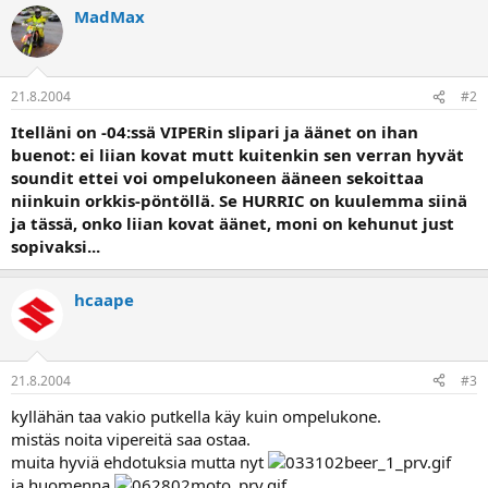
a
MadMax
21.8.2004
#2
Itelläni on -04:ssä VIPERin slipari ja äänet on ihan
buenot: ei liian kovat mutt kuitenkin sen verran hyvät
soundit ettei voi ompelukoneen ääneen sekoittaa
niinkuin orkkis-pöntöllä. Se HURRIC on kuulemma siinä
ja tässä, onko liian kovat äänet, moni on kehunut just
sopivaksi...
hcaape
21.8.2004
#3
kyllähän taa vakio putkella käy kuin ompelukone.
mistäs noita vipereitä saa ostaa.
muita hyviä ehdotuksia mutta nyt
ja huomenna