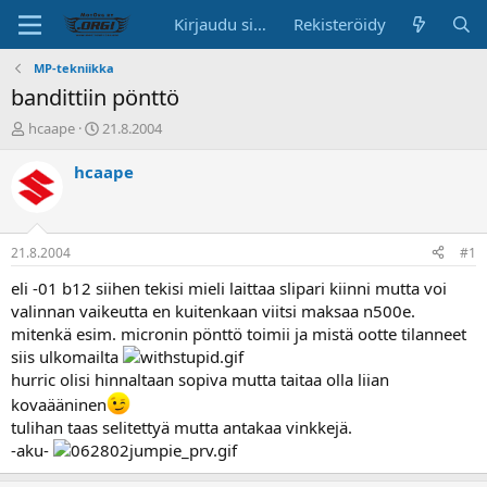
Kirjaudu sisään
Rekisteröidy
MP-tekniikka
bandittiin pönttö
K
A
hcaape
21.8.2004
e
l
s
o
hcaape
k
i
u
t
s
u
t
s
21.8.2004
#1
e
p
l
ä
eli -01 b12 siihen tekisi mieli laittaa slipari kiinni mutta voi
u
i
valinnan vaikeutta en kuitenkaan viitsi maksaa n500e.
n
v
mitenkä esim. micronin pönttö toimii ja mistä ootte tilanneet
a
ä
siis ulkomailta
l
hurric olisi hinnaltaan sopiva mutta taitaa olla liian
o
i
kovaääninen
t
tulihan taas selitettyä mutta antakaa vinkkejä.
t
-aku-
a
j