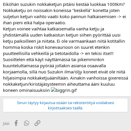
a
Eiköhän suzukin nokkaketjun pitäisi kestää luokkaa 100tkm?
Nokkaketju on noissakin koneissa "keskellä" konetta joten
suljetun ketjun vaihto vaatii koko pannun halkaisemisen -> ei
ihan pieni eikä halpa operaatio.
Ketjun voinee vaihtaa katkaisemalla vanha ketju ja
yhdistämällä uuden katkaistun ketjun siihen pyörittää uusi
ketju paikoilleen ja niitata. Ei ole varmaankaan niitä kotitallin
hommia koska riskit konevaurioon on suuret etenkin
puutteellisilla vehkeillä ja tietotaidolla -> en tekisi itse!!!
Suosittelen että käyt näyttämässä tai pikemminkin
kuunteluttamassa pyörää jollakin asiansa osaavalla
korjaamolla, sillä nuo Suzukin ilma/öljy koneet eivät ole niitä
hiljaisimpia nokkaketjuääniltään. Ainakin vanhoissa gixereissä
nokkaketjun/kiristäjäsysteemin aiheuttama ääni kuuluu
koneen ominaisuuksiin
Sinun täytyy kirjautua sisään tai rekisteröityä voidaksesi
kirjoittaaksesi täällä.
Facebook
WhatsApp
Linkki
Jaa: