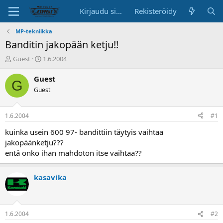
Kirjaudu sisään
Rekisteröidy
MP-tekniikka
Banditin jakopään ketju!!
K
A
Guest
1.6.2004
e
l
s
o
Guest
G
k
i
Guest
u
t
s
u
t
s
1.6.2004
#1
e
p
l
ä
kuinka usein 600 97- bandittiin täytyis vaihtaa
u
i
jakopäänketju???
n
v
entä onko ihan mahdoton itse vaihtaa??
a
ä
l
o
kasavika
i
t
t
a
1.6.2004
#2
j