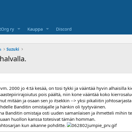
Org ry
Kauppa
Discord
a
Suzuki
halvalla.
vm. 2000 jo 4:tä kesää, on tosi tykki ja vääntää hyvin alhaisilla 
 saastepiirirajoiutus pois päältä, niin kone vääntää koko kierrosal
ut mitään ja osaan sen jo itsekkin --> yksi pikaliitin johtosarjasta 
hdelle Banditin omistajalle ja hänkin oli tyytyväinen.
a Banditin omistaja osti uuden samanlaisen ja ihmetteli mihin te
ittuaan huollon kanssa totesivat tämän homman.
johtosarjan kun aikanne pohditte.