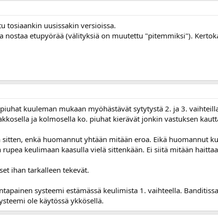
tu tosiaankin uusissakin versioissa.
ta nostaa etupyörää (välityksiä on muutettu "pitemmiksi"). Kert
 piuhat kuuleman mukaan myöhästävät sytytystä 2. ja 3. vaihteill
kkosella ja kolmosella ko. piuhat kierävät jonkin vastuksen kautta. 
ia sitten, enkä huomannut yhtään mitään eroa. Eikä huomannut ku
lla rupea keulimaan kaasulla vielä sittenkään. Ei siitä mitään haitta
kset ihan tarkalleen tekevät.
tapainen systeemi estämässä keulimista 1. vaihteella. Banditissa 
ysteemi ole käytössä ykkösellä.