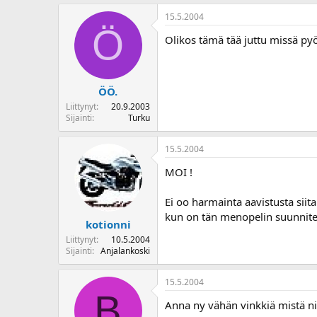
o
15.5.2004
i
Ö
t
Olikos tämä tää juttu missä pyö
t
a
j
a
ÖÖ.
Liittynyt
20.9.2003
Sijainti
Turku
15.5.2004
MOI !
Ei oo harmainta aavistusta siita
kun on tän menopelin suunnite
kotionni
Liittynyt
10.5.2004
Sijainti
Anjalankoski
15.5.2004
B
Anna ny vähän vinkkiä mistä n