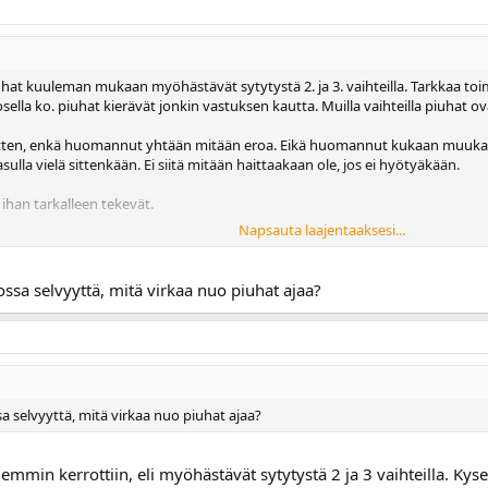
iuhat kuuleman mukaan myöhästävät sytytystä 2. ja 3. vaihteilla. Tarkkaa toi
ella ko. piuhat kierävät jonkin vastuksen kautta. Muilla vaihteilla piuhat ovat
itten, enkä huomannut yhtään mitään eroa. Eikä huomannut kukaan muukaan ba
ulla vielä sittenkään. Ei siitä mitään haittaakaan ole, jos ei hyötyäkään.
t ihan tarkalleen tekevät.
Napsauta laajentaaksesi...
ainen systeemi estämässä keulimista 1. vaihteella. Banditissa ei ole kyse sa
össä ykkösellä.
ssa selvyyttä, mitä virkaa nuo piuhat ajaa?
a selvyyttä, mitä virkaa nuo piuhat ajaa?
mmin kerrottiin, eli myöhästävät sytytystä 2 ja 3 vaihteilla. Kys