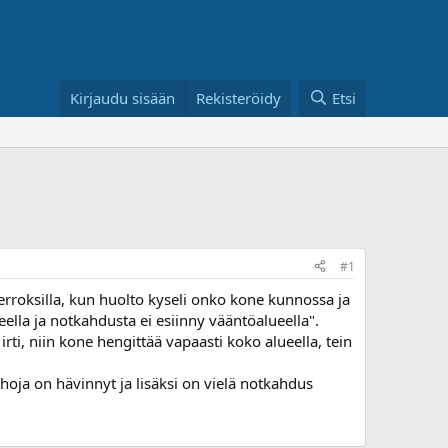
Kirjaudu sisään
Rekisteröidy
Etsi
#1
kierroksilla, kun huolto kyseli onko kone kunnossa ja
ueella ja notkahdusta ei esiinny vääntöalueella".
irti, niin kone hengittää vapaasti koko alueella, tein
hoja on hävinnyt ja lisäksi on vielä notkahdus