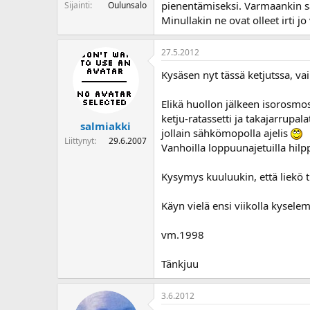
pienentämiseksi. Varmaankin sa
Sijainti
Oulunsalo
Minullakin ne ovat olleet irti jo
27.5.2012
Kysäsen nyt tässä ketjutssa, vai
Elikä huollon jälkeen isorosmo
ketju-ratassetti ja takajarrupal
salmiakki
jollain sähkömopolla ajelis
Liittynyt
29.6.2007
Vanhoilla loppuunajetuilla hilpp
Kysymys kuuluukin, että liekö 
Käyn vielä ensi viikolla kysele
vm.1998
Tänkjuu
3.6.2012