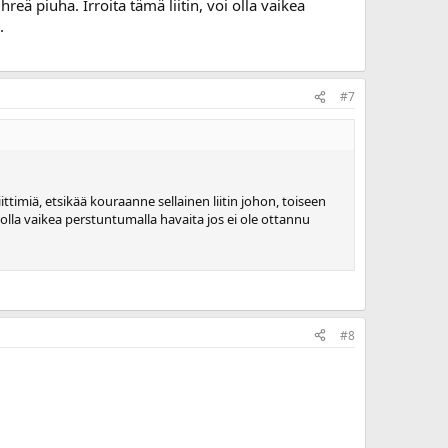
reä piuha. Irroita tämä liitin, voi olla vaikea
.
#7
timiä, etsikää kouraanne sellainen liitin johon, toiseen
i olla vaikea perstuntumalla havaita jos ei ole ottannu
#8