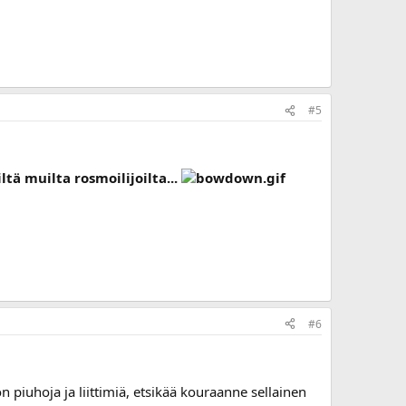
#5
tä muilta rosmoilijoilta...
#6
piuhoja ja liittimiä, etsikää kouraanne sellainen