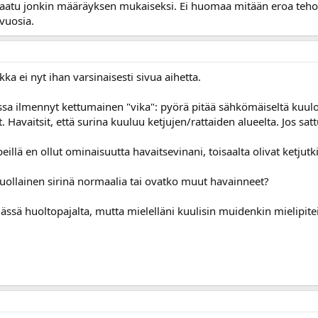
atu jonkin määräyksen mukaiseksi. Ei huomaa mitään eroa tehossa
 vuosia.
kka ei nyt ihan varsinaisesti sivua aihetta.
ssa ilmennyt kettumainen "vika": pyörä pitää sähkömäiseltä kuulos
at. Havaitsit, että surina kuuluu ketjujen/rattaiden alueelta. Jos sa
eillä en ollut ominaisuutta havaitsevinani, toisaalta olivat ketjutk
tuollainen sirinä normaalia tai ovatko muut havainneet?
mässä huoltopajalta, mutta mielelläni kuulisin muidenkin mielipite