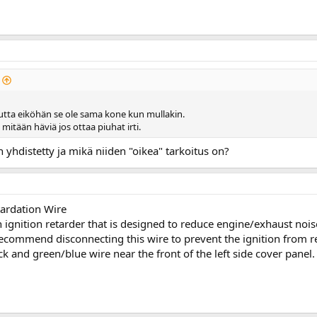
utta eiköhän se ole sama kone kun mullakin.
 mitään häviä jos ottaa piuhat irti.
 yhdistetty ja mikä niiden "oikea" tarkoitus on?
tardation Wire
ignition retarder that is designed to reduce engine/exhaust nois
commend disconnecting this wire to prevent the ignition from re
k and green/blue wire near the front of the left side cover panel