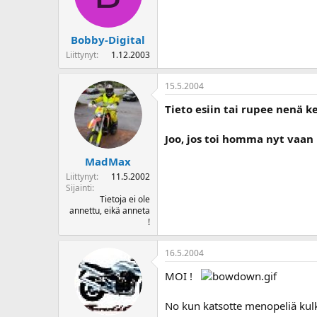
Bobby-Digital
Liittynyt
1.12.2003
15.5.2004
Tieto esiin tai rupee nenä ke
Joo, jos toi homma nyt vaan 
MadMax
Liittynyt
11.5.2002
Sijainti
Tietoja ei ole
annettu, eikä anneta
!
16.5.2004
MOI !
No kun katsotte menopeliä kulku