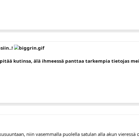
siin..!
pitää kutinsa, älä ihmeessä panttaa tarkempia tietojas meil
suuntaan, niin vasemmalla puolella satulan alla akun vieressä on 