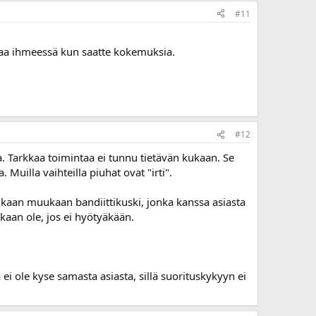
#11
okaa ihmeessä kun saatte kokemuksia.
#12
a. Tarkkaa toimintaa ei tunnu tietävän kukaan. Se
Muilla vaihteilla piuhat ovat "irti".
kaan muukaan bandiittikuski, jonka kanssa asiasta
akaan ole, jos ei hyötyäkään.
ei ole kyse samasta asiasta, sillä suorituskykyyn ei