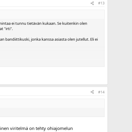
#13
mintaa ei tunnu tietävän kukaan. Se kuitenkin olen
 "irti".
ndiittikuski, jonka kanssa asiasta olen jutellut. Eli ei
masta asiasta, sillä suorituskykyyn ei tunnu olevan
#14
einen viritelmä on tehty ohiajomelun