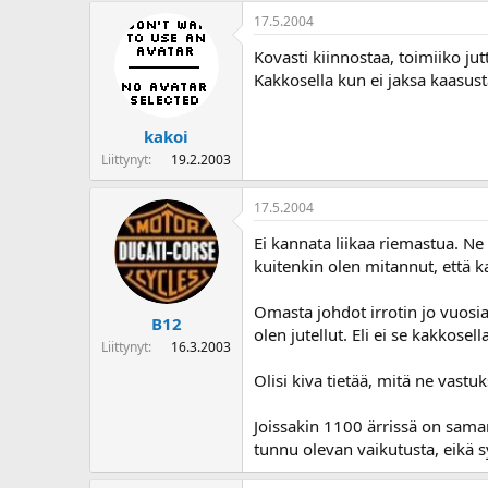
17.5.2004
Kovasti kiinnostaa, toimiiko jut
Kakkosella kun ei jaksa kaasus
kakoi
Liittynyt
19.2.2003
17.5.2004
Ei kannata liikaa riemastua. Ne
kuitenkin olen mitannut, että ka
Omasta johdot irrotin jo vuos
B12
olen jutellut. Eli ei se kakkose
Liittynyt
16.3.2003
Olisi kiva tietää, mitä ne vastu
Joissakin 1100 ärrissä on saman
tunnu olevan vaikutusta, eikä s