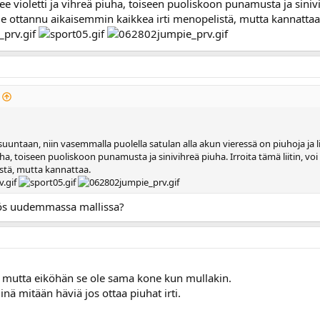
lee violetti ja vihreä piuha, toiseen puoliskoon punamusta ja sinivih
ole ottannu aikaisemmin kaikkea irti menopelistä, mutta kannattaa
ntaan, niin vasemmalla puolella satulan alla akun vieressä on piuhoja ja liit
uha, toiseen puoliskoon punamusta ja sinivihreä piuha. Irroita tämä liitin, vo
stä, mutta kannattaa.
ös uudemmassa mallissa?
, mutta eiköhän se ole sama kone kun mullakin.
inä mitään häviä jos ottaa piuhat irti.