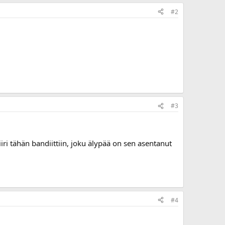
#2
#3
iiri tähän bandiittiin, joku älypää on sen asentanut
#4