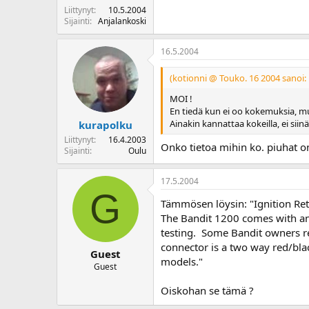
Liittynyt
10.5.2004
Sijainti
Anjalankoski
16.5.2004
(kotionni @ Touko. 16 2004 sanoi:
MOI !
En tiedä kun ei oo kokemuksia, m
Ainakin kannattaa kokeilla, ei siinä
kurapolku
Liittynyt
16.4.2003
Onko tietoa mihin ko. piuhat on
Sijainti
Oulu
17.5.2004
G
Tämmösen löysin: "Ignition Re
The Bandit 1200 comes with an 
testing. Some Bandit owners re
connector is a two way red/blac
Guest
models."
Guest
Oiskohan se tämä ?