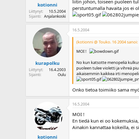
liitin johon, toiseen puoleen tu
kotionni
perstuntumalla havaita jos ei 
Liittynyt
10.5.2004
Sijainti
Anjalankoski
16.5.2004
(kotionni @ Touko. 16 2004 sanoi:
MOI !
No kun katsotte menopeliä kulkusuu
kurapolku
puoleen tulee violetti ja vihreä pi
Liittynyt
16.4.2003
aikaisemmin kaikkea irti menopeli
Sijainti
Oulu
Onko tietoa toimiiko sama my
16.5.2004
MOI !
En tiedä kun ei oo kokemuksia
Ainakin kannattaa kokeilla, ei si
kotionni