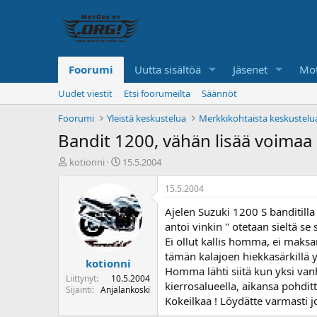
Foorumi
Uutta sisältöä
Jäsenet
Mot
Uudet viestit
Etsi foorumeilta
Säännöt
Foorumi
Yleistä keskustelua
Merkkikohtaista keskustelu
Bandit 1200, vähän lisää voimaa 
K
A
kotionni
15.5.2004
e
l
s
o
15.5.2004
k
i
Ajelen Suzuki 1200 S banditilla 
u
t
s
u
antoi vinkin " otetaan sieltä se
t
s
Ei ollut kallis homma, ei maksan
e
p
tämän kalajoen hiekkasärkillä y
kotionni
l
ä
Homma lähti siitä kun yksi vanh
u
i
Liittynyt
10.5.2004
kierrosalueella, aikansa pohd
n
v
Sijainti
Anjalankoski
Kokeilkaa ! Löydätte varmasti 
a
ä
l