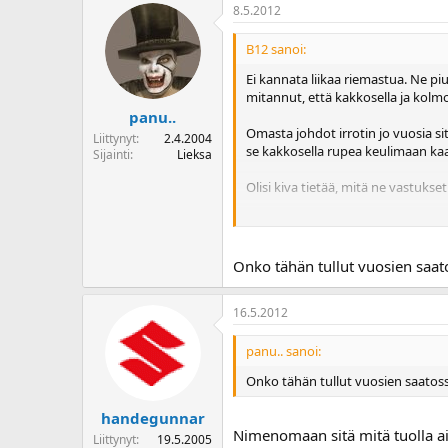
8.5.2012
B12 sanoi:
Ei kannata liikaa riemastua. Ne p
mitannut, että kakkosella ja kolmos
panu..
Omasta johdot irrotin jo vuosia s
Liittynyt
2.4.2004
se kakkosella rupea keulimaan kaas
Sijainti
Lieksa
Olisi kiva tietää, mitä ne vastukse
Joissakin 1100 ärrissä on samantap
vaikutusta, eikä systeemi ole käyt
Onko tähän tullut vuosien saato
16.5.2012
panu.. sanoi:
Onko tähän tullut vuosien saatoss
handegunnar
Nimenomaan sitä mitä tuolla aie
Liittynyt
19.5.2005