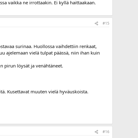
 vaikka ne irrottaakin. Ei kyllä haittaakaan.
#15
tavaa surinaa. Huollossa vaihdettiin renkaat,
ttuu ajelemaan vielä tulpat päässä, niin ihan kuin
in pirun löysät ja venähtäneet.
itä. Kusettavat muuten vielä hyväuskoista.
#16