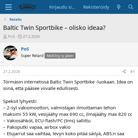
Kirjaudu sisään
Rekisteröidy
Ratailu
Baltic Twin Sportbike – olisko ideaa?
K
A
PoS
27.2.2026
e
l
s
o
PoS
k
i
Super Retard
MotOrg ry jäsen
u
t
s
u
t
s
27.2.2026
#1
e
p
l
ä
Törmäsin internetissä Baltic Twin Sportbike -luokaan. Idea on
u
i
siinä, että pääsee viivalle edullisesti.
n
v
a
ä
Speksit lyhyesti:
l
– 2-syl vakiomoottori, valmistajan ilmoittaman tehon
o
maksimi 55 kW, vesijäähy max 690 cc, ilmajäähy max 820 cc
i
t
– Vakiosähköt, ECU-flash/PC (tms) sallittu
t
– Pakoputki vapaa, airbox vakio
a
– Etujarrut saa vaihtaa, levyn koko pitää säilyä, ABS:n saa
j