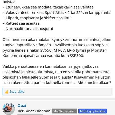
poistaa
a
– Etuhaarukkaa saa modata, takaiskarin saa vaihtaa
– Vakiovanteet, renkaat Sport Attack 2 tai S21, ei lämppäreitä
– Cliparit, tappisarjat ja shifterit sallittu
– Katteet saa asentaa
– Normaalit turvallisuusjutut
Olisi meinaan aika matalan kynnyksen hommaa lähteä jollain
Cagiva Raptorilla vetämään. Tavallisempia luokkaan sopivia
pyöriä lienee ainakin SV650, MT-07, ER-6 (yms) ja Monster.
Kuulemma ajavat samaa vauhtia kuin SSP300.
Vaikka periaatteessa en kannatakaan sarjojen jatkuvaa
lisäämistä ja pirstaloitumista, niin en voi olla pohtimatta että
olisikohan tällaiselle Suomessa tilausta? Kisavalmiin kaluston
saisi rakennettua parilla-kolmella tonnilla. Mitä mieltä ollaan?
Suzu-ukko
R
e
a
Ouzi
k
t
Turkulainen kiintiöpaha
MotOrg ry jäsen
MotOrg ry hallitus
i