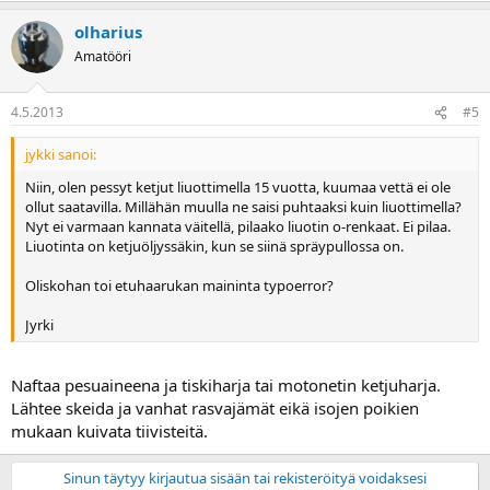
olharius
Amatööri
4.5.2013
#5
jykki sanoi:
Niin, olen pessyt ketjut liuottimella 15 vuotta, kuumaa vettä ei ole
ollut saatavilla. Millähän muulla ne saisi puhtaaksi kuin liuottimella?
Nyt ei varmaan kannata väitellä, pilaako liuotin o-renkaat. Ei pilaa.
Liuotinta on ketjuöljyssäkin, kun se siinä spräypullossa on.
Oliskohan toi etuhaarukan maininta typoerror?
Jyrki
Naftaa pesuaineena ja tiskiharja tai motonetin ketjuharja.
Lähtee skeida ja vanhat rasvajämät eikä isojen poikien
mukaan kuivata tiivisteitä.
Sinun täytyy kirjautua sisään tai rekisteröityä voidaksesi