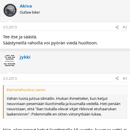
a
Akiva
j
a
Outlaw biker
3.5.2013
#2
Tee itse ja säästä.
Säästyneillä rahoilla voi pyörän viedä huoltoon.
jykki
3.5.2013
#3
Kiertotiehuvitus sanoi:
Vähän tuota juttua silmäilin. Hiukan ihmettelen, kun ketjut
neuvotaan pesemään liuottimella ja kuumalla vedellä. Heti perään
neuvotaan, että "liian tiukalla olevat vitjat rikkovat etuhaarukan
laakeroinnin". Pidemmälle en sitten viitsinytkään lukea.
Niin, olen pessyt ketjut liuottimella 15 vuotta, kuumaa vettä ei