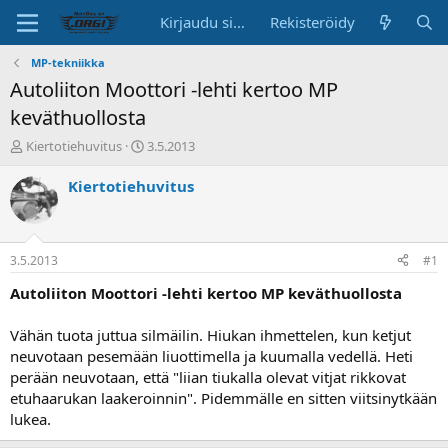
Kirjaudu sisään
Rekisteröidy
MP-tekniikka
Autoliiton Moottori -lehti kertoo MP
keväthuollosta
K
A
Kiertotiehuvitus
3.5.2013
e
l
s
o
Kiertotiehuvitus
k
i
u
t
s
u
t
s
3.5.2013
#1
e
p
l
ä
Autoliiton Moottori -lehti kertoo MP keväthuollosta
u
i
n
v
Vähän tuota juttua silmäilin. Hiukan ihmettelen, kun ketjut
a
ä
neuvotaan pesemään liuottimella ja kuumalla vedellä. Heti
l
perään neuvotaan, että "liian tiukalla olevat vitjat rikkovat
o
etuhaarukan laakeroinnin". Pidemmälle en sitten viitsinytkään
i
t
lukea.
t