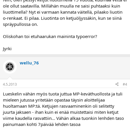
ole ollut saatavilla. Millähän muulla ne saisi puhtaaksi kuin
liuottimella? Nyt ei varmaan kannata väitellä, pilaako liuotin
o-renkaat. Ei pilaa. Liuotinta on ketjuöljyssäkin, kun se siinä
spräypullossa on.
Oliskohan toi etuhaarukan maininta typoerror?
Jyrki
wellu_76
4.5.2013
#4
Lueskelin vähän myös tuota juttua MP-keväthuollosta ja tuli
mieleen jutussa yritetään opastaa täysin aloittelijaa
huoltamaan MP:tä. Ketjujen rasvaaminenkin oli selitetty
juurta jaksaen - ihan kuin ei enää muistettaisi miten ketjut
viime kaudella rasvattiin... Vähän alkaa tuonkin lenhden taso
painumaan kohti 7päivää lehden tasoa