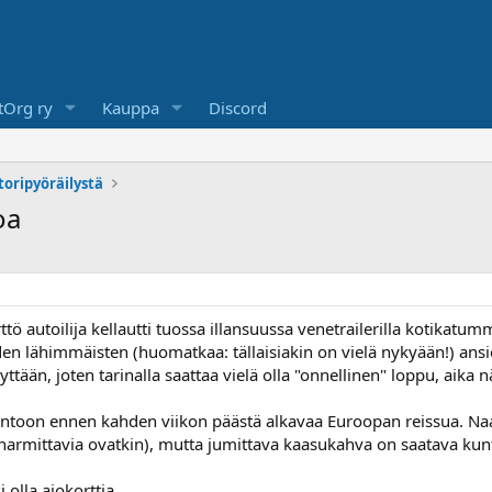
Org ry
Kauppa
Discord
toripyöräilystä
oa
ttö autoilija kellautti tuossa illansuussa venetrailerilla kotikatu
den lähimmäisten (huomatkaa: tällaisiakin on vielä nykyään!) ansio
syyttään, joten tarinalla saattaa vielä olla "onnellinen" loppu, aika n
untoon ennen kahden viikon päästä alkavaa Euroopan reissua. Naar
armittavia ovatkin), mutta jumittava kaasukahva on saatava kunto
i olla ajokorttia...