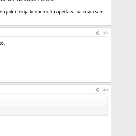
edä jäikö tekijä kiinni mutta opettavaisia kuvia sain
#8
ko.
#9