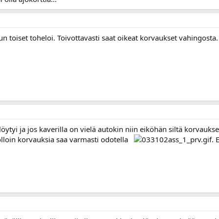
n toiset toheloi. Toivottavasti saat oikeat korvaukset vahingosta.
ä löytyi ja jos kaverilla on vielä autokin niin eiköhän siltä korva
olloin korvauksia saa varmasti odotella
. 