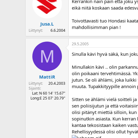
Kerrankin näin päin että joku ys
eikä niitä koskaan saada edesv
Toivottavasti tuo Hondasi kaat
Jusa.L
mahdollisimman pian !
Liittynyt
6.6.2004
29.5.2005
M
Sinulla kävi hyvä säkä, kun joku
Minullakin kävi .. olin parkann
olin poikaani tervehtimässä. Yks
MattiR
jutun. Se oli ählämi, joka luikki
Liittynyt
20.4.2003
muuta. Tupakkityypille annoin 
Sijainti
Lat: N 60 14' 15.67"
Long:E 25 07' 20.79"
Sitten se ählämi vielä soitteli ja
sen poliisijutun ja että voitaisii
olisi pitänyt miettiä silloin, ku
sopinutkin asiasta. Kun kerran l
kantaa tekosistaan kaiken vastuu
Rehellisyydessä olisi ollut hyvä