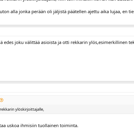
ton alla jonka perään oli jäljistä päätellen ajettu aika lujaa, en ti
elä edes joku välittää asioista ja otti rekkarin ylös,esimerkillinen te
kkarin ylöskirjoittajalle,
aa uskoa ihmisiin tuollainen toiminta.