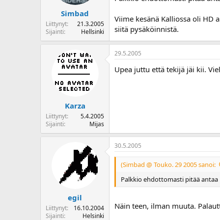
Simbad
Viime kesänä Kalliossa oli HD au
Liittynyt
21.3.2005
siitä pysäköinnistä.
Sijainti
Hellsinki
29.5.2005
Upea juttu että tekijä jäi kii. Vi
Karza
Liittynyt
5.4.2005
Sijainti
Mijas
30.5.2005
(Simbad @ Touko. 29 2005 sanoi:
Palkkio ehdottomasti pitää antaa re
egil
Näin teen, ilman muuta. Palautt
Liittynyt
16.10.2004
Sijainti
Helsinki