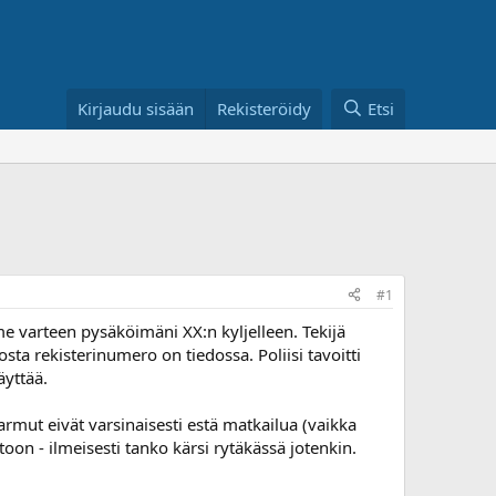
Kirjaudu sisään
Rekisteröidy
Etsi
#1
mme varteen pysäköimäni XX:n kyljelleen. Tekijä
sta rekisterinumero on tiedossa. Poliisi tavoitti
äyttää.
mut eivät varsinaisesti estä matkailua (vaikka
on - ilmeisesti tanko kärsi rytäkässä jotenkin.