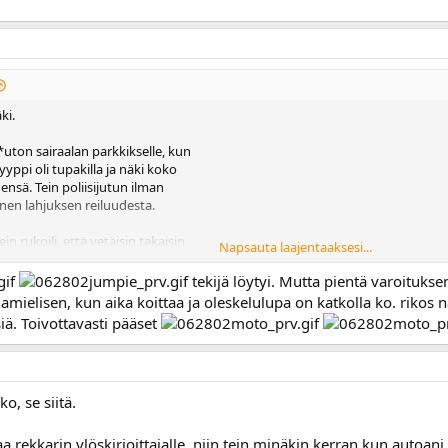
ki.
a*uton sairaalan parkkikselle, kun
yyppi oli tupakilla ja näki koko
ehensä. Tein poliisijutun ilman
nen lahjuksen reiluudesta.
ein rukoili, että vetäisin takaisin
Napsauta laajentaaksesi...
opia kaikesta. Sanoin, että sitä
e kolhu tapahtui ja varmaan olisin
tekijä löytyi. Mutta pientä varoituks
i livohkaan, niin se tyyppi sai
ihamielisen, kun aika koittaa ja oleskelulupa on katkolla ko. rikos n
 Olisi miettinyt ajoissa.
ä. Toivottavasti pääset
n puolensa.
o, se siitä.
 rekkarin ylöskirjoittajalle, niin tein minäkin kerran kun autoani 