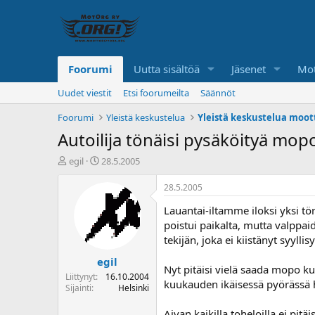
Foorumi
Uutta sisältöä
Jäsenet
Mot
Uudet viestit
Etsi foorumeilta
Säännöt
Foorumi
Yleistä keskustelua
Yleistä keskustelua moot
Autoilija tönäisi pysäköityä mop
K
A
egil
28.5.2005
e
l
s
o
28.5.2005
k
i
Lauantai-iltamme iloksi yksi tör
u
t
s
u
poistui paikalta, mutta valppai
t
s
tekijän, joka ei kiistänyt syylli
e
p
egil
l
ä
Nyt pitäisi vielä saada mopo k
u
i
Liittynyt
16.10.2004
kuukauden ikäisessä pyörässä h
n
v
Sijainti
Helsinki
a
ä
l
Aivan kaikilla toheloilla ei pitäis