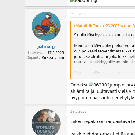
29.5.2005
(MattiR @ Touko. 29 2005 sanoi:
Sinulla kävi hyvä säkä, kun joku nä
Minullakin kävi .. olin parkannut 
julma jj
olin poikaani tervehtimässä. Yksi t
Liittynyt
17.5.2005
jutun. Se oli ählämi, joka luikki ti
Sijainti
Kirkkonummi
muuta. Tupakkityypille annoin pie
Sitten se ählämi vielä soitteli ja oik
sen poliisijutun ja että voitaisiin s
olisi pitänyt miettiä silloin, kun s
Onneksi
sopinutkin asiasta. Kun kerran läht
ählämiltä ja luultavasti vielä v
kantaa tekosistaan kaiken vastuun.
hyypiön maassaolon edellytyksi
Rehellisyydessä olisi ollut hyvätki
29.5.2005
Liikennepako on rangaistava tek
Palkkio ehdottomasti pitää antaa