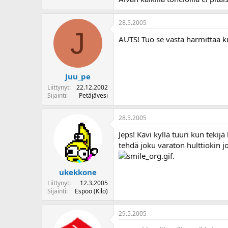
o
i
28.5.2005
t
J
t
AUTS! Tuo se vasta harmittaa ku
a
j
a
Juu_pe
Liittynyt
22.12.2002
Sijainti
Petäjävesi
28.5.2005
Jeps! Kävi kyllä tuuri kun tekij
tehdä joku varaton hulttiokin j
.
ukekkone
Liittynyt
12.3.2005
Sijainti
Espoo (Kilo)
29.5.2005