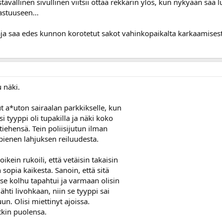
tävällinen sivullinen viitsii ottaa rekkarin ylös, kun nykyään saa 
astuuseen...
aja saa edes kunnon korotetut sakot vahinkopaikalta karkaamisest
 näki.
ut a*uton sairaalan parkkikselle, kun
i tyyppi oli tupakilla ja näki koko
 tiehensä. Tein poliisijutun ilman
pienen lahjuksen reiluudesta.
 oikein rukoili, että vetäisin takaisin
n sopia kaikesta. Sanoin, että sitä
n se kolhu tapahtui ja varmaan olisin
ähti livohkaan, niin se tyyppi sai
n. Olisi miettinyt ajoissa.
tkin puolensa.