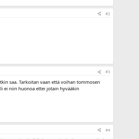
#2
#3
uksetkin saa. Tarkoitan vaan että voihan tommosen
Eli ei niin huonoa ettei jotain hyvääkin
#4