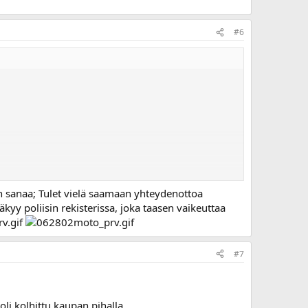
#6
en sanaa; Tulet vielä saamaan yhteydenottoa
äkyy poliisin rekisterissa, joka taasen vaikeuttaa
#7
oli kolhittu kaupan pihalla.