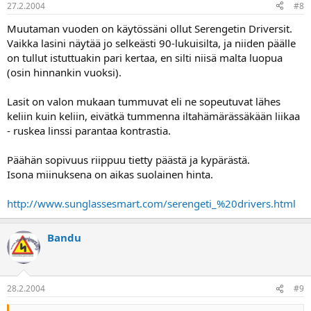
27.2.2004
#8
Muutaman vuoden on käytössäni ollut Serengetin Driversit.
Vaikka lasini näytää jo selkeästi 90-lukuisilta, ja niiden päälle
on tullut istuttuakin pari kertaa, en silti niisä malta luopua
(osin hinnankin vuoksi).
Lasit on valon mukaan tummuvat eli ne sopeutuvat lähes
keliin kuin keliin, eivätkä tummenna iltahämärässäkään liikaa
- ruskea linssi parantaa kontrastia.
Päähän sopivuus riippuu tietty päästä ja kypärästä.
Isona miinuksena on aikas suolainen hinta.
http://www.sunglassesmart.com/serengeti_%20drivers.html
Bandu
28.2.2004
#9