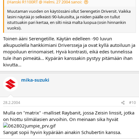
(Hanski R1100RT @ Helmi. 27 2004 sanoi:
Muutaman vuoden on käytössäni ollut Serengetin Driversit. Vaikka
lasini näytää jo selkeästi 90-lukuisilta, ja niiden päälle on tullut
istuttuakin pari kertaa, en silti niisä malta luopua (osin hinnankin
vuoksi).
Toinen ääni Serengetille. Käytän edelleen -90 luvun
alkupuolella hankkimiani Driversseja ja ovat kyllä autoiluun ja
mopoiluun erinomaiset. Hyvä kontrasti, eikä edes tunnelissa
tule ihan pimeätä... Kypärän kanssakin pystyy pitämään ihan
kivutta...
mika-suzuki
28.2.2004
#10
Mulla on "matrix" -malliset Raybanit, jossa Zeisin linssit, jotka
on hiottu silmälasien arvoihin. On meinaan sika hyvät
Sangat sopii hyvin kypärään ainakin Schubertin kanssa.