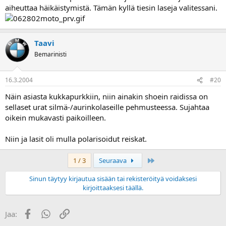
aiheuttaa häikäistymistä. Tämän kyllä tiesin laseja valitessani.
Taavi
Bemarinisti
16.3.2004
#20
Näin asiasta kukkapurkkiin, niin ainakin shoein raidissa on
sellaset urat silmä-/aurinkolaseille pehmusteessa. Sujahtaa
oikein mukavasti paikoilleen.
Niin ja lasit oli mulla polarisoidut reiskat.
Last
1 / 3
Seuraava
Sinun täytyy kirjautua sisään tai rekisteröityä voidaksesi
kirjoittaaksesi täällä.
Facebook
WhatsApp
Linkki
Jaa: