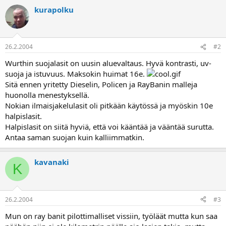
a
kurapolku
26.2.2004
#2
Wurthin suojalasit on uusin aluevaltaus. Hyvä kontrasti, uv-
suoja ja istuvuus. Maksokin huimat 16e.
Sitä ennen yritetty Dieselin, Policen ja RayBanin malleja
huonolla menestyksellä.
Nokian ilmaisjakelulasit oli pitkään käytössä ja myöskin 10e
halpislasit.
Halpislasit on siitä hyviä, että voi kääntää ja vääntää surutta.
Antaa saman suojan kuin kalliimmatkin.
kavanaki
K
26.2.2004
#3
Mun on ray banit pilottimalliset vissiin, työläät mutta kun saa