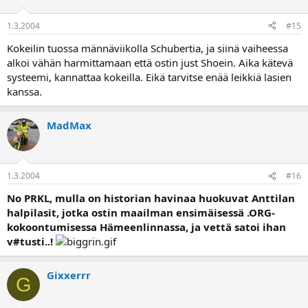
1.3.2004
#15
Kokeilin tuossa männäviikolla Schubertia, ja siinä vaiheessa
alkoi vähän harmittamaan että ostin just Shoein. Aika kätevä
systeemi, kannattaa kokeilla. Eikä tarvitse enää leikkiä lasien
kanssa.
MadMax
1.3.2004
#16
No PRKL, mulla on historian havinaa huokuvat Anttilan
halpilasit, jotka ostin maailman ensimäisessä .ORG-
kokoontumisessa Hämeenlinnassa, ja vettä satoi ihan
v#tusti..!
Gixxerrr
G