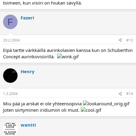
toimeen, kun visiiri on hiukan sävyllä.
Fazeri
F
29.2.2004
#13
Eipä tartte värkkäillä aurinkolasien kanssa kun on Schuberthin
Concept aurinkovisiirillä.
Henry
1.3.2004
#14
Miu pää ja arskat ei ole yhteensopivia
Joten siirtyminen iridiumiin oli must.
wantti