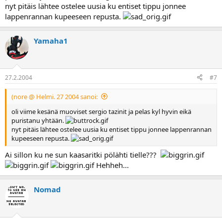
nyt pitäis lähtee ostelee uusia ku entiset tippu jonnee
lappenrannan kupeeseen repusta.
Yamaha1
27.2.2004
#7
(nore @ Helmi. 27 2004 sanoi:
oli viime kesänä muoviset sergio tazinit ja pelas kyl hyvin eikä
puristanu yhtään.
nyt pitäis lähtee ostelee uusia ku entiset tippu jonnee lappenrannan
kupeeseen repusta.
Ai sillon ku ne sun kaasaritki pölähti tielle???
Hehheh...
Nomad