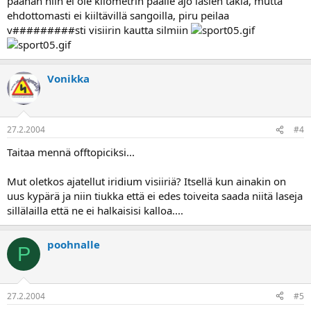
päähän niin ei ole kilometrin päälle ajo lasien takia, mutta
ehdottomasti ei kiiltävillä sangoilla, piru peilaa
v#########sti visiirin kautta silmiin
Vonikka
27.2.2004
#4
Taitaa mennä offtopiciksi...
Mut oletkos ajatellut iridium visiiriä? Itsellä kun ainakin on
uus kypärä ja niin tiukka että ei edes toiveita saada niitä laseja
sillälailla että ne ei halkaisisi kalloa....
poohnalle
P
27.2.2004
#5