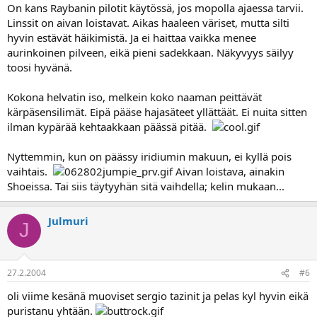
On kans Raybanin pilotit käytössä, jos mopolla ajaessa tarvii.
Linssit on aivan loistavat. Aikas haaleen väriset, mutta silti
hyvin estävät häikimistä. Ja ei haittaa vaikka menee
aurinkoinen pilveen, eikä pieni sadekkaan. Näkyvyys säilyy
toosi hyvänä.
Kokona helvatin iso, melkein koko naaman peittävät
kärpäsensilimät. Eipä pääse hajasäteet yllättäät. Ei nuita sitten
ilman kypärää kehtaakkaan päässä pitää.
Nyttemmin, kun on päässy iridiumin makuun, ei kyllä pois
vaihtais.
Aivan loistava, ainakin
Shoeissa. Tai siis täytyyhän sitä vaihdella; kelin mukaan...
Julmuri
J
27.2.2004
#6
oli viime kesänä muoviset sergio tazinit ja pelas kyl hyvin eikä
puristanu yhtään.