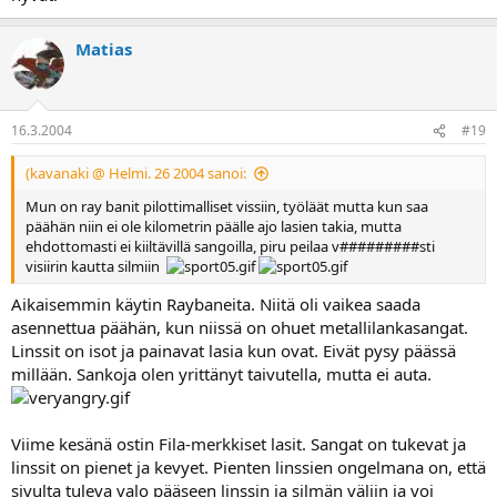
Matias
16.3.2004
#19
(kavanaki @ Helmi. 26 2004 sanoi:
Mun on ray banit pilottimalliset vissiin, työläät mutta kun saa
päähän niin ei ole kilometrin päälle ajo lasien takia, mutta
ehdottomasti ei kiiltävillä sangoilla, piru peilaa v#########sti
visiirin kautta silmiin
Aikaisemmin käytin Raybaneita. Niitä oli vaikea saada
asennettua päähän, kun niissä on ohuet metallilankasangat.
Linssit on isot ja painavat lasia kun ovat. Eivät pysy päässä
millään. Sankoja olen yrittänyt taivutella, mutta ei auta.
Viime kesänä ostin Fila-merkkiset lasit. Sangat on tukevat ja
linssit on pienet ja kevyet. Pienten linssien ongelmana on, että
sivulta tuleva valo pääseen linssin ja silmän väliin ja voi