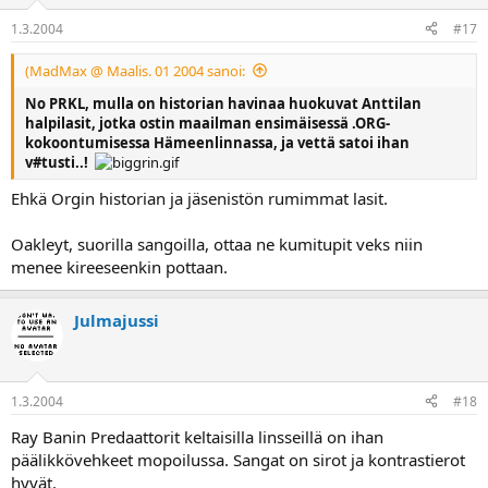
1.3.2004
#17
(MadMax @ Maalis. 01 2004 sanoi:
No PRKL, mulla on historian havinaa huokuvat Anttilan
halpilasit, jotka ostin maailman ensimäisessä .ORG-
kokoontumisessa Hämeenlinnassa, ja vettä satoi ihan
v#tusti..!
Ehkä Orgin historian ja jäsenistön rumimmat lasit.
Oakleyt, suorilla sangoilla, ottaa ne kumitupit veks niin
menee kireeseenkin pottaan.
Julmajussi
1.3.2004
#18
Ray Banin Predaattorit keltaisilla linsseillä on ihan
päälikkövehkeet mopoilussa. Sangat on sirot ja kontrastierot
hyvät.