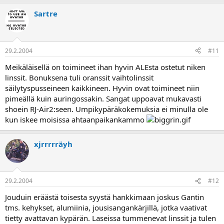
Sartre
29.2.2004
#11
Meikäläisellä on toimineet ihan hyvin ALEsta ostetut niken
linssit. Bonuksena tuli oranssit vaihtolinssit
säilytyspusseineen kaikkineen. Hyvin ovat toimineet niin
pimeällä kuin auringossakin. Sangat uppoavat mukavasti
shoein RJ-Air2:seen. Umpikypäräkokemuksia ei minulla ole
kun iskee moisissa ahtaanpaikankammo
xjrrrrräyh
29.2.2004
#12
Jouduin eräästä toisesta syystä hankkimaan joskus Gantin
tms. kehykset, alumiinia, jousisangankärjillä, jotka vaativat
tietty avattavan kypärän. Laseissa tummenevat linssit ja tulen