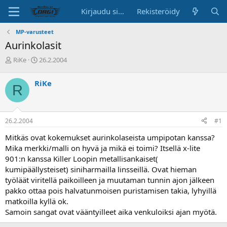
Kirjaudu sisään
Rekisteröidy
MP-varusteet
Aurinkolasit
K
A
RiKe
26.2.2004
e
l
s
o
RiKe
R
k
i
u
t
s
u
t
s
26.2.2004
#1
e
p
l
ä
Mitkäs ovat kokemukset aurinkolaseista umpipotan kanssa?
u
i
Mika merkki/malli on hyvä ja mikä ei toimi? Itsellä x-lite
n
v
901:n kanssa Killer Loopin metallisankaiset(
a
ä
kumipäällysteiset) siniharmailla linsseillä. Ovat hieman
l
o
työläät viritellä paikoilleen ja muutaman tunnin ajon jälkeen
i
pakko ottaa pois halvatunmoisen puristamisen takia, lyhyillä
t
matkoilla kyllä ok.
t
Samoin sangat ovat vääntyilleet aika venkuloiksi ajan myötä.
a
j