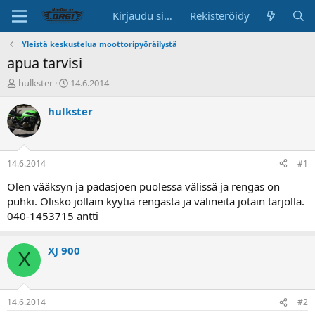
Kirjaudu sisään
Rekisteröidy
Yleistä keskustelua moottoripyöräilystä
apua tarvisi
K
A
hulkster
14.6.2014
e
l
s
o
hulkster
k
i
u
t
s
u
t
s
14.6.2014
#1
e
p
l
ä
Olen vääksyn ja padasjoen puolessa välissä ja rengas on
u
i
puhki. Olisko jollain kyytiä rengasta ja välineitä jotain tarjolla.
n
v
040-1453715 antti
a
ä
l
o
XJ 900
X
i
t
t
a
14.6.2014
#2
j