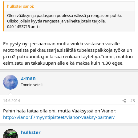
a
hulkster sanoi:
Olen vääksyn ja padasjoen puolessa välissä ja rengas on puhki.
Olisko jollain kyytiä rengasta ja välineitä jotain tarjolla.
040-1453715 antti
En pysty nyt jeesaamaan mutta vinkki vastaisen varalle.
Motonetista paikkaussarja,sisältää tubelesspaikkoja,työkalun
ja co2 patruunoita,joilla saa renkaan täytettyä.Toimii, mahtuu
esim.satulan takakuupan alle eikä maksa kuin n.30 egee.
Z-man
Tonnin seteli
14.6.2014
#3
Pahin hätä taitaa olla ohi, mutta Vääksyssä on Vianor:
http://vianor.fi/myyntipisteet/vianor-vaaksy-partner/
hulkster