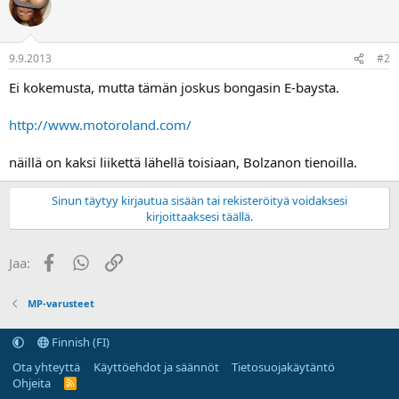
a
9.9.2013
#2
Ei kokemusta, mutta tämän joskus bongasin E-baysta.
http://www.motoroland.com/
näillä on kaksi liikettä lähellä toisiaan, Bolzanon tienoilla.
Sinun täytyy kirjautua sisään tai rekisteröityä voidaksesi
kirjoittaaksesi täällä.
Facebook
WhatsApp
Linkki
Jaa:
MP-varusteet
Finnish (FI)
Ota yhteyttä
Käyttöehdot ja säännöt
Tietosuojakäytäntö
Ohjeita
R
S