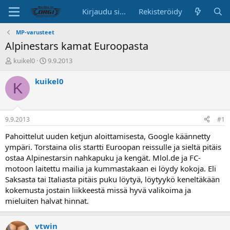
Kirjaudu sisään
Rekisteröidy
MP-varusteet
Alpinestars kamat Euroopasta
K
A
kuikel0
9.9.2013
e
l
s
o
kuikel0
K
k
i
u
t
s
u
t
s
9.9.2013
#1
e
p
l
ä
Pahoittelut uuden ketjun aloittamisesta, Google käännetty
u
i
ympäri. Torstaina olis startti Euroopan reissulle ja sieltä pitäis
n
v
ostaa Alpinestarsin nahkapuku ja kengät. Mlol.de ja FC-
a
ä
motoon laitettu mailia ja kummastakaan ei löydy kokoja. Eli
l
Saksasta tai Italiasta pitäis puku löytyä, löytyykö keneltäkään
o
kokemusta jostain liikkeestä missä hyvä valikoima ja
i
t
mieluiten halvat hinnat.
t
a
vtwin
j