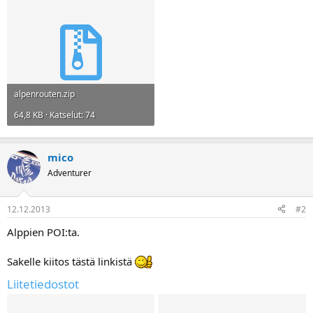
a
alpenrouten.zip
64,8 KB · Katselut: 74
mico
Adventurer
12.12.2013
#2
Alppien POI:ta.
Sakelle kiitos tästä linkistä
Liitetiedostot