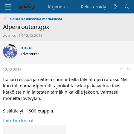
Kirjaudu sisään
Rekisteröidy
Yleistä keskustelua matkailusta
Alpenrouten.gpx
K
A
mico
12.12.2013
e
l
s
o
mico
k
i
Adventurer
u
t
s
u
t
s
12.12.2013
#1
e
p
l
ä
Italian reissua ja reittejä suunnitteilla talvi-iltojen ratoksi. Nyt
u
i
kun tuli nämä Alppireitit ajankohtaiseksi ja kaivettua taas
n
v
kätköistä niin laitetaan tämäkin kaikille jakoon, varmasti
a
ä
monelta löytyykin.
l
o
Sisältää yli 1600 etappia.
i
t
Liitetiedostot
t
a
j