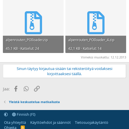
alpenrouten_POIloader.zip
alpenrouten_POIloader_4.zip
45,1 KB · Katselut: 24
42,1 KB · Katselut: 14
Viimeksi muokattu:
12.12.2013
Sinun täytyy kirjautua sisään tai rekisteröityä voidaksesi
kirjoittaaksesi täällä.
Facebook
WhatsApp
Linkki
Jaa:
Yleistä keskustelua matkailusta
Finnish (FI)
Ota yhteyttä
Käyttöehdot ja säännöt
Tietosuojakäytäntö
Ohjeita
R