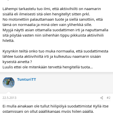
a
j
Lähempi tarkastelu tuo ilmi, että aktiivihiilti on naamarin
a
sisällä eli ilmeisesti sitä olen hengitellyt sitten prkl.
No motonettiin palauttamaan tuote ja siellä sanottiin, että
tämä on normaalia ja minä olen vain yliherkkä sille.
Myyjä näytti asian ottamalla suodattimen irti ja naputtamalla
sitä pöytää vasten niin siihenhän tippu pikkuista aktiivihiili
hilettä.
Kysynkin teiltä onko tuo muka normaalia, että suodattimesta
lähtee tuota aktiivihiiltä irti ja kulkeutuu naamarin sisään
kyseistä ainetta ?
Luulis ettei ole mitenkään tervettä hengitellä tuota...
TunturiTT
22.5.2013
#2
Ei mulla ainakaan ole tullut hiilipölyä suodattimista! Kyllä itse
ostamissani on ollut päällikangas myös hiilen päällä.