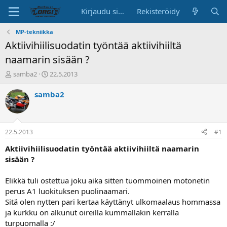
Kirjaudu sisään
Rekisteröidy
MP-tekniikka
Aktiivihiilisuodatin työntää aktiivihiiltä
naamarin sisään ?
K
A
samba2
22.5.2013
e
l
s
o
samba2
k
i
u
t
s
u
t
s
22.5.2013
#1
e
p
l
ä
Aktiivihiilisuodatin työntää aktiivihiiltä naamarin
u
i
sisään ?
n
v
a
ä
Elikkä tuli ostettua joku aika sitten tuommoinen motonetin
l
perus A1 luokituksen puolinaamari.
o
Sitä olen nytten pari kertaa käyttänyt ulkomaalaus hommassa
i
t
ja kurkku on alkunut oireilla kummallakin kerralla
t
turpuomalla :/