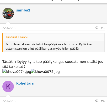
samba2
22.5.2013
#3
TunturiTT sanoi:
Ei mulla ainakaan ole tullut hiilipölyä suodattimista! Kyllä itse
ostamissani on ollut päällikangas myös hiilen päällä.
Tästäkin löytyy kyllä tuo päällykangas suodattimen sisältä jos
sitä tarkoitat ?
Koheltaja
K
22.5.2013
#4