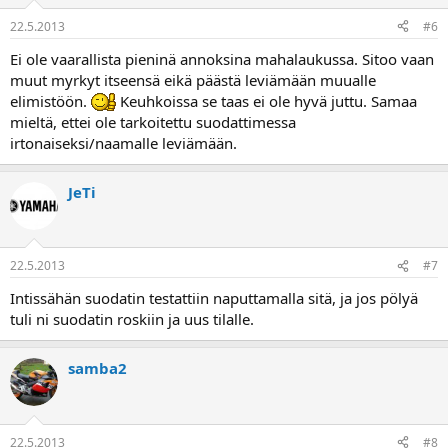
22.5.2013
#6
Ei ole vaarallista pieninä annoksina mahalaukussa. Sitoo vaan
muut myrkyt itseensä eikä päästä leviämään muualle
elimistöön.
Keuhkoissa se taas ei ole hyvä juttu. Samaa
mieltä, ettei ole tarkoitettu suodattimessa
irtonaiseksi/naamalle leviämään.
JeTi
22.5.2013
#7
Intissähän suodatin testattiin naputtamalla sitä, ja jos pölyä
tuli ni suodatin roskiin ja uus tilalle.
samba2
22.5.2013
#8