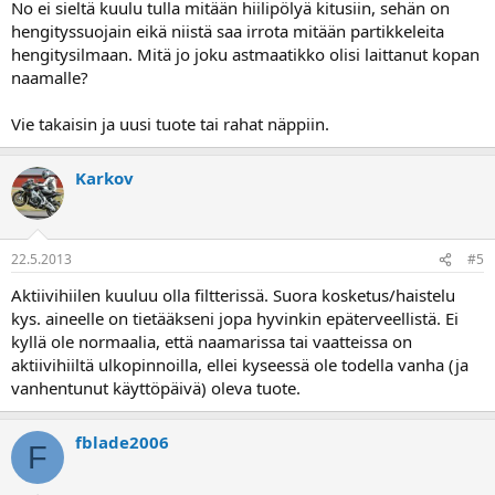
No ei sieltä kuulu tulla mitään hiilipölyä kitusiin, sehän on
hengityssuojain eikä niistä saa irrota mitään partikkeleita
hengitysilmaan. Mitä jo joku astmaatikko olisi laittanut kopan
naamalle?
Vie takaisin ja uusi tuote tai rahat näppiin.
Karkov
22.5.2013
#5
Aktiivihiilen kuuluu olla filtterissä. Suora kosketus/haistelu
kys. aineelle on tietääkseni jopa hyvinkin epäterveellistä. Ei
kyllä ole normaalia, että naamarissa tai vaatteissa on
aktiivihiiltä ulkopinnoilla, ellei kyseessä ole todella vanha (ja
vanhentunut käyttöpäivä) oleva tuote.
fblade2006
F