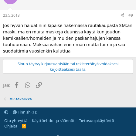
23.5.2013
#9
Jos hyvän haluat niin kipaise hakemassa rautakaupasta 3M:än
maski, mä en muita maskeja duunissa käytä kun joudun
kemikaalien/homeiden ja muiden paskanhajujen kanssa
touhuumaan. Maksaa vähän enemmän mutta toimii ja saa
suodattimia vuosienkin kuluttua.
Sinun täytyy kirjautua sisään tai rekisteröityä voidaksesi
kirjoittaaksesi täällä.
Facebook
WhatsApp
Linkki
Jaa:
MP-tekniikka
Finnish (FI)
Ota yhteyttä
Käyttöehdot ja säännöt
Tietosuojakäytäntö
Ohjeita
R
S
S