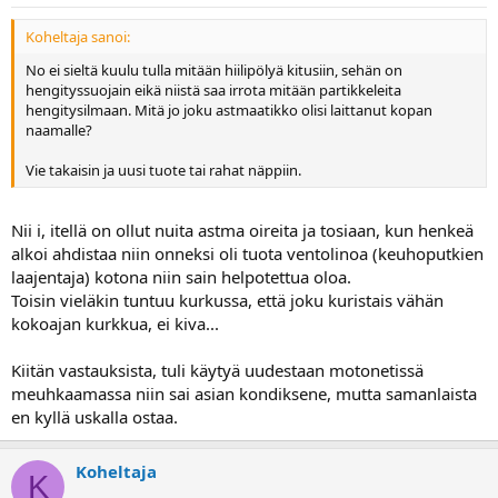
Koheltaja sanoi:
No ei sieltä kuulu tulla mitään hiilipölyä kitusiin, sehän on
hengityssuojain eikä niistä saa irrota mitään partikkeleita
hengitysilmaan. Mitä jo joku astmaatikko olisi laittanut kopan
naamalle?
Vie takaisin ja uusi tuote tai rahat näppiin.
Nii i, itellä on ollut nuita astma oireita ja tosiaan, kun henkeä
alkoi ahdistaa niin onneksi oli tuota ventolinoa (keuhoputkien
laajentaja) kotona niin sain helpotettua oloa.
Toisin vieläkin tuntuu kurkussa, että joku kuristais vähän
kokoajan kurkkua, ei kiva...
Kiitän vastauksista, tuli käytyä uudestaan motonetissä
meuhkaamassa niin sai asian kondiksene, mutta samanlaista
en kyllä uskalla ostaa.
Koheltaja
K