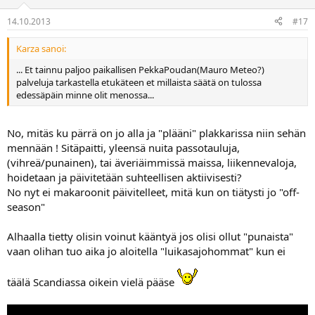
14.10.2013
#17
Karza sanoi:
... Et tainnu paljoo paikallisen PekkaPoudan(Mauro Meteo?)
palveluja tarkastella etukäteen et millaista säätä on tulossa
edessäpäin minne olit menossa...
No, mitäs ku pärrä on jo alla ja "plääni" plakkarissa niin sehän
mennään ! Sitäpaitti, yleensä nuita passotauluja,
(vihreä/punainen), tai äveriäimmissä maissa, liikennevaloja,
hoidetaan ja päivitetään suhteellisen aktiivisesti?
No nyt ei makaroonit päivitelleet, mitä kun on tiätysti jo "off-
season"
Alhaalla tietty olisin voinut kääntyä jos olisi ollut "punaista"
vaan olihan tuo aika jo aloitella "luikasajohommat" kun ei
täälä Scandiassa oikein vielä pääse