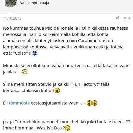
Vanhempi Jutaaja
11.10.2013
#14
No kummaa touhua Pso de Tonalella ! Olin kaikessa rauhassa
menossa ja ihan jo korkeimmalla kohilla, että kohta
alamäkeen olis lähtenyt laskeen niin Carabiinerit istuu
lämpöisessä kotilossa. veivaavat sivuikkunan auki ja toteaa
että: "Coiso" !!
Minusta se ei ollut kuin vähän huurteessa.....että takaisin vaan
ja alas.....
Siinä meni sitten Stelvio ja kaikki "Fun Factoryt" tällä
kertaa.......takaisin kotio ?
Eli
tämmöstä
eestaasjutaamista vaan.-.---
ps. ja Timmelinkin panneet kiinni heti ku joku hiutale tulee...??
Ihme hommaa ! Was Is´t Das ?