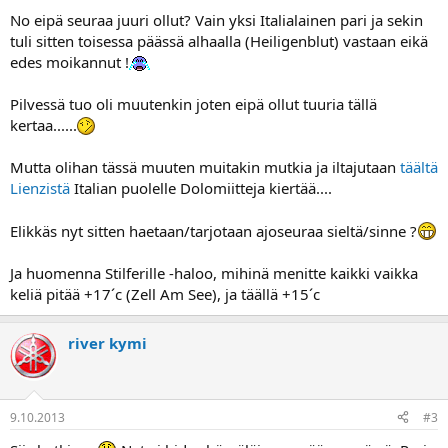
a
No eipä seuraa juuri ollut? Vain yksi Italialainen pari ja sekin
tuli sitten toisessa päässä alhaalla (Heiligenblut) vastaan eikä
edes moikannut !
Pilvessä tuo oli muutenkin joten eipä ollut tuuria tällä
kertaa......
Mutta olihan tässä muuten muitakin mutkia ja iltajutaan
täältä
Lienzistä
Italian puolelle Dolomiitteja kiertää....
Elikkäs nyt sitten haetaan/tarjotaan ajoseuraa sieltä/sinne ?
Ja huomenna Stilferille -haloo, mihinä menitte kaikki vaikka
keliä pitää +17´c (Zell Am See), ja täällä +15´c
river kymi
9.10.2013
#3