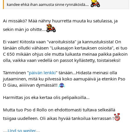
kandee ehkä ihan aamusta sinne rynnäköidä....
Ai missäkö? Mää nähny huurretta muuta ku satulassa, ja
sekin män jo ohitte....
Ei vaan! Kiitosta vaan "varoituksista" ja kannustuksista! On
tänään ollutki vähäsen "Luikasajon kertauksen osioita", ei tuo
C 650 mikään ohjus ole mutta luikasta meinaa paikka paikoin
olla, vaikka vaan vedellä on passot kyllästetty, toistaiseksi!
Tämmönen "
päivän lenkki
" tänään...Hidasta meinasi olla
jutaaminen, mitä ku pilvessä koko aamupäivä ja etenkin Pso
D Giau, aiiiiivan dymässä!!!
Harmittas jos eka kertaa olis pelipaikoilla...
Mutta tuo Pso d Rollo on ehdottomasti tultava selkeällä
tsiigaa uudelleen. Oli aikas hyvää tankoilua kerrassan !
....
Und so weiter
....