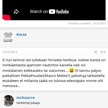
Viimeksi muokattu:
14.10.2013
Karza
14.10.2013
#16
Ei tuo tainnut ola sullekaan hirveetä herkkua. Vaikee tuosta on
minkäänlaista ajamisen nautintoo kaivella vaik ois
minkälainen kelkkaukko tai suksimies....
Et tainnu paljoo
paikallisen PekkaPoudan(Mauro Meteo?) palveluja tarkastella
etukäteen et millaista säätä on tulossa edessäpäin minne olit
menossa...
mchuurre
Vanhempi Jutaaja