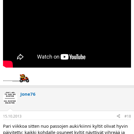
........,,,,,,
Jone76
15.10.2013
#18
Pari viikkoa sitten nuo passojen auki/kiinni kyltit olivat hyvin
päivitetty; kaikki kohdalle osuneet kyltit näyttivät vihreää ja