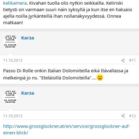
kelikamera
. Kivahan tuolla olis nytkin seikkailla. Keliriski
tietysti on varmaan suuri näin syksyllä ja kun itse en haluaisi
ajella noilla jyrkänteillä ihan nollanäkyvyydessä. Onnea
matkaan!
Karza
11.10.2013
#11
Passo Di Rolle onkin Italian Dolomiiteilla eikä Itävallassa ja
melkeinpä jo ns. "Eteläisillä Dolomiiteilla"....
Karza
11.10.2013
#12
http://www.grossglockner.at/en/service/grossglockner-auf-
einen-blick/