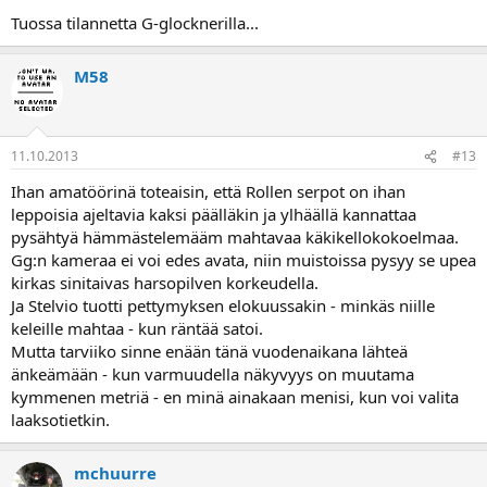
Tuossa tilannetta G-glocknerilla...
M58
11.10.2013
#13
Ihan amatöörinä toteaisin, että Rollen serpot on ihan
leppoisia ajeltavia kaksi päälläkin ja ylhäällä kannattaa
pysähtyä hämmästelemääm mahtavaa käkikellokokoelmaa.
Gg:n kameraa ei voi edes avata, niin muistoissa pysyy se upea
kirkas sinitaivas harsopilven korkeudella.
Ja Stelvio tuotti pettymyksen elokuussakin - minkäs niille
keleille mahtaa - kun räntää satoi.
Mutta tarviiko sinne enään tänä vuodenaikana lähteä
änkeämään - kun varmuudella näkyvyys on muutama
kymmenen metriä - en minä ainakaan menisi, kun voi valita
laaksotietkin.
mchuurre