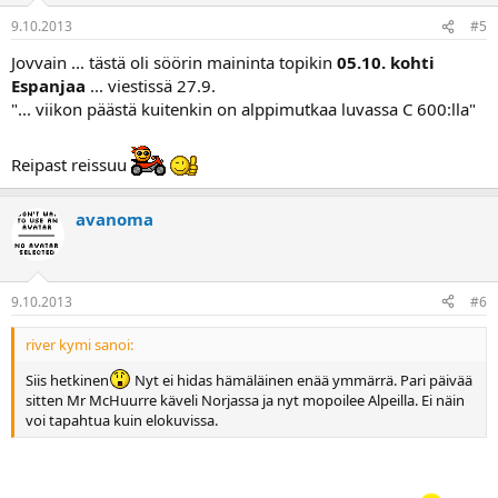
9.10.2013
#5
Jovvain ... tästä oli söörin maininta topikin
05.10. kohti
Espanjaa
... viestissä 27.9.
"... viikon päästä kuitenkin on alppimutkaa luvassa C 600:lla"
Reipast reissuu
avanoma
9.10.2013
#6
river kymi sanoi:
Siis hetkinen
Nyt ei hidas hämäläinen enää ymmärrä. Pari päivää
sitten Mr McHuurre käveli Norjassa ja nyt mopoilee Alpeilla. Ei näin
voi tapahtua kuin elokuvissa.