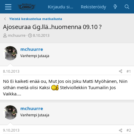
Kirjaudu sisään
Rekisteröidy
Yleistä keskustelua matkailusta
Ajoseuraa Gg.llä..huomenna 09.10 ?
K
A
mchuurre
8.10.2013
e
l
s
o
mchuurre
k
i
Vanhempi Jutaaja
u
t
s
u
t
s
8.10.2013
#1
e
p
l
ä
Nö Ei kaiketi enää ou, Mut Jos ois Joku Matti Myöhänen, Niin
u
i
sithän meitä olisi Kaksi
Stelviollekkin Tuumailin Jos
n
v
Vaikka....
a
ä
l
o
mchuurre
i
Vanhempi Jutaaja
t
t
a
9.10.2013
#2
j