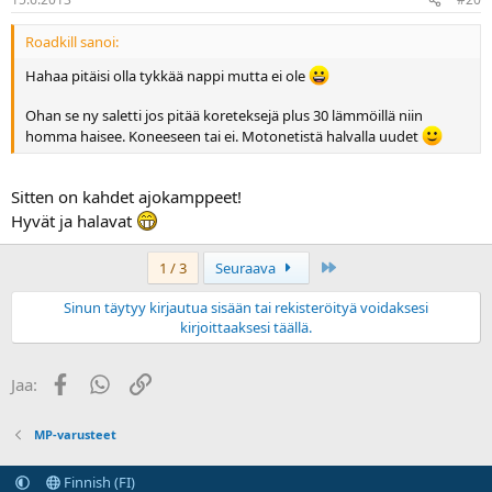
Roadkill sanoi:
Hahaa pitäisi olla tykkää nappi mutta ei ole
Ohan se ny saletti jos pitää koreteksejä plus 30 lämmöillä niin
homma haisee. Koneeseen tai ei. Motonetistä halvalla uudet
Sitten on kahdet ajokamppeet!
Hyvät ja halavat
Last
1 / 3
Seuraava
Sinun täytyy kirjautua sisään tai rekisteröityä voidaksesi
kirjoittaaksesi täällä.
Facebook
WhatsApp
Linkki
Jaa:
MP-varusteet
Finnish (FI)