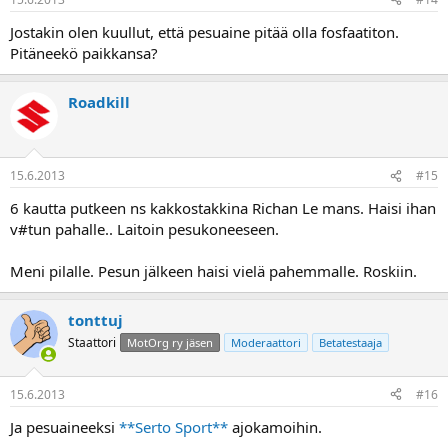
Jostakin olen kuullut, että pesuaine pitää olla fosfaatiton.
Pitäneekö paikkansa?
Roadkill
15.6.2013
#15
6 kautta putkeen ns kakkostakkina Richan Le mans. Haisi ihan
v#tun pahalle.. Laitoin pesukoneeseen.
Meni pilalle. Pesun jälkeen haisi vielä pahemmalle. Roskiin.
tonttuj
Staattori
MotOrg ry jäsen
Moderaattori
Betatestaaja
15.6.2013
#16
Ja pesuaineeksi
**Serto Sport**
ajokamoihin.