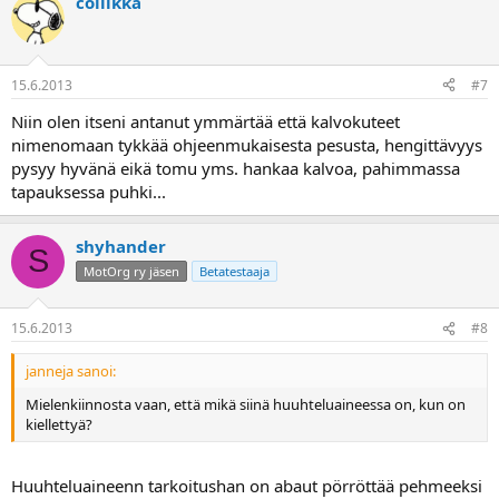
collikka
15.6.2013
#7
Niin olen itseni antanut ymmärtää että kalvokuteet
nimenomaan tykkää ohjeenmukaisesta pesusta, hengittävyys
pysyy hyvänä eikä tomu yms. hankaa kalvoa, pahimmassa
tapauksessa puhki...
shyhander
S
MotOrg ry jäsen
Betatestaaja
15.6.2013
#8
janneja sanoi:
Mielenkiinnosta vaan, että mikä siinä huuhteluaineessa on, kun on
kiellettyä?
Huuhteluaineenn tarkoitushan on abaut pörröttää pehmeeksi