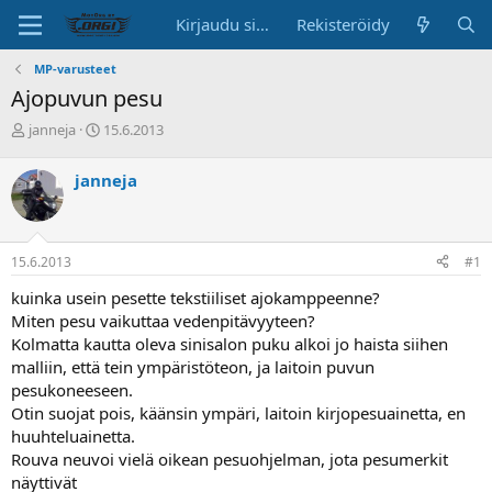
Kirjaudu sisään
Rekisteröidy
MP-varusteet
Ajopuvun pesu
K
A
janneja
15.6.2013
e
l
s
o
janneja
k
i
u
t
s
u
t
s
15.6.2013
#1
e
p
l
ä
kuinka usein pesette tekstiiliset ajokamppeenne?
u
i
Miten pesu vaikuttaa vedenpitävyyteen?
n
v
Kolmatta kautta oleva sinisalon puku alkoi jo haista siihen
a
ä
malliin, että tein ympäristöteon, ja laitoin puvun
l
o
pesukoneeseen.
i
Otin suojat pois, käänsin ympäri, laitoin kirjopesuainetta, en
t
huuhteluainetta.
t
Rouva neuvoi vielä oikean pesuohjelman, jota pesumerkit
a
näyttivät
j