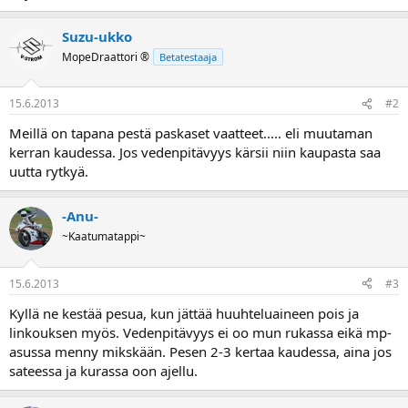
a
Suzu-ukko
MopeDraattori ®
Betatestaaja
15.6.2013
#2
Meillä on tapana pestä paskaset vaatteet..... eli muutaman
kerran kaudessa. Jos vedenpitävyys kärsii niin kaupasta saa
uutta rytkyä.
-Anu-
~Kaatumatappi~
15.6.2013
#3
Kyllä ne kestää pesua, kun jättää huuhteluaineen pois ja
linkouksen myös. Vedenpitävyys ei oo mun rukassa eikä mp-
asussa menny mikskään. Pesen 2-3 kertaa kaudessa, aina jos
sateessa ja kurassa oon ajellu.