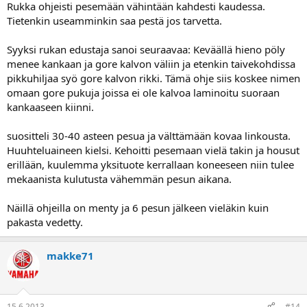
Rukka ohjeisti pesemään vähintään kahdesti kaudessa.
Tietenkin useamminkin saa pestä jos tarvetta.
Syyksi rukan edustaja sanoi seuraavaa: Keväällä hieno pöly
menee kankaan ja gore kalvon väliin ja etenkin taivekohdissa
pikkuhiljaa syö gore kalvon rikki. Tämä ohje siis koskee nimen
omaan gore pukuja joissa ei ole kalvoa laminoitu suoraan
kankaaseen kiinni.
suositteli 30-40 asteen pesua ja välttämään kovaa linkousta.
Huuhteluaineen kielsi. Kehoitti pesemaan vielä takin ja housut
erillään, kuulemma yksituote kerrallaan koneeseen niin tulee
mekaanista kulutusta vähemmän pesun aikana.
Näillä ohjeilla on menty ja 6 pesun jälkeen vieläkin kuin
pakasta vedetty.
makke71
15.6.2013
#14