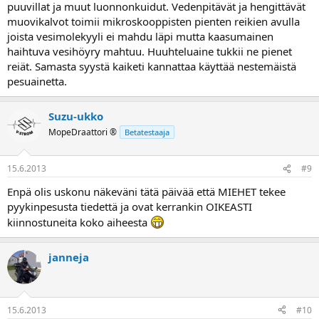
puuvillat ja muut luonnonkuidut. Vedenpitävät ja hengittävät
muovikalvot toimii mikroskooppisten pienten reikien avulla
joista vesimolekyyli ei mahdu läpi mutta kaasumainen
haihtuva vesihöyry mahtuu. Huuhteluaine tukkii ne pienet
reiät. Samasta syystä kaiketi kannattaa käyttää nestemäistä
pesuainetta.
Suzu-ukko
MopeDraattori ®
Betatestaaja
15.6.2013
#9
Enpä olis uskonu näkeväni tätä päivää että MIEHET tekee
pyykinpesusta tiedettä ja ovat kerrankin OIKEASTI
kiinnostuneita koko aiheesta
janneja
15.6.2013
#10